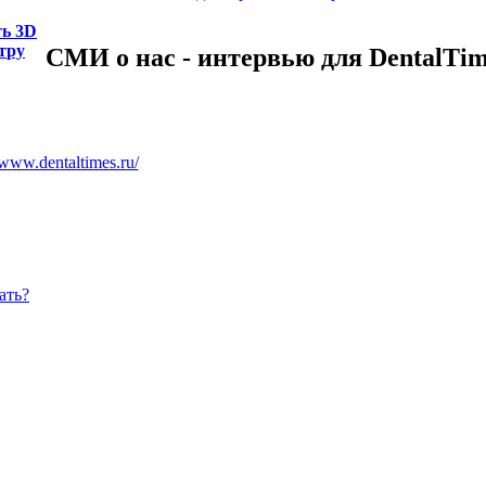
ть 3D
тру
СМИ о нас - интервью для DentalTi
/www.dentaltimes.ru/
ать?