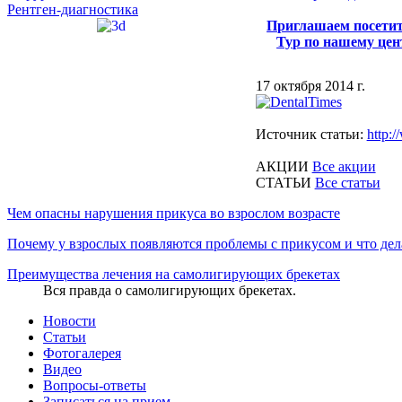
Рентген-диагностика
Приглашаем посети
Тур по нашему цен
17 октября 2014 г.
Источник статьи:
http:/
АКЦИИ
Все акции
CТАТЬИ
Все статьи
Чем опасны нарушения прикуса во взрослом возрасте
Почему у взрослых появляются проблемы с прикусом и что дел
Преимущества лечения на самолигирующих брекетах
Вся правда о самолигирующих брекетах.
Новости
Статьи
Фотогалерея
Видео
Вопросы-ответы
Записаться на прием