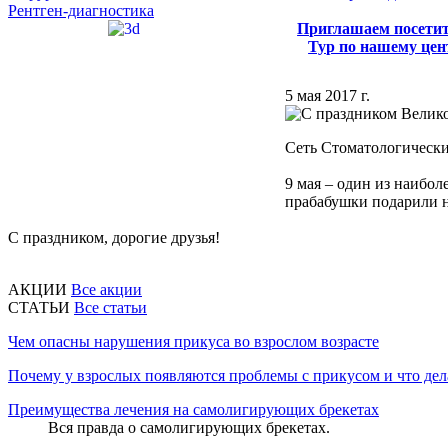
Рентген-диагностика
Приглашаем посети
Тур по нашему цен
5 мая 2017 г.
Сеть Стоматологически
9 мая – один из наибол
прабабушки подарили на
С праздником, дорогие друзья!
АКЦИИ
Все акции
CТАТЬИ
Все статьи
Чем опасны нарушения прикуса во взрослом возрасте
Почему у взрослых появляются проблемы с прикусом и что дел
Преимущества лечения на самолигирующих брекетах
Вся правда о самолигирующих брекетах.