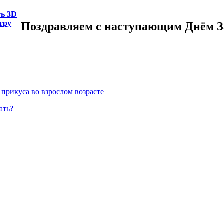
ть 3D
тру
Поздравляем с наступающим Днём 
прикуса во взрослом возрасте
ать?