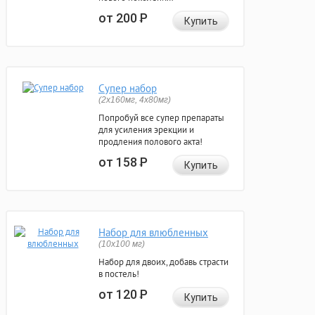
от 200
Р
Купить
Супер набор
(2х160мг, 4х80мг)
Попробуй все супер препараты
для усиления эрекции и
продления полового акта!
от 158
Р
Купить
Набор для влюбленных
(10х100 мг)
Набор для двоих, добавь страсти
в постель!
от 120
Р
Купить