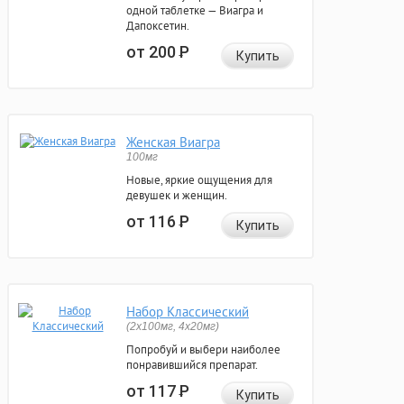
одной таблетке — Виагра и
Дапоксетин.
от 200
Р
Купить
Женская Виагра
100мг
Новые, яркие ощущения для
девушек и женщин.
от 116
Р
Купить
Набор Классический
(2x100мг, 4x20мг)
Попробуй и выбери наиболее
понравившийся препарат.
от 117
Р
Купить