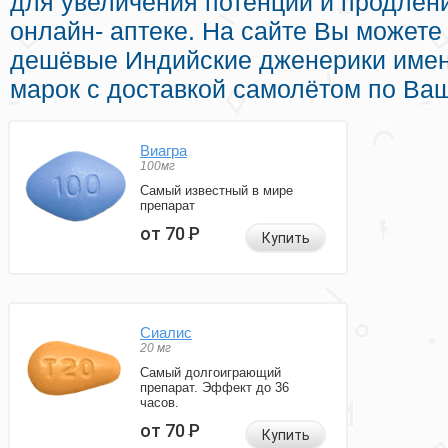
для увеличения потенции и продлени
онлайн- аптеке. На сайте Вы можете 
дешёвые Индийские дженерики имен
марок с доставкой самолётом по Ва
Виагра
100мг
Самый известный в мире
препарат
от 70
Р
Купить
Сиалис
20 мг
Самый долгоиграющий
препарат. Эффект до 36
часов.
от 70
Р
Купить