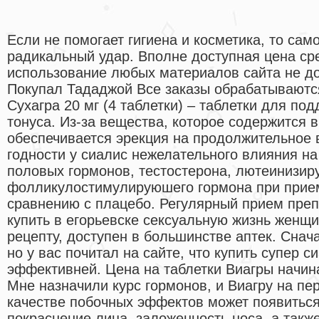
Если не помогает гигиена и косметика, то сам
радикальный удар. Вполне доступная цена ср
использование любых материалов сайта не до
Покупал Тададжой Все заказы обрабатываютс
Сухагра 20 мг (4 таблетки) – таблетки для по
тонуса. Из-за вещества, которое содержится 
обеспечивается эрекция на продолжительное в
годности у сиалис нежелательного влияния н
половых гормонов, тестостерона, лютеинизир
фолликулостимулируюшего гормона при прие
сравнению с плацебо. Регулярный прием преп
купить в егорьевске сексуальную жизнь женщи
рецепту, доступен в большинстве аптек. Снача
но у вас почитал на сайте, что купить супер 
эффективней. Цена на таблетки Виагры начина
Мне назначили курс гормонов, и Виагру на пе
качестве побочных эффектов может появиться
покраснение лица, заложенность носа, а также