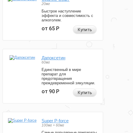
20мг
Быстрое наступление
эффекта и совместимость с
алкоголем.
от 65
Р
Купить
Дапоксетин
60мг
Единственный в мире
препарат для
предотвращения
преждевременной эякуляции.
от 90
Р
Купить
Super P-force
100мг + 60мг
Самые популярные препараты