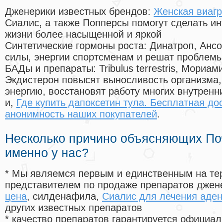
Дженерики известных брендов:
Женская виагр
Сиалис, а также Попперсы помогут сделать и
жизни более насыщенной и яркой
Синтетические гормоны роста
: Динатроп, Анс
силы, энергии спортсменам и решат проблем
БАДы и препараты:
Tribulus terrestris, Мориа
Экдистерон повысят выносливость организма,
энергию, восстановят работу многих внутренн
и,
Где купить дапоксетин тула. Бесплатная до
анонимность наших покупателей
.
Несколько причино объясняющих По
именно у нас?
* Мы являемся первым и единственным на те
представителем по продаже препаратов дже
цена
, силденафила
,
Сиалис для лечения аде
других известных препаратов
* качество препаратов гарантируется офици