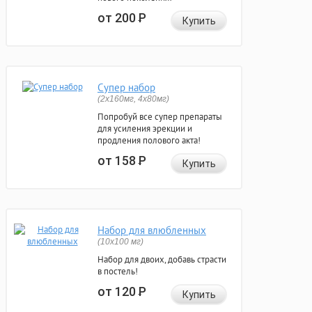
от 200
Р
Купить
Супер набор
(2х160мг, 4х80мг)
Попробуй все супер препараты
для усиления эрекции и
продления полового акта!
от 158
Р
Купить
Набор для влюбленных
(10х100 мг)
Набор для двоих, добавь страсти
в постель!
от 120
Р
Купить