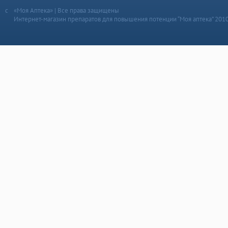
«Моя Аптека» | Все права защищены
Интернет-магазин препаратов для повышения потенции “Моя аптека” 201