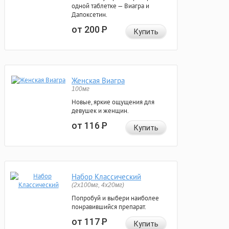
одной таблетке — Виагра и
Дапоксетин.
от 200
Р
Купить
Женская Виагра
100мг
Новые, яркие ощущения для
девушек и женщин.
от 116
Р
Купить
Набор Классический
(2x100мг, 4x20мг)
Попробуй и выбери наиболее
понравившийся препарат.
от 117
Р
Купить