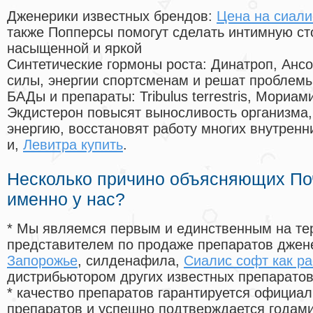
Дженерики известных брендов:
Цена на сиали
также Попперсы помогут сделать интимную с
насыщенной и яркой
Синтетические гормоны роста
: Динатроп, Анс
силы, энергии спортсменам и решат проблем
БАДы и препараты:
Tribulus terrestris, Мориа
Экдистерон повысят выносливость организма,
энергию, восстановят работу многих внутренн
и,
Левитра купить
.
Несколько причино объясняющих По
именно у нас?
* Мы являемся первым и единственным на те
представителем по продаже препаратов дже
Запорожье
, силденафила
,
Сиалис софт как р
дистрибьютором других известных препарато
* качество препаратов гарантируется офици
препаратов и успешно подтверждается годам