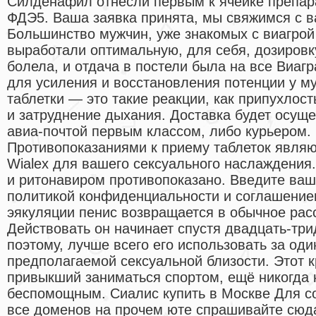
Силденафил отнесли первым к ячейке препар
ФДЭ5. Ваша заявка принята, мы свяжимся с 
Большинство мужчин, уже знакомых с виагрой
выработали оптимальную, для себя, дозировку
болела, и отдача в постели была на все Виаг
для усиления и восстановления потенции у му
таблетки — это такие реакции, как припухлость
и затруднение дыхания. Доставка будет осущ
авиа-почтой первым классом, либо курьером.
Противопоказаниями к приему таблеток являю
Wialex для вашего сексуального наслаждения
и ритонавиром противопоказано. Введите ва
политикой конфиденциальности и соглашение
эякуляции пенис возвращается в обычное рас
Действовать он начинает спустя двадцать-три
поэтому, лучше всего его использовать за оди
предполагаемой сексуальной близости. Этот 
привыкший заниматься спортом, ещё никогда 
беспомощным. Сиалис купить в Москве Для с
все доменов на прочем юте спрашивайте сюд