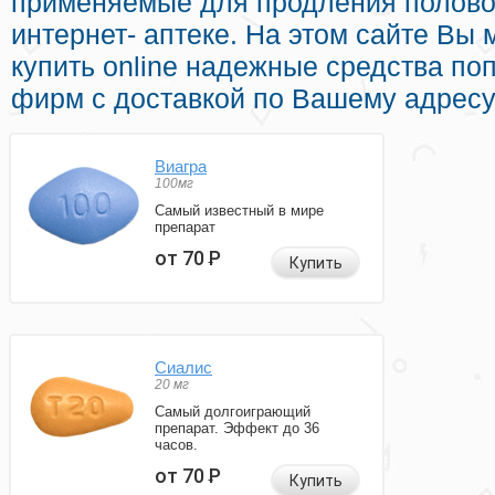
применяемые для продления половог
интернет- аптеке. На этом сайте Вы 
купить online надежные средства п
фирм с доставкой по Вашему адресу
Виагра
100мг
Самый известный в мире
препарат
от 70
Р
Купить
Сиалис
20 мг
Самый долгоиграющий
препарат. Эффект до 36
часов.
от 70
Р
Купить