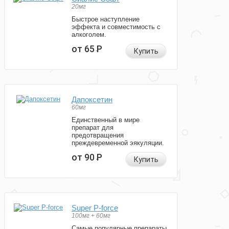
20мг
Быстрое наступление
эффекта и совместимость с
алкоголем.
от 65
Р
Купить
Дапоксетин
60мг
Единственный в мире
препарат для
предотвращения
преждевременной эякуляции.
от 90
Р
Купить
Super P-force
100мг + 60мг
Самые популярные препараты