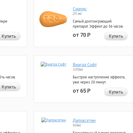
Сиалис
20 мг
мире
Самый долгоиграющий
препарат. Эффект до 36 часов.
от 70
Р
Купить
Купить
Виагра Софт
100мг
ть часов.
Быстрое наступление эффекта,
уже через 20 минут.
Купить
от 65
Р
Купить
Дапоксетин
60мг
е эффекта и
Единственный в мире препарат