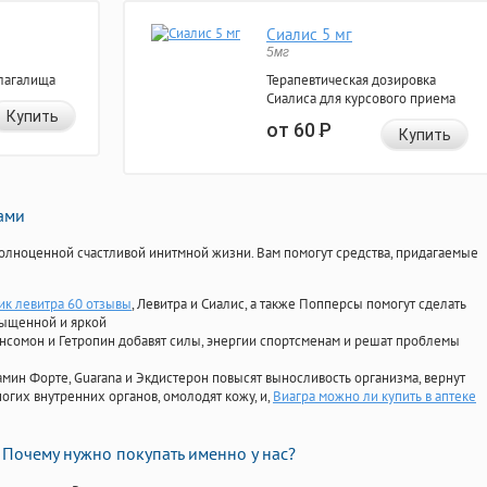
Сиалис 5 мг
5мг
лагалища
Терапевтическая дозировка
Сиалиса для курсового приема
Купить
от 60
Р
Купить
нами
олноценной счастливой инитмной жизни. Вам помогут средства, придагаемые
к левитра 60 отзывы
, Левитра и Сиалис, а также Попперсы помогут сделать
сыщенной и яркой
Ансомон и Гетропин добавят силы, энергии спортсменам и решат проблемы
ориамин Форте, Guarana и Экдистерон повысят выносливость организма, вернут
огих внутренних органов, омолодят кожу, и,
Виагра можно ли купить в аптеке
Почему нужно покупать именно у нас?