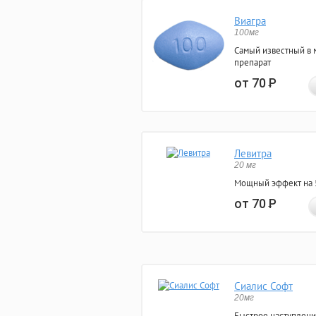
Виагра
100мг
Самый известный в 
препарат
от 70
Р
Левитра
20 мг
Мощный эффект на 5
от 70
Р
Сиалис Софт
20мг
Быстрое наступлени