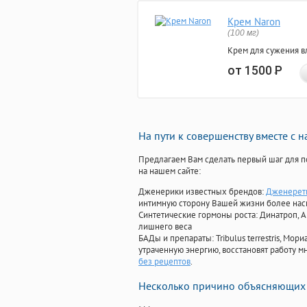
Крем Naron
(100 мг)
Крем для сужения в
от 1500
Р
На пути к совершенству вместе с 
Предлагаем Вам сделать первый шаг для п
на нашем сайте:
Дженерики известных брендов:
Дженерети
интимную сторону Вашей жизни более на
Синтетические гормоны роста
: Динатроп, 
лишнего веса
БАДы и препараты:
Tribulus terrestris, М
утраченную энергию, восстановят работу мн
без рецептов
.
Несколько причино объясняющих 