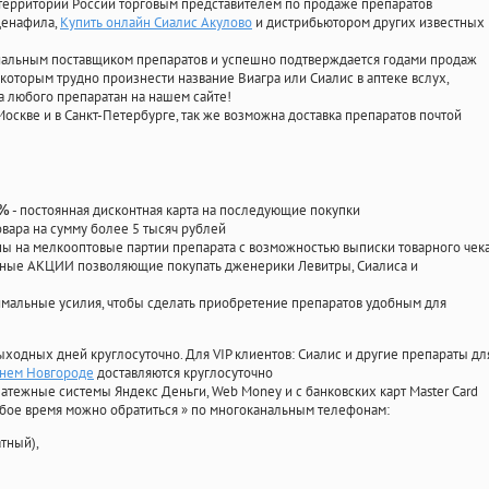
территории России торговым представителем по продаже препаратов
лденафила
,
Купить онлайн Сиалис Акулово
и дистрибьютором других известных
циальным поставщиком препаратов и успешно подтверждается годами продаж
 которым трудно произнести название Виагра или Сиалис в аптеке вслух,
 любого препаратан на нашем сайте!
Москве и в Санкт-Петербурге, так же возможна доставка препаратов почтой
- постоянная дисконтная карта на последующие покупки
0%
овара на сумму более 5 тысяч рублей
 на мелкооптовые партии препарата с возможностью выписки товарного чек
личные АКЦИИ позволяющие покупать дженерики Левитры, Сиалиса и
мальные усилия, чтобы сделать приобретение препаратов удобным для
ыходных дней круглосуточно. Для VIP клиентов: Сиалис и другие препараты дл
нем Новгороде
доставляются круглосуточно
атежные системы Яндекс Деньги, Web Money и с банковских карт Master Card
юбое время можно обратиться
»
по многоканальным телефонам:
тный),