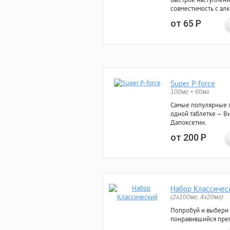
совместимость с ал
от 65
Р
Super P-force
100мг + 60мг
Самые популярные 
одной таблетке — Ви
Дапоксетин.
от 200
Р
Набор Классичес
(2x100мг, 4x20мг)
Попробуй и выбери
понравившийся преп