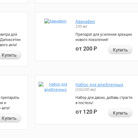
Аванафил
100 мг
евитра для
Препарат для усиления эрекции
 Дапоксетин
нового поколения!
вого акта!
от 200
Р
Купить
Купить
Набор для влюбленных
(10х100 мг)
 препараты
Набор для двоих, добавь страсти
ии и
в постель!
 акта!
от 120
Р
Купить
Купить