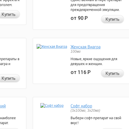
коголем.
для предотвращения
преждевременной эякуляции.
Купить
от 90
Р
Купить
Женская Виагра
100мг
препараты в
Новые, яркие ощущения для
агра и
девушек и женщин.
от 116
Р
Купить
Купить
кий
Софт набор
(3x100мг, 3x20мг)
 наиболее
Выбери софт-препарат на свой
арат.
вкус!