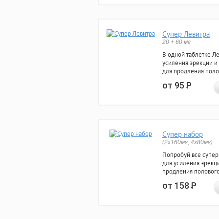
Супер Левитра
20 + 60 мг
В одной таблетке Л
усиления эрекции и
для продления поло
от 95
Р
Супер набор
(2х160мг, 4х80мг)
Попробуй все супер
для усиления эрекц
продления полового
от 158
Р