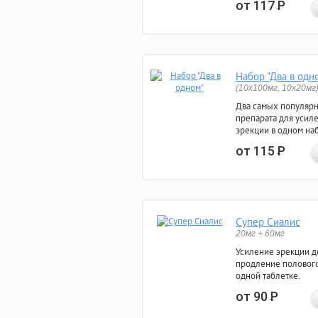
от 117
Р
Набор "Два в одн
(10x100мг, 10x20мг
Два самых популяр
препарата для усил
эрекции в одном на
от 115
Р
Супер Сиалис
20мг + 60мг
Усиление эрекции до
продление полового
одной таблетке.
от 90
Р