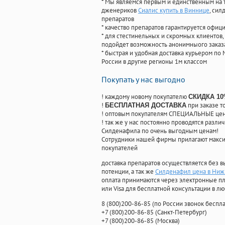
* Мы являемся первым и единственным на 
дженериков
Сиалис купить в Виннице
, си
препаратов
* качество препаратов гарантируется офи
* для стестинельных и скромных клиентов,
подойдет возможность анонимныого заказа
* быстрая и удобная доставка курьером по 
России в другие регионы 1м классом
Покупать у нас выгодно
! каждому новому покупателю
СКИДКА 1
!
при заказе т
БЕСПЛАТНАЯ ДОСТАВКА
! оптовым покупателям СПЕЦИАЛЬНЫЕ цены
! так же у нас постоянно проводятся раз
Силденафила по очень выгодным ценам!
Cотрудники нашей фирмы прилагают макси
покупателей
доставка препаратов осуществляется без в
потенции, а так же
Силденафил цена в Ниж
оплата принимаются через электронные пл
или Visa для бесплатной консультации в л
8
(800
)200-86-85
(
по России звонок беспла
+7
(800
)200-86-85
(
Санкт-Петербург)
+7
(800
)200-86-85
(
Москва)