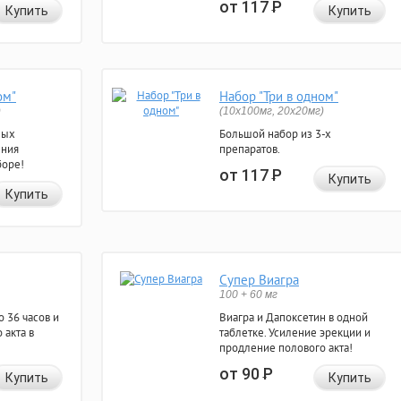
от 117
Р
Купить
Купить
ом"
Набор "Три в одном"
)
(10x100мг, 20x20мг)
ных
Большой набор из 3-х
ения
препаратов.
боре!
от 117
Р
Купить
Купить
Супер Виагра
100 + 60 мг
 36 часов и
Виагра и Дапоксетин в одной
 акта в
таблетке. Усиление эрекции и
продление полового акта!
от 90
Р
Купить
Купить