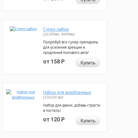
Супер набор
(2х160мг, 4х80мг)
Попробуй все супер препараты
для усиления эрекции и
продления полового акта!
от 158
Р
Купить
Набор для влюбленных
(10х100 мг)
Набор для двоих, добавь страсти
в постель!
от 120
Р
Купить