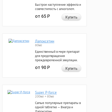
Быстрое наступление эффекта и
совместимость с алкоголем.
от 65
Р
Купить
Дапоксетин
60мг
Единственный в мире препарат
для предотвращения
преждевременной эякуляции.
от 90
Р
Купить
Super P-force
100мг + 60мг
Самые популярные препараты в
одной таблетке — Виагра и
Дапоксетин.