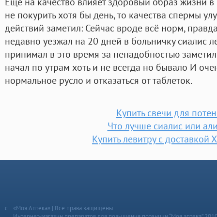
Еще на качество влияет здоровый образ жизни в 
не покурить хотя бы день, то качества спермы у
действий заметил: Сейчас вроде всё норм, правда
недавно уезжал на 20 дней в больничку сиалис л
принимал в это время за ненадобностью заметил
начал по утрам хоть и не всегда но бывало И очен
нормальное русло и отказаться от таблеток.
Купить свечи для поте
Что лучше сиалис или ал
Купить левитру с доставкой 
«Моя Аптека» | Все права защищены
Интернет-магазин препаратов для повышения потенции “Моя аптека” 201