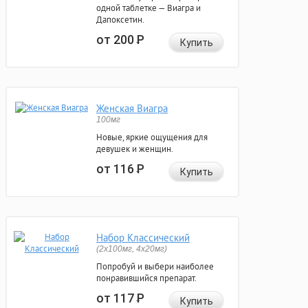
одной таблетке — Виагра и
Дапоксетин.
от 200
Р
Купить
Женская Виагра
100мг
Новые, яркие ощущения для
девушек и женщин.
от 116
Р
Купить
Набор Классический
(2x100мг, 4x20мг)
Попробуй и выбери наиболее
понравившийся препарат.
от 117
Р
Купить