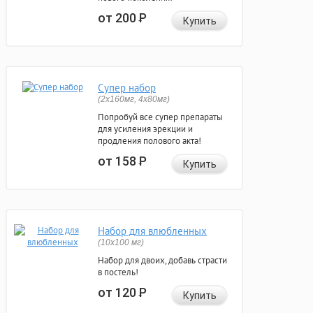
от 200
Р
Купить
Супер набор
(2х160мг, 4х80мг)
Попробуй все супер препараты
для усиления эрекции и
продления полового акта!
от 158
Р
Купить
Набор для влюбленных
(10х100 мг)
Набор для двоих, добавь страсти
в постель!
от 120
Р
Купить