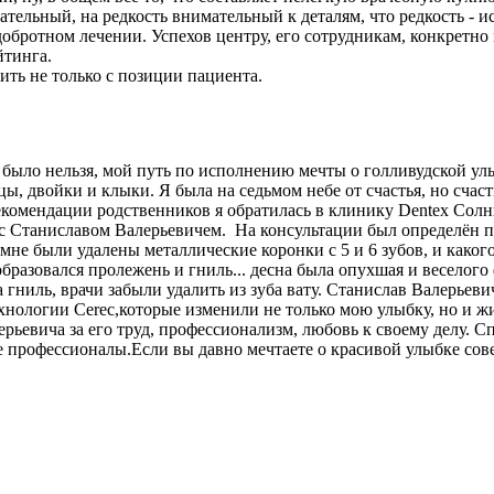
ательный, на редкость внимательный к деталям, что редкость -
обротном лечении. Успехов центру, его сотрудникам, конкретно
йтинга.
ть не только с позиции пациента.
было нельзя, мой путь по исполнению мечты о голливудской улы
, двойки и клыки. Я была на седьмом небе от счастья, но счас
 рекомендации родственников я обратилась в клинику Dentex Сол
Станиславом Валерьевичем. На консультации был определён пла
 мне были удалены металлические коронки с 5 и 6 зубов, и како
 образовался пролежень и гниль... десна была опухшая и веселого
 гниль, врачи забыли удалить из зуба вату. Станислав Валерьев
хнологии Cerec,которые изменили не только мою улыбку, но и ж
ьевича за его труд, профессионализм, любовь к своему делу. С
е профессионалы.Если вы давно мечтаете о красивой улыбке сов