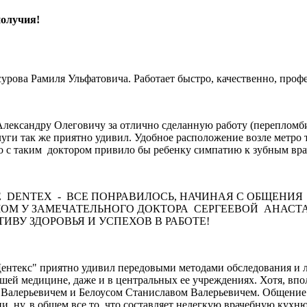
получия!
сурова Рамиля Ульфатовича. Работает быстро, качественно, проф
Александру Олеговичу за отлично сделанную работу (перепломб
уги так же приятно удивил. Удобное расположение возле метро 
о с таким доктором привило бы ребенку симпатию к зубным вра
 DENTEX - ВСЕ ПОНРАВИЛОСЬ, НАЧИНАЯ С ОБЩЕНИ
ОМ У ЗАМЕЧАТЕЛЬНОГО ДОКТОРА СЕРГЕЕВОЙ АНАСТА
ВУ ЗДОРОВЬЯ И УСПЕХОВ В РАБОТЕ!
нтекс" приятно удивил передовыми методами обследования и ле
й медицине, даже и в центральных ее учреждениях. Хотя, вполн
 Валерьевичем и Белоусом Станиславом Валерьевичем. Общение 
, ну, в общем все то, что составляет нелегкую врачебную кухн