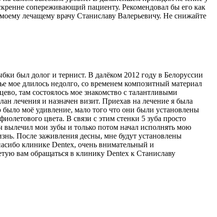
 искренне сопереживающий пациенту. Рекомендовал бы его как
 моему лечащему врачу Станиславу Валерьевичу. Не снижайте
бки был долог и тернист. В далёком 2012 году в Белоруссии
тье мое длилось недолго, со временем композитный материал
нцево, там состоялось мое знакомство с талантливыми
н лечения и назначен визит. Приехав на лечение я была
го было моё удивление, мало того что они были установлены
 фиолетового цвета. В связи с этим стенки 5 зуба просто
ич вылечил мои зубы и только потом начал исполнять мою
изнь. После заживления десны, мне будут установлены
пасибо клинике Dentex, очень внимательный и
етую вам обращаться в клинику Dentex к Станиславу