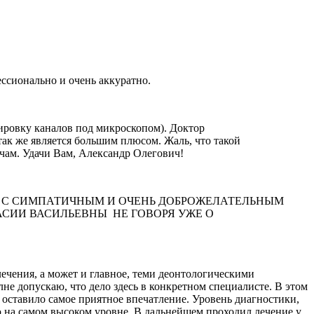
ессионально и очень аккуратно.
ировку каналов под микроскопом). Доктор
так же является большим плюсом. Жаль, что такой
чам. Удачи Вам, Александр Олегович!
Я С СИМПАТИЧНЫМ И ОЧЕНЬ ДОБРОЖЕЛАТЕЛЬНЫМ
СИИ ВАСИЛЬЕВНЫ НЕ ГОВОРЯ УЖЕ О
чения, а может и главное, теми деонтологическими
е допускаю, что дело здесь в конкретном специалисте. В этом
оставило самое приятное впечатление. Уровень диагностики,
ю на самом высоком уровне. В дальнейшем проходил лечение у