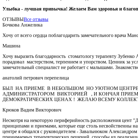
Улыбка - лучшая привычка! Желаем Вам здоровья и благо
ОТЗЫВЫ
Все отзывы
Бочкова Анжелика
Хочу от всего сердца поблагодарить замечательного врача Ман
Машина
Хочу выразить благодарность стоматологу терапевту Зубенко 
порадовал мастерством, терпением и упорством. Ценник за усл
замечательный специалист не работает с малышами. Знакомств
анатолий петрович перепелица
БЫЛ НА ПРИЕМЕ В НЕБОЛЬШОМ НО УЮТНОМ ЦЕНТРЕ
АДМИНИСТРАТОРОМ ВИКТОРИЕЙ , И КОНЧАЯ ПРИЕМ
ДЕМОКРАТИЧЕСКИХ ЦЕНАХ ! ЖЕЛАЮ ВСЕМУ КОЛЛЕКТИ
Крюков Вадим Викторович
Несмотря на некоторую периферийность расположения цент "Де
принципами и приемами, которые еще столь несвойственны наше
центре я общался с руководителем - Завальнюком Александром
принимаемых терапевтических решений, способы их реализации