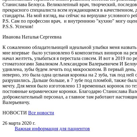
Станислава Белоуса. Великолепный врач, творческий, последов
прекрасного специалиста всем нуждающимся в качественном, д
стандарты. На мой взгляд, вы сейчас на верхушке условного ре
P.S. Сам по профессии врач, и внутреннюю "кухню" могу оцени
P.S.S. Успехов!
Иванова Наталья Сергеевна
К сожалению обладательницей идеальной улыбки меня назвать 
мне впервые было установлено 6 композитных виниров на резцы
начал желтеть, улыбаться я перестала совсем. И вот в 2019 по
стоматологами Завалюком Александром Валерьевичем И Белоус 
удивлена, зубы будем лечить под микроскопом. В первый день,
неверно, это была одна цельная коронка на 2 зуба, так под ней
разрушились. Дальше больше, в 7 зубе под пломбой, также была
мечту. Для меня было изготовлено 13 временных коронок по те
постоянные керамические коронки. Благодарю Станислава Валер
доброжелательный персонал, а главное там работают настоящи
Валерьевичу.
НОВОСТИ
Все новости
26 марта 2020 г.
Важная информация для пациентов