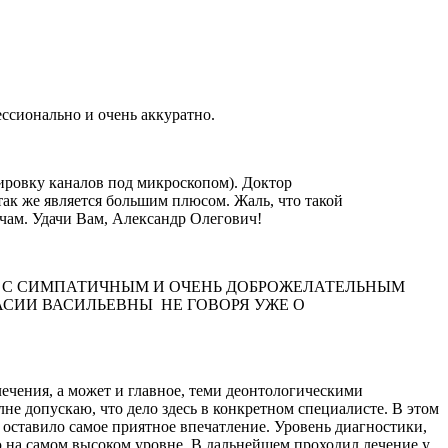
ессионально и очень аккуратно.
ировку каналов под микроскопом). Доктор
так же является большим плюсом. Жаль, что такой
чам. Удачи Вам, Александр Олегович!
Я С СИМПАТИЧНЫМ И ОЧЕНЬ ДОБРОЖЕЛАТЕЛЬНЫМ
СИИ ВАСИЛЬЕВНЫ НЕ ГОВОРЯ УЖЕ О
чения, а может и главное, теми деонтологическими
е допускаю, что дело здесь в конкретном специалисте. В этом
оставило самое приятное впечатление. Уровень диагностики,
ю на самом высоком уровне. В дальнейшем проходил лечение у