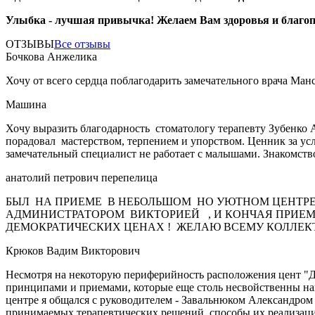
Улыбка - лучшая привычка! Желаем Вам здоровья и благо
ОТЗЫВЫ
Все отзывы
Бочкова Анжелика
Хочу от всего сердца поблагодарить замечательного врача Ман
Машина
Хочу выразить благодарность стоматологу терапевту Зубенко 
порадовал мастерством, терпением и упорством. Ценник за усл
замечательный специалист не работает с малышами. Знакомств
анатолий петрович перепелица
БЫЛ НА ПРИЕМЕ В НЕБОЛЬШОМ НО УЮТНОМ ЦЕНТРЕ
АДМИНИСТРАТОРОМ ВИКТОРИЕЙ , И КОНЧАЯ ПРИЕМ
ДЕМОКРАТИЧЕСКИХ ЦЕНАХ ! ЖЕЛАЮ ВСЕМУ КОЛЛЕКТИ
Крюков Вадим Викторович
Несмотря на некоторую периферийность расположения цент "Де
принципами и приемами, которые еще столь несвойственны наше
центре я общался с руководителем - Завальнюком Александром
принимаемых терапевтических решений, способы их реализации