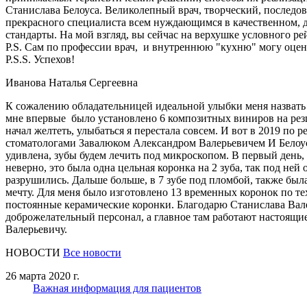
Станислава Белоуса. Великолепный врач, творческий, последов
прекрасного специалиста всем нуждающимся в качественном, д
стандарты. На мой взгляд, вы сейчас на верхушке условного ре
P.S. Сам по профессии врач, и внутреннюю "кухню" могу оцени
P.S.S. Успехов!
Иванова Наталья Сергеевна
К сожалению обладательницей идеальной улыбки меня назвать 
мне впервые было установлено 6 композитных виниров на резцы
начал желтеть, улыбаться я перестала совсем. И вот в 2019 по
стоматологами Завалюком Александром Валерьевичем И Белоус 
удивлена, зубы будем лечить под микроскопом. В первый день,
неверно, это была одна цельная коронка на 2 зуба, так под ней
разрушились. Дальше больше, в 7 зубе под пломбой, также была
мечту. Для меня было изготовлено 13 временных коронок по те
постоянные керамические коронки. Благодарю Станислава Валер
доброжелательный персонал, а главное там работают настоящи
Валерьевичу.
НОВОСТИ
Все новости
26 марта 2020 г.
Важная информация для пациентов