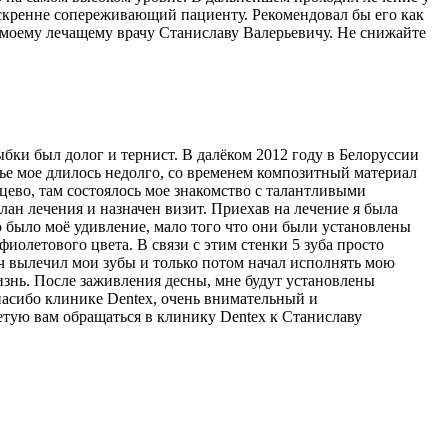
 искренне сопереживающий пациенту. Рекомендовал бы его как
 моему лечащему врачу Станиславу Валерьевичу. Не снижайте
бки был долог и тернист. В далёком 2012 году в Белоруссии
тье мое длилось недолго, со временем композитный материал
нцево, там состоялось мое знакомство с талантливыми
н лечения и назначен визит. Приехав на лечение я была
го было моё удивление, мало того что они были установлены
 фиолетового цвета. В связи с этим стенки 5 зуба просто
ич вылечил мои зубы и только потом начал исполнять мою
изнь. После заживления десны, мне будут установлены
пасибо клинике Dentex, очень внимательный и
етую вам обращаться в клинику Dentex к Станиславу