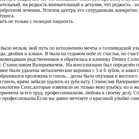
ательный, на редкость внимательный к деталям, что редкость -
обротном лечении. Успехов центру, его сотрудникам, конкретно
йтинга.
ть не только с позиции пациента.
было нельзя, мой путь по исполнению мечты о голливудской улы
, двойки и клыки. Я была на седьмом небе от счастья, но счас
 рекомендации родственников я обратилась в клинику Dentex Сол
Станиславом Валерьевичем. На консультации был определён пла
 мне были удалены металлические коронки с 5 и 6 зубов, и како
 образовался пролежень и гниль... десна была опухшая и веселого
 гниль, врачи забыли удалить из зуба вату. Станислав Валерьев
хнологии Cerec,которые изменили не только мою улыбку, но и ж
ьевича за его труд, профессионализм, любовь к своему делу. С
е профессионалы.Если вы давно мечтаете о красивой улыбке сов