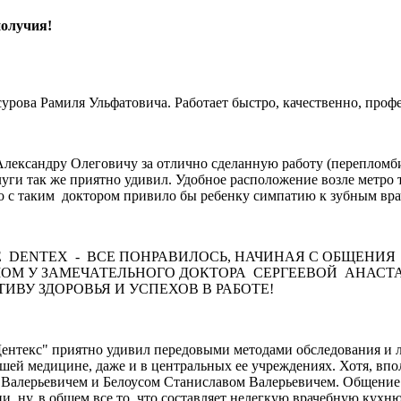
получия!
сурова Рамиля Ульфатовича. Работает быстро, качественно, проф
Александру Олеговичу за отлично сделанную работу (перепломб
уги так же приятно удивил. Удобное расположение возле метро 
о с таким доктором привило бы ребенку симпатию к зубным вра
 DENTEX - ВСЕ ПОНРАВИЛОСЬ, НАЧИНАЯ С ОБЩЕНИ
ОМ У ЗАМЕЧАТЕЛЬНОГО ДОКТОРА СЕРГЕЕВОЙ АНАСТА
ВУ ЗДОРОВЬЯ И УСПЕХОВ В РАБОТЕ!
нтекс" приятно удивил передовыми методами обследования и ле
й медицине, даже и в центральных ее учреждениях. Хотя, вполн
 Валерьевичем и Белоусом Станиславом Валерьевичем. Общение 
, ну, в общем все то, что составляет нелегкую врачебную кухн