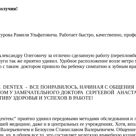
получия!
сурова Рамиля Ульфатовича. Работает быстро, качественно, проф
Александру Олеговичу за отлично сделанную работу (перепломб
уги так же приятно удивил. Удобное расположение возле метро 
о с таким доктором привило бы ребенку симпатию к зубным вра
 DENTEX - ВСЕ ПОНРАВИЛОСЬ, НАЧИНАЯ С ОБЩЕНИ
ОМ У ЗАМЕЧАТЕЛЬНОГО ДОКТОРА СЕРГЕЕВОЙ АНАСТА
ВУ ЗДОРОВЬЯ И УСПЕХОВ В РАБОТЕ!
нтекс" приятно удивил передовыми методами обследования и ле
й медицине, даже и в центральных ее учреждениях. Хотя, вполн
 Валерьевичем и Белоусом Станиславом Валерьевичем. Общение 
, ну, в общем все то, что составляет нелегкую врачебную кухн