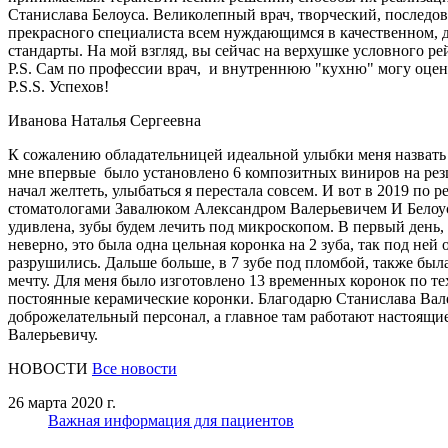
Станислава Белоуса. Великолепный врач, творческий, последов
прекрасного специалиста всем нуждающимся в качественном, д
стандарты. На мой взгляд, вы сейчас на верхушке условного ре
P.S. Сам по профессии врач, и внутреннюю "кухню" могу оцени
P.S.S. Успехов!
Иванова Наталья Сергеевна
К сожалению обладательницей идеальной улыбки меня назвать 
мне впервые было установлено 6 композитных виниров на резцы
начал желтеть, улыбаться я перестала совсем. И вот в 2019 по
стоматологами Завалюком Александром Валерьевичем И Белоус 
удивлена, зубы будем лечить под микроскопом. В первый день,
неверно, это была одна цельная коронка на 2 зуба, так под ней
разрушились. Дальше больше, в 7 зубе под пломбой, также была
мечту. Для меня было изготовлено 13 временных коронок по те
постоянные керамические коронки. Благодарю Станислава Валер
доброжелательный персонал, а главное там работают настоящи
Валерьевичу.
НОВОСТИ
Все новости
26 марта 2020 г.
Важная информация для пациентов