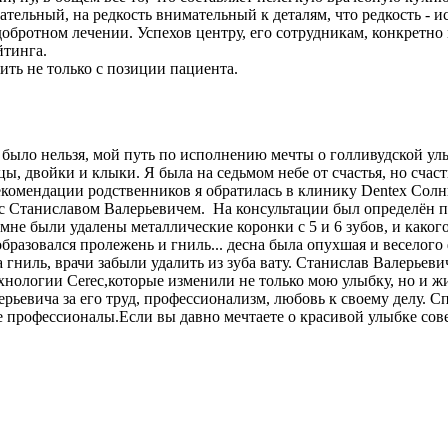
ательный, на редкость внимательный к деталям, что редкость -
обротном лечении. Успехов центру, его сотрудникам, конкретно
йтинга.
ть не только с позиции пациента.
было нельзя, мой путь по исполнению мечты о голливудской улы
, двойки и клыки. Я была на седьмом небе от счастья, но счас
 рекомендации родственников я обратилась в клинику Dentex Сол
Станиславом Валерьевичем. На консультации был определён пла
 мне были удалены металлические коронки с 5 и 6 зубов, и како
 образовался пролежень и гниль... десна была опухшая и веселого
 гниль, врачи забыли удалить из зуба вату. Станислав Валерьев
хнологии Cerec,которые изменили не только мою улыбку, но и ж
ьевича за его труд, профессионализм, любовь к своему делу. С
е профессионалы.Если вы давно мечтаете о красивой улыбке сов