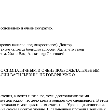
ессионально и очень аккуратно.
ировку каналов под микроскопом). Доктор
так же является большим плюсом. Жаль, что такой
чам. Удачи Вам, Александр Олегович!
Я С СИМПАТИЧНЫМ И ОЧЕНЬ ДОБРОЖЕЛАТЕЛЬНЫМ
СИИ ВАСИЛЬЕВНЫ НЕ ГОВОРЯ УЖЕ О
чения, а может и главное, теми деонтологическими
е допускаю, что дело здесь в конкретном специалисте. В этом
оставило самое приятное впечатление. Уровень диагностики,
ю на самом высоком уровне. В дальнейшем проходил лечение у