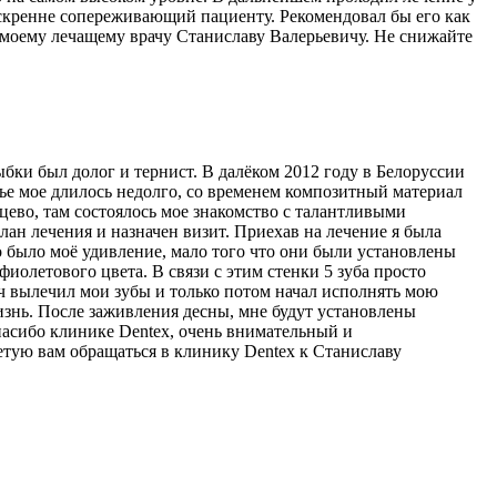
 искренне сопереживающий пациенту. Рекомендовал бы его как
 моему лечащему врачу Станиславу Валерьевичу. Не снижайте
бки был долог и тернист. В далёком 2012 году в Белоруссии
тье мое длилось недолго, со временем композитный материал
нцево, там состоялось мое знакомство с талантливыми
н лечения и назначен визит. Приехав на лечение я была
го было моё удивление, мало того что они были установлены
 фиолетового цвета. В связи с этим стенки 5 зуба просто
ич вылечил мои зубы и только потом начал исполнять мою
изнь. После заживления десны, мне будут установлены
пасибо клинике Dentex, очень внимательный и
етую вам обращаться в клинику Dentex к Станиславу