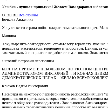
Улыбка - лучшая привычка! Желаем Вам здоровья и благо
ОТЗЫВЫ
Все отзывы
Бочкова Анжелика
Хочу от всего сердца поблагодарить замечательного врача Ман
Машина
Хочу выразить благодарность стоматологу терапевту Зубенко 
порадовал мастерством, терпением и упорством. Ценник за усл
замечательный специалист не работает с малышами. Знакомств
анатолий петрович перепелица
БЫЛ НА ПРИЕМЕ В НЕБОЛЬШОМ НО УЮТНОМ ЦЕНТРЕ
АДМИНИСТРАТОРОМ ВИКТОРИЕЙ , И КОНЧАЯ ПРИЕМ
ДЕМОКРАТИЧЕСКИХ ЦЕНАХ ! ЖЕЛАЮ ВСЕМУ КОЛЛЕКТИ
Крюков Вадим Викторович
Несмотря на некоторую периферийность расположения цент "Де
принципами и приемами, которые еще столь несвойственны наше
центре я общался с руководителем - Завальнюком Александром
принимаемых терапевтических решений, способы их реализации