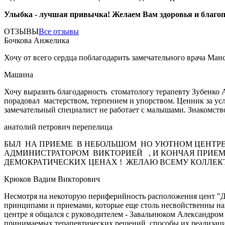
Улыбка - лучшая привычка! Желаем Вам здоровья и благо
ОТЗЫВЫ
Все отзывы
Бочкова Анжелика
Хочу от всего сердца поблагодарить замечательного врача Ман
Машина
Хочу выразить благодарность стоматологу терапевту Зубенко 
порадовал мастерством, терпением и упорством. Ценник за усл
замечательный специалист не работает с малышами. Знакомств
анатолий петрович перепелица
БЫЛ НА ПРИЕМЕ В НЕБОЛЬШОМ НО УЮТНОМ ЦЕНТРЕ
АДМИНИСТРАТОРОМ ВИКТОРИЕЙ , И КОНЧАЯ ПРИЕМ
ДЕМОКРАТИЧЕСКИХ ЦЕНАХ ! ЖЕЛАЮ ВСЕМУ КОЛЛЕКТИ
Крюков Вадим Викторович
Несмотря на некоторую периферийность расположения цент "Де
принципами и приемами, которые еще столь несвойственны наше
центре я общался с руководителем - Завальнюком Александром
принимаемых терапевтических решений, способы их реализации