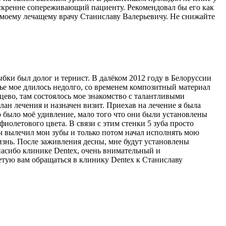
 искренне сопереживающий пациенту. Рекомендовал бы его как
 моему лечащему врачу Станиславу Валерьевичу. Не снижайте
бки был долог и тернист. В далёком 2012 году в Белоруссии
тье мое длилось недолго, со временем композитный материал
нцево, там состоялось мое знакомство с талантливыми
н лечения и назначен визит. Приехав на лечение я была
го было моё удивление, мало того что они были установлены
 фиолетового цвета. В связи с этим стенки 5 зуба просто
ич вылечил мои зубы и только потом начал исполнять мою
изнь. После заживления десны, мне будут установлены
пасибо клинике Dentex, очень внимательный и
етую вам обращаться в клинику Dentex к Станиславу