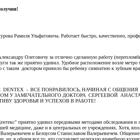
получия!
сурова Рамиля Ульфатовича. Работает быстро, качественно, проф
Александру Олеговичу за отлично сделанную работу (перепломб
уги так же приятно удивил. Удобное расположение возле метро 
о с таким доктором привило бы ребенку симпатию к зубным вра
 DENTEX - ВСЕ ПОНРАВИЛОСЬ, НАЧИНАЯ С ОБЩЕНИ
ОМ У ЗАМЕЧАТЕЛЬНОГО ДОКТОРА СЕРГЕЕВОЙ АНАСТА
ВУ ЗДОРОВЬЯ И УСПЕХОВ В РАБОТЕ!
нтекс" приятно удивил передовыми методами обследования и ле
й медицине, даже и в центральных ее учреждениях. Хотя, вполн
 Валерьевичем и Белоусом Станиславом Валерьевичем. Общение 
, ну, в общем все то, что составляет нелегкую врачебную кухн