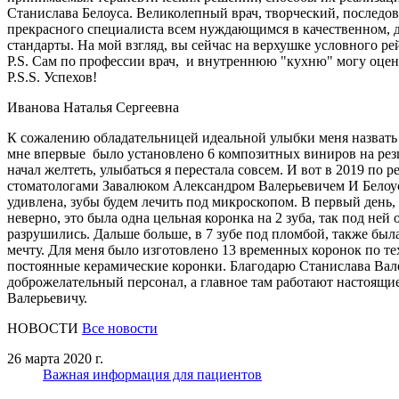
Станислава Белоуса. Великолепный врач, творческий, последов
прекрасного специалиста всем нуждающимся в качественном, д
стандарты. На мой взгляд, вы сейчас на верхушке условного ре
P.S. Сам по профессии врач, и внутреннюю "кухню" могу оцени
P.S.S. Успехов!
Иванова Наталья Сергеевна
К сожалению обладательницей идеальной улыбки меня назвать 
мне впервые было установлено 6 композитных виниров на резцы
начал желтеть, улыбаться я перестала совсем. И вот в 2019 по
стоматологами Завалюком Александром Валерьевичем И Белоус 
удивлена, зубы будем лечить под микроскопом. В первый день,
неверно, это была одна цельная коронка на 2 зуба, так под ней
разрушились. Дальше больше, в 7 зубе под пломбой, также была
мечту. Для меня было изготовлено 13 временных коронок по те
постоянные керамические коронки. Благодарю Станислава Валер
доброжелательный персонал, а главное там работают настоящи
Валерьевичу.
НОВОСТИ
Все новости
26 марта 2020 г.
Важная информация для пациентов