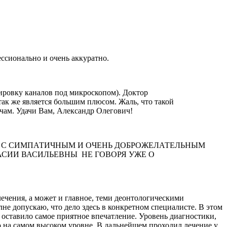
ессионально и очень аккуратно.
ировку каналов под микроскопом). Доктор
так же является большим плюсом. Жаль, что такой
чам. Удачи Вам, Александр Олегович!
Я С СИМПАТИЧНЫМ И ОЧЕНЬ ДОБРОЖЕЛАТЕЛЬНЫМ
СИИ ВАСИЛЬЕВНЫ НЕ ГОВОРЯ УЖЕ О
чения, а может и главное, теми деонтологическими
е допускаю, что дело здесь в конкретном специалисте. В этом
оставило самое приятное впечатление. Уровень диагностики,
ю на самом высоком уровне. В дальнейшем проходил лечение у