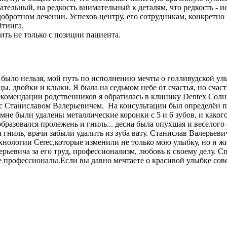
ательный, на редкость внимательный к деталям, что редкость -
обротном лечении. Успехов центру, его сотрудникам, конкретно
йтинга.
ть не только с позиции пациента.
было нельзя, мой путь по исполнению мечты о голливудской улы
, двойки и клыки. Я была на седьмом небе от счастья, но счас
 рекомендации родственников я обратилась в клинику Dentex Сол
Станиславом Валерьевичем. На консультации был определён пла
 мне были удалены металлические коронки с 5 и 6 зубов, и како
 образовался пролежень и гниль... десна была опухшая и веселого
 гниль, врачи забыли удалить из зуба вату. Станислав Валерьев
хнологии Cerec,которые изменили не только мою улыбку, но и ж
ьевича за его труд, профессионализм, любовь к своему делу. С
е профессионалы.Если вы давно мечтаете о красивой улыбке сов