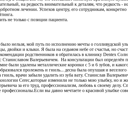
ательный, на редкость внимательный к деталям, что редкость -
обротном лечении. Успехов центру, его сотрудникам, конкретно
йтинга.
ть не только с позиции пациента.
было нельзя, мой путь по исполнению мечты о голливудской улы
, двойки и клыки. Я была на седьмом небе от счастья, но счас
 рекомендации родственников я обратилась в клинику Dentex Сол
Станиславом Валерьевичем. На консультации был определён пла
 мне были удалены металлические коронки с 5 и 6 зубов, и како
 образовался пролежень и гниль... десна была опухшая и веселого
 гниль, врачи забыли удалить из зуба вату. Станислав Валерьев
хнологии Cerec,которые изменили не только мою улыбку, но и ж
ьевича за его труд, профессионализм, любовь к своему делу. С
е профессионалы.Если вы давно мечтаете о красивой улыбке сов