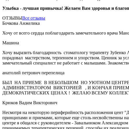
Улыбка - лучшая привычка! Желаем Вам здоровья и благо
ОТЗЫВЫ
Все отзывы
Бочкова Анжелика
Хочу от всего сердца поблагодарить замечательного врача Ман
Машина
Хочу выразить благодарность стоматологу терапевту Зубенко 
порадовал мастерством, терпением и упорством. Ценник за усл
замечательный специалист не работает с малышами. Знакомств
анатолий петрович перепелица
БЫЛ НА ПРИЕМЕ В НЕБОЛЬШОМ НО УЮТНОМ ЦЕНТРЕ
АДМИНИСТРАТОРОМ ВИКТОРИЕЙ , И КОНЧАЯ ПРИЕМ
ДЕМОКРАТИЧЕСКИХ ЦЕНАХ ! ЖЕЛАЮ ВСЕМУ КОЛЛЕКТИ
Крюков Вадим Викторович
Несмотря на некоторую периферийность расположения цент "Де
принципами и приемами, которые еще столь несвойственны наше
центре я общался с руководителем - Завальнюком Александром
принимаемых терапевтических решений, способы их реализации