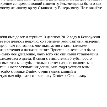
 искренне сопереживающий пациенту. Рекомендовал бы его как
 моему лечащему врачу Станиславу Валерьевичу. Не снижайте
бки был долог и тернист. В далёком 2012 году в Белоруссии
тье мое длилось недолго, со временем композитный материал
нцево, там состоялось мое знакомство с талантливыми
н лечения и назначен визит. Приехав на лечение я была
го было моё удивление, мало того что они были установлены
 фиолетового цвета. В связи с этим стенки 5 зуба просто
ич вылечил мои зубы и только потом начал исполнять мою
изнь. После заживления десны, мне будут установлены
пасибо клинике Dentex, очень внимательный и
етую вам обращаться в клинику Dentex к Станиславу