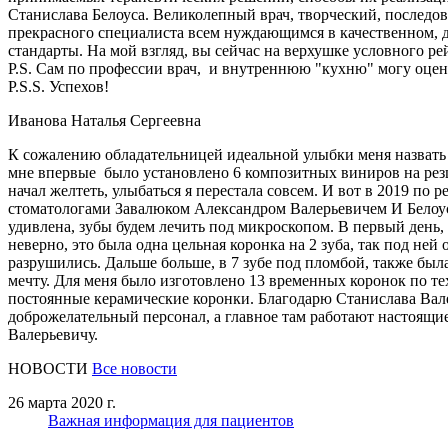
Станислава Белоуса. Великолепный врач, творческий, последов
прекрасного специалиста всем нуждающимся в качественном, д
стандарты. На мой взгляд, вы сейчас на верхушке условного ре
P.S. Сам по профессии врач, и внутреннюю "кухню" могу оцени
P.S.S. Успехов!
Иванова Наталья Сергеевна
К сожалению обладательницей идеальной улыбки меня назвать 
мне впервые было установлено 6 композитных виниров на резцы
начал желтеть, улыбаться я перестала совсем. И вот в 2019 по
стоматологами Завалюком Александром Валерьевичем И Белоус 
удивлена, зубы будем лечить под микроскопом. В первый день,
неверно, это была одна цельная коронка на 2 зуба, так под ней
разрушились. Дальше больше, в 7 зубе под пломбой, также была
мечту. Для меня было изготовлено 13 временных коронок по те
постоянные керамические коронки. Благодарю Станислава Валер
доброжелательный персонал, а главное там работают настоящи
Валерьевичу.
НОВОСТИ
Все новости
26 марта 2020 г.
Важная информация для пациентов