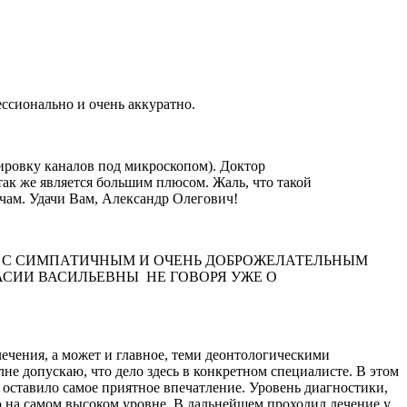
ессионально и очень аккуратно.
ировку каналов под микроскопом). Доктор
так же является большим плюсом. Жаль, что такой
чам. Удачи Вам, Александр Олегович!
Я С СИМПАТИЧНЫМ И ОЧЕНЬ ДОБРОЖЕЛАТЕЛЬНЫМ
СИИ ВАСИЛЬЕВНЫ НЕ ГОВОРЯ УЖЕ О
чения, а может и главное, теми деонтологическими
е допускаю, что дело здесь в конкретном специалисте. В этом
оставило самое приятное впечатление. Уровень диагностики,
ю на самом высоком уровне. В дальнейшем проходил лечение у