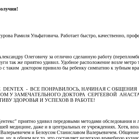
получия!
сурова Рамиля Ульфатовича. Работает быстро, качественно, проф
Александру Олеговичу за отлично сделанную работу (перепломб
уги так же приятно удивил. Удобное расположение возле метро 
о с таким доктором привило бы ребенку симпатию к зубным вра
 DENTEX - ВСЕ ПОНРАВИЛОСЬ, НАЧИНАЯ С ОБЩЕНИ
ОМ У ЗАМЕЧАТЕЛЬНОГО ДОКТОРА СЕРГЕЕВОЙ АНАСТА
ВУ ЗДОРОВЬЯ И УСПЕХОВ В РАБОТЕ!
нтекс" приятно удивил передовыми методами обследования и ле
й медицине, даже и в центральных ее учреждениях. Хотя, вполн
 Валерьевичем и Белоусом Станиславом Валерьевичем. Общение 
, ну, в общем все то, что составляет нелегкую врачебную кухн