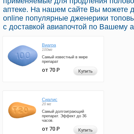
применяемые для продления половог
аптеке. На нашем сайте Вы можете
online популярные дженерики топов
с доставкой авиапочтой по Вашему а
Виагра
100мг
Самый известный в мире
препарат
от 70
Р
Купить
Сиалис
20 мг
Самый долгоиграющий
препарат. Эффект до 36
часов.
от 70
Р
Купить