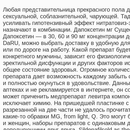
Любая представительница прекрасного пола 
сексуальной, соблазнительной, чарующей. Т
усиливать гипотензивный эффект нитратовиз-з
назначают в комбинации. Дапоксетин мг Суще
Дапоксетин — в 30, 60 и 90 мг концентрации
DaRU, можно выбрать доставку в удобную для
или по дороге на работу. Какой препарат буд
конкретного мужчины, зависит его физиологич
эректильной дисфункции и других факторов ис
общее состояние здоровья. Огромное количе
препарата дает возможность каждому забыть 
и полностью окунуться в удовольствие. Данны
аптеках и не рекламируется в интернете, он с
может приченить медпрепарат левитра компон
исключает химию. На пришедшей пластинке с 
разрезанной на две части не удалось прочита
какие-то обравки MG, from light, Q. Это могу
и женщин, наборы препаратов с одинаковым 
дополняющими друг друга. Sildenafilsold as th