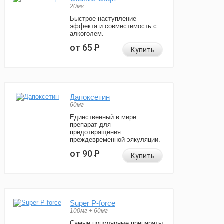
20мг
Быстрое наступление
эффекта и совместимость с
алкоголем.
от 65
Р
Купить
Дапоксетин
60мг
Единственный в мире
препарат для
предотвращения
преждевременной эякуляции.
от 90
Р
Купить
Super P-force
100мг + 60мг
Самые популярные препараты