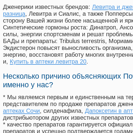
Дженерики известных брендов:
Левитра и дже
разница
, Левитра и Сиалис, а также Попперс
сторону Вашей жизни более насыщенной и яр
Синтетические гормоны роста
: Динатроп, Анс
силы, энергии спортсменам и решат проблем
БАДы и препараты:
Tribulus terrestris, Мориа
Экдистерон повысят выносливость организма,
энергию, восстановят работу многих внутренн
и,
Купить в аптеки левитра 20
.
Несколько причино объясняющих По
именно у нас?
* Мы являемся первым и единственным на те
представителем по продаже препаратов дже
аптеках Сочи
, силденафила
,
Дапоксетин в апт
дистрибьютором других известных препарато
* качество препаратов гарантируется офици
препаратов и успешно подтверждается годам