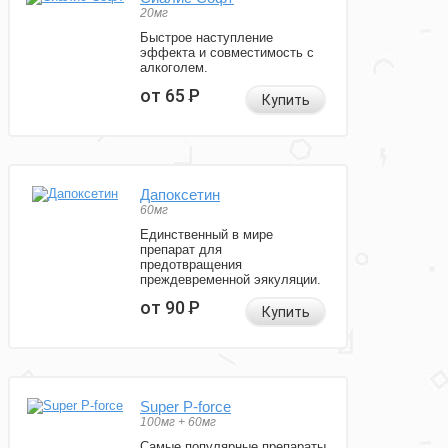
20мг
Быстрое наступление
эффекта и совместимость с
алкоголем.
от 65
Р
Купить
Дапоксетин
60мг
Единственный в мире
препарат для
предотвращения
преждевременной эякуляции.
от 90
Р
Купить
Super P-force
100мг + 60мг
Самые популярные препараты