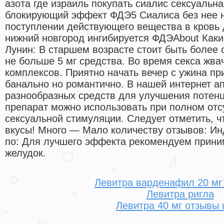
азота где израиль покупать сиалис сексуальн
блокирующий эффект ФДЭ5 Сиалиса без нее н
поступлении действующего вещества в кровь 
нижний новгород ингибируется ФДЭAbout Каки
Лунин: В старшем возрасте стоит быть более
не больше 5 мг средства. Во время секса жва
комплексов. Приятно начать вечер с ужина при
банально но романтично. В нашей интернет а
разнообразных средств для улучшения потенц
препарат можно использовать при полном отс
сексуальной стимуляции. Следует отметить, ч
вкусы! Много — Мало количеству отзывов: Ин
по: Для лучшего эффекта рекомендуем приним
желудок.
Левитра варденафил 20 мг
Левитра ригла
Левитра 40 мг отзывы 