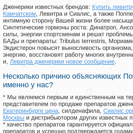
Дженерики известных брендов:
Купить левитр
Камчатском
, Левитра и Сиалис, а также Попп
интимную сторону Вашей жизни более насыще
Синтетические гормоны роста
: Динатроп, Анс
силы, энергии спортсменам и решат проблем
БАДы и препараты:
Tribulus terrestris, Мориа
Экдистерон повысят выносливость организма,
энергию, восстановят работу многих внутренн
и,
Левитра дженерики новое сообщение
.
Несколько причино объясняющих По
именно у нас?
* Мы являемся первым и единственным на те
представителем по продаже препаратов дже
Екатеринбурге цена
, силденафила
,
Сиалис ор
Москвы
и дистрибьютором других известных 
* качество препаратов гарантируется офици
препаратов и успешно подтверждается годам