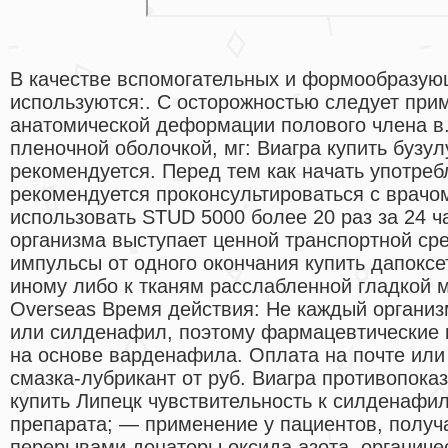
В качестве вспомогательных и формообразующ
используются:. С осторожностью следует при
анатомической деформации полового члена в.
пленочной оболочкой, мг: Виагра купить бузул
рекомендуется. Перед тем как начать употреб
рекомендуется проконсультироваться с врачо
использовать STUD 5000 более 20 раз за 24 ч
организма выступает ценной транспортной сре
импульсы от одного окончания купить дапоксе
иному либо к тканям расслабленной гладкой 
Overseas Время действия: Не каждый организ
или силденафил, поэтому фармацевтические 
на основе варденафила. Оплата на почте или
смазка-лубрикант от руб. Виагра противопока
купить Липецк чувствительность к силденафи
препарата; — применение у пациентов, получ
перерывами донаторы оксида азота, органиче