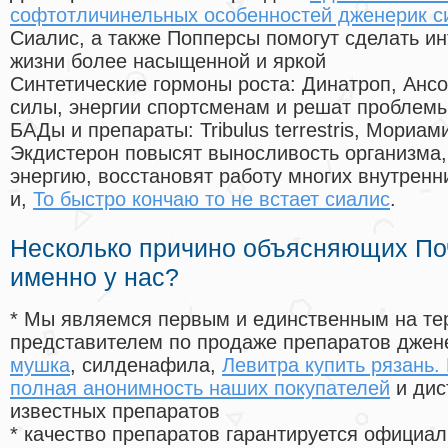
софтотличинельных особенностей дженерик с
Сиалис, а также Попперсы помогут сделать и
жизни более насыщенной и яркой
Синтетические гормоны роста
: Динатроп, Анс
силы, энергии спортсменам и решат проблем
БАДы и препараты:
Tribulus terrestris, Мориа
Экдистерон повысят выносливость организма,
энергию, восстановят работу многих внутренн
и,
То быстро кончаю то не встает сиалис
.
Несколько причино объясняющих По
именно у нас?
* Мы являемся первым и единственным на те
представителем по продаже препаратов дже
мушка
, силденафила
,
Левитра купить рязань.
полная анонимность наших покупателей
и дис
известных препаратов
* качество препаратов гарантируется офици