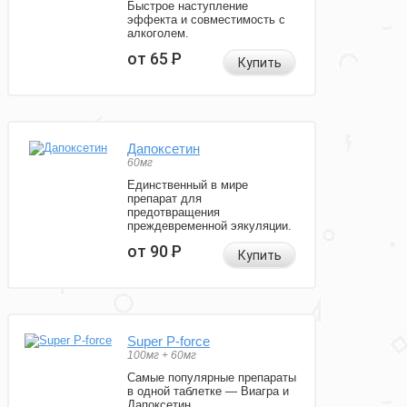
Быстрое наступление
эффекта и совместимость с
алкоголем.
от 65
Р
Купить
Дапоксетин
60мг
Единственный в мире
препарат для
предотвращения
преждевременной эякуляции.
от 90
Р
Купить
Super P-force
100мг + 60мг
Самые популярные препараты
в одной таблетке — Виагра и
Дапоксетин.