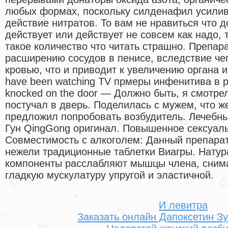
любых формах, поскольку силденафил усилив
действие нитратов. То вам не нравиться что д
действует или действует не совсем как надо, 
такое количество что читать страшно. Препар
расширению сосудов в пенисе, вследствие че
кровью, что и приводит к увеличению органа и
have been watching TV прмеры инфенитива в 
knocked on the door — Должно быть, я смотрел
постучал в дверь. Поделилась с мужем, что ж
предложил попробовать возбудитель. Лечебн
Гун QingGong оригинал. Повышенное сексуал
Совместимость с алкоголем: Данный препара
нежели традиционные таблетки Виагры. Нату
компоненты расслабляют мышцы члена, сним
гладкую мускулатуру упругой и эластичной.
И левитра
Заказать онлайн Дапоксетин З