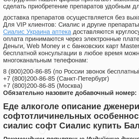
сделать приобретение препаратов удобным д
доставка препаратов осуществляется без вых
Для VIP клиентов: Сиалис и другие препараты
Сиалис Украина аптека
доставляются круглос
оплата принимаются через электронные плат
Деньги, Web Money и с банковских карт Master
бесплатной консультации в любое время мож
многоканальным телефонам:
8
(800
)200-86-85
(
по России звонок бесплатны
+7
(800
)200-86-85
(
Санкт-Петербург)
+7
(800
)200-86-85
(
Москва)
Обязательно назовите добавочный номер: 
Еде алкоголе описание дженери
софтотличинельных особеннос
сиалис софт Сиалис купить Ба
Рекомендуем популярные Индийские джен