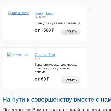
Крем Naron
(100 мг)
Крем для сужения влагалища
от 1500
Р
Купить
Сиалис 5 мг
5мг
Терапевтическая дозировка
Сиалиса для курсового
приема
от 60
Р
Купить
На пути к совершенству вместе с на
Предлагаем Вам сделать первый шаг для пол