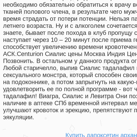
необходимо обязательно обратиться к врачу 
тканей полового члена, в результате чего му
время страдать от потери потенции. Нельзя п
летнего возраста. Ну и с алкоголем сочетается
знаете, бывает после похода в клуб пропущу 
наступает через 10 – 20 минут после приема 
способствует увеличению времени кровотечен
АСК.Centurion Сиалис цены Москва Индия Цен
Позвонить. В остальном у данного продукта о
Любой старичелло, выпив Сиалис тадалафил 
сексуального монстра, который способен свои
на подоконнике, а потом запрыгнуть на какую
удовлетворить ее по полной программе - вот 
тадалафил! Виагра, Сиалис и Левитра Они по
наличие в аптеке СПб временной интервал м
улучшают кровоток и эрекцию, препятствуют
эякуляции.
Купить дапоксетин архан