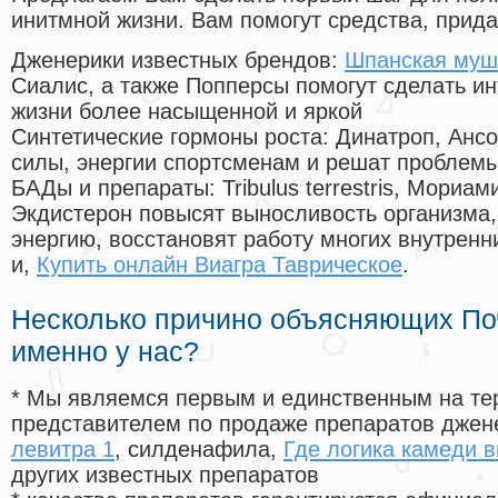
инитмной жизни. Вам помогут средства, прид
Дженерики известных брендов:
Шпанская муш
Сиалис, а также Попперсы помогут сделать и
жизни более насыщенной и яркой
Синтетические гормоны роста
: Динатроп, Анс
силы, энергии спортсменам и решат проблем
БАДы и препараты:
Tribulus terrestris, Мориа
Экдистерон повысят выносливость организма,
энергию, восстановят работу многих внутренн
и,
Купить онлайн Виагра Таврическое
.
Несколько причино объясняющих По
именно у нас?
* Мы являемся первым и единственным на те
представителем по продаже препаратов дже
левитра 1
, силденафила
,
Где логика камеди в
других известных препаратов