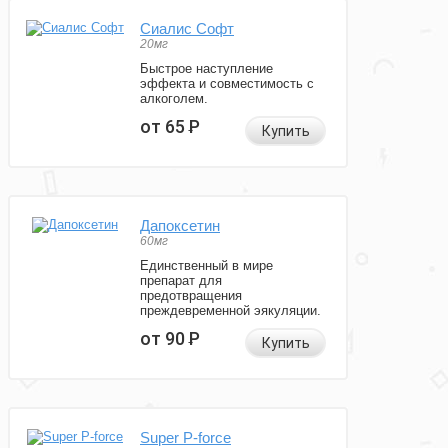
Сиалис Софт
20мг
Быстрое наступление
эффекта и совместимость с
алкоголем.
от 65
Р
Купить
Дапоксетин
60мг
Единственный в мире
препарат для
предотвращения
преждевременной эякуляции.
от 90
Р
Купить
Super P-force