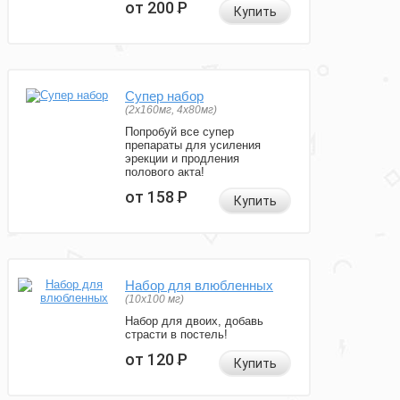
от 200
Р
Купить
Супер набор
(2х160мг, 4х80мг)
Попробуй все супер
препараты для усиления
эрекции и продления
полового акта!
от 158
Р
Купить
Набор для влюбленных
(10х100 мг)
Набор для двоих, добавь
страсти в постель!
от 120
Р
Купить