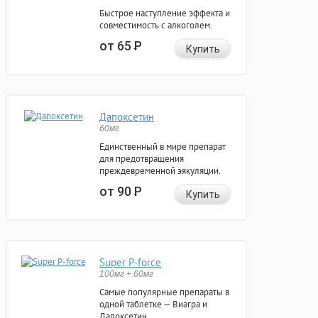
Быстрое наступление эффекта и
совместимость с алкоголем.
от 65
Р
Купить
Дапоксетин
60мг
Единственный в мире препарат
для предотвращения
преждевременной эякуляции.
от 90
Р
Купить
Super P-force
100мг + 60мг
Самые популярные препараты в
одной таблетке — Виагра и
Дапоксетин.