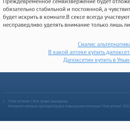
Преждевременное семяизвержение будет отложен
обязательно стабильной и постоянной, а чувствит
будет искрить в комнате.В сексе всегда участвую
несправедливо уделять внимание только лишь л
Сиалис альтернатив
В какой аптеке купить дапоксе
Дапоксетин купить в Улья
«Моя Аптека» | Все права защищены
Интернет-магазин препаратов для повышения потенции “Моя аптека” 201