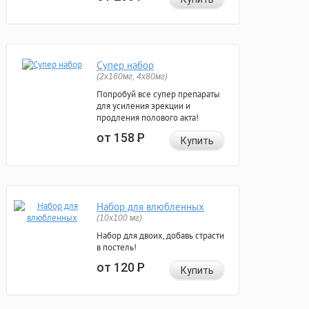
Супер набор
(2х160мг, 4х80мг)
Попробуй все супер препараты
для усиления эрекции и
продления полового акта!
от 158
Р
Купить
Набор для влюбленных
(10х100 мг)
Набор для двоих, добавь страсти
в постель!
от 120
Р
Купить