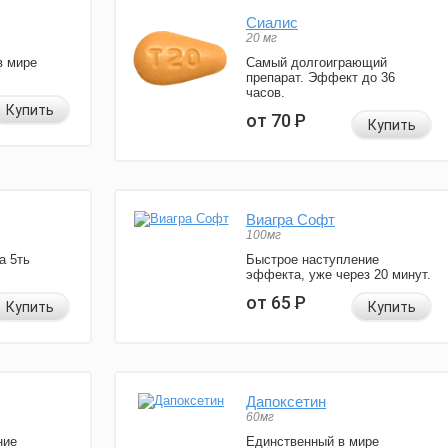
Сиалис
20 мг
в мире
Самый долгоиграющий
препарат. Эффект до 36
часов.
Купить
от 70
Р
Купить
Виагра Софт
100мг
а 5ть
Быстрое наступление
эффекта, уже через 20 минут.
от 65
Р
Купить
Купить
Дапоксетин
60мг
ние
Единственный в мире