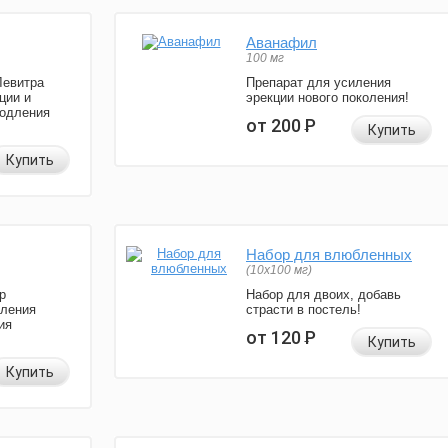
Аванафил
100 мг
Левитра
Препарат для усиления
ции и
эрекции нового поколения!
родления
от 200
Р
Купить
Купить
Набор для влюбленных
(10х100 мг)
р
Набор для двоих, добавь
иления
страсти в постель!
ия
от 120
Р
Купить
Купить