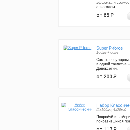
эффекта и совмес
алкоголем.
от 65
Р
Super P-force
100мг + 60мг
Самые популярные
в одной таблетке 
Дапоксетин.
от 200
Р
Набор Классиче
(2x100мг, 4x20мг)
Попробуй и выбер
понравившийся пре
от 117
Р