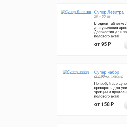
Супер Левитра
20 + 60 мг
В одной таблетке 
для усиления эрек
Дапоксетин для п
полового акта!
от 95
Р
Супер набор
(2х160мг, 4х80мг)
Попробуй все супе
препараты для ус
эрекции и продлен
полового акта!
от 158
Р