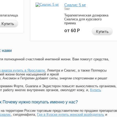
Сиалис 5 мг
5мг
 влагалища
Терапевтическая дозировка
Сиалиса для курсового
приема
Купить
от 60
Р
Купить
с нами
я полноценной счастливой инитмной жизни. Вам помогут средства,
 виагра купить в Ярославле
, Левитра и Сиалис, а также Попперсы
ей жизни более насыщенной и яркой
п, Ансомон и Гетропин добавят силы, энергии спортсменам и решат
, Мориамин Форте, Guarana и Экдистерон повысят выносливость организма,
т работу многих внутренних органов, омолодят кожу, и,
Купить
 Почему нужно покупать именно у нас?
на территории России торговым представителем по продаже препаратов
 сиалис
, силденафила
,
Где в Курске купить женский возбудитель
и