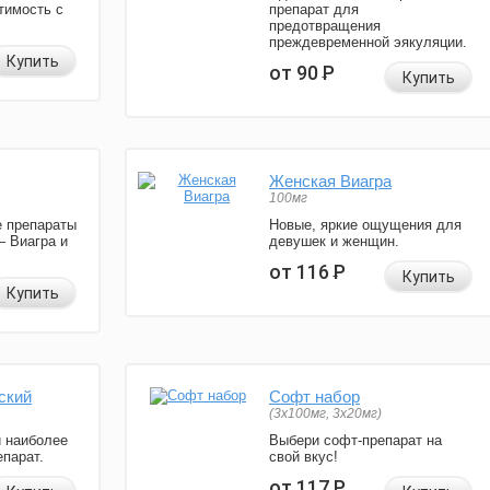
тимость с
препарат для
предотвращения
преждевременной эякуляции.
Купить
от 90
Р
Купить
Женская Виагра
100мг
 препараты
Новые, яркие ощущения для
— Виагра и
девушек и женщин.
от 116
Р
Купить
Купить
ский
Софт набор
(3x100мг, 3x20мг)
и наиболее
Выбери софт-препарат на
парат.
свой вкус!
от 117
Р