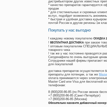
дистрибьютором других известных преп
* качество препаратов гарантируется 
продаж
* для стестинельных и скромных клиент
вслух, подойдет возможность анонимны
* быстрая и удобная доставка курьером
почтой России в другие регионы 1м кла
Покупать у нас выгодно
СКИДКА 
! каждому новому покупателю
БЕСПЛАТНАЯ ДОСТАВКА
!
при заказе тов
! оптовым покупателям СПЕЦИАЛЬНЫЕ 
товарного чека
! так же у нас постоянно проводятся 
Силденафила по очень выгодным ценам
Cотрудники нашей фирмы прилагают ма
для покупателей
доставка препаратов осуществляется б
препараты для потенции, а так же
Меди
оплата принимаются через электронные
Master Card или Visa для бесплатной 
телефонам:
8
(800
)200-86-85
(
по России звонок бесп
+7
(800
)200-86-85
(
Санкт-Петербург)
+7
(800
)200-86-85
(
Москва)
Обязательно назовите добавочный номер: