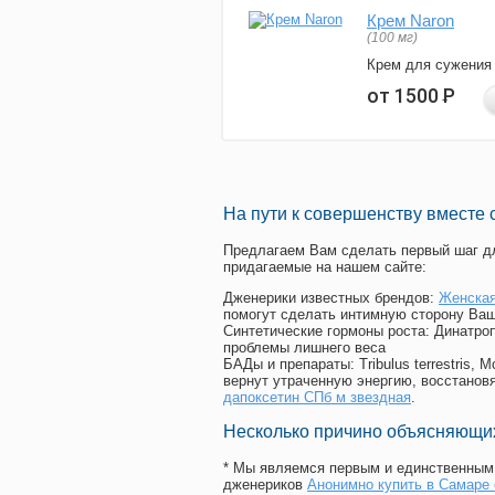
Крем Naron
(100 мг)
Крем для сужения
от 1500
Р
На пути к совершенству вместе 
Предлагаем Вам сделать первый шаг дл
придагаемые на нашем сайте:
Дженерики известных брендов:
Женская
помогут сделать интимную сторону Ваш
Синтетические гормоны роста
: Динатро
проблемы лишнего веса
БАДы и препараты:
Tribulus terrestris
вернут утраченную энергию, восстановя
дапоксетин СПб м звездная
.
Несколько причино объясняющих
* Мы являемся первым и единственным 
дженериков
Анонимно купить в Самаре