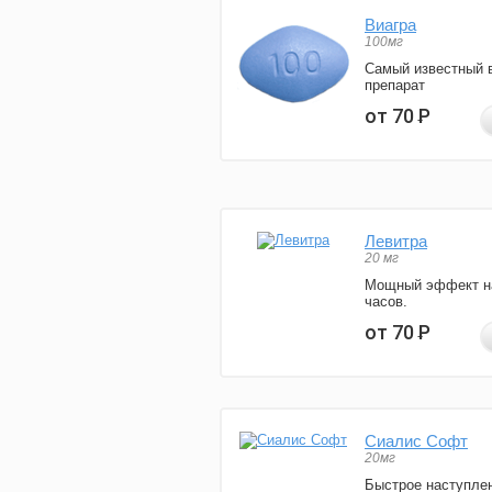
Виагра
100мг
Самый известный 
препарат
от 70
Р
Левитра
20 мг
Мощный эффект н
часов.
от 70
Р
Сиалис Софт
20мг
Быстрое наступле