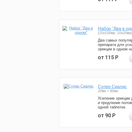
Набор "Два в од
(10x100мг, 10x20мг
Два самых популя
препарата для уси
эрекции в одном н
от 115
Р
Супер Сиалис
20мг + 60мг
Усиление эрекции 
и продление полов
одной таблетке.
от 90
Р