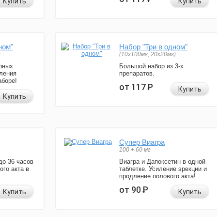
Купить
Купить
ном"
Набор "Три в одном"
)
(10x100мг, 20x20мг)
рных
Большой набор из 3-х
ления
препаратов.
аборе!
от 117
Р
Купить
Купить
Супер Виагра
100 + 60 мг
до 36 часов
Виагра и Дапоксетин в одной
ого акта в
таблетке. Усиление эрекции и
продление полового акта!
от 90
Р
Купить
Купить