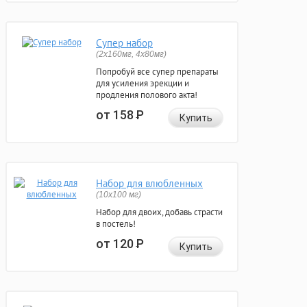
Супер набор
(2х160мг, 4х80мг)
Попробуй все супер препараты
для усиления эрекции и
продления полового акта!
от 158
Р
Купить
Набор для влюбленных
(10х100 мг)
Набор для двоих, добавь страсти
в постель!
от 120
Р
Купить