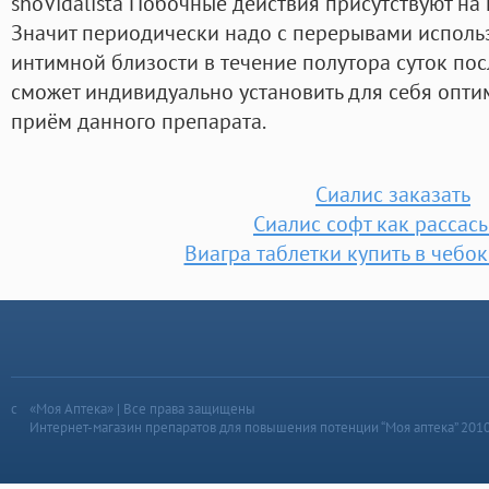
shoVidalista Побочные действия присутствуют на
Значит периодически надо с перерывами использ
интимной близости в течение полутора суток по
сможет индивидуально установить для себя опти
приём данного препарата.
Сиалис заказать
Сиалис софт как рассас
Виагра таблетки купить в чебо
«Моя Аптека» | Все права защищены
Интернет-магазин препаратов для повышения потенции “Моя аптека” 201