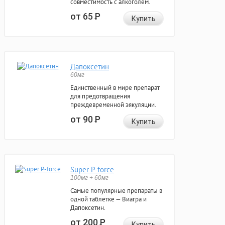
совместимость с алкоголем.
от 65
Р
Купить
Дапоксетин
60мг
Единственный в мире препарат
для предотвращения
преждевременной эякуляции.
от 90
Р
Купить
Super P-force
100мг + 60мг
Самые популярные препараты в
одной таблетке — Виагра и
Дапоксетин.
от 200
Р
Купить