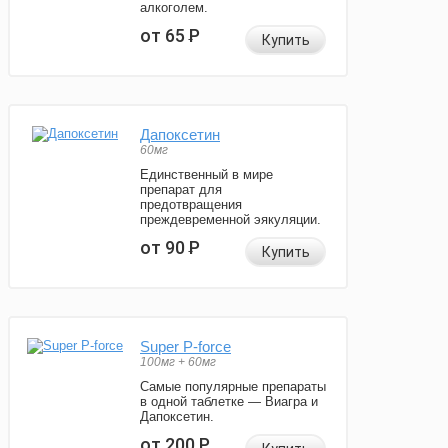
алкоголем.
от 65
Р
Купить
Дапоксетин
60мг
Единственный в мире
препарат для
предотвращения
преждевременной эякуляции.
от 90
Р
Купить
Super P-force
100мг + 60мг
Самые популярные препараты
в одной таблетке — Виагра и
Дапоксетин.
от 200
Р