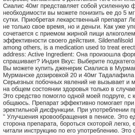
Сиалис 40мг представляет собой усиленную 
необходимости вы можете понизить ее до 5 мг
сутки. Приобретая лекарственный препарат Ле
не только свое время, но и деньги. Как уже у
сочетается с приемом жирной пищи алкоголем
эффективности своего действия. Sildenafilsold
among others, is a medication used to treat erec
address: Active Ingredient: Она произошла ф
спрашивает? Индия Вкус: Выберите подкатегори
Вы можете купить дженерик Сиалиса в Мурман
Мурманске дозировкой 20 и 40мг Тадалафила 
Серьезных побочных явлений не вызывает и м
на общем состоянии здоровья только в случа
Это средство помогло одной моей подруге, с 
общаюсь. Препарат эффективно помогает при
эректильной дисфункции. При употреблении п
" Улучшения кровообращения в пенисе. Это е
сторона препарата, бороться скоторой легко,
читали инструкцию по его употреблению. Это о