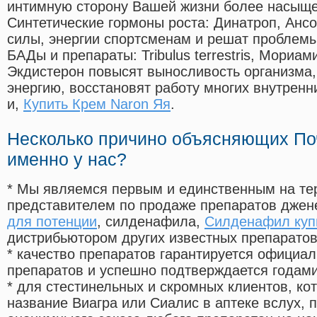
интимную сторону Вашей жизни более насыще
Синтетические гормоны роста
: Динатроп, Анс
силы, энергии спортсменам и решат проблем
БАДы и препараты:
Tribulus terrestris, Мориа
Экдистерон повысят выносливость организма,
энергию, восстановят работу многих внутренн
и,
Купить Крем Naron Яя
.
Несколько причино объясняющих По
именно у нас?
* Мы являемся первым и единственным на те
представителем по продаже препаратов дже
для потенции
, силденафила
,
Силденафил купи
дистрибьютором других известных препарато
* качество препаратов гарантируется офици
препаратов и успешно подтверждается годам
* для стестинельных и скромных клиентов, ко
название Виагра или Сиалис в аптеке вслух, 