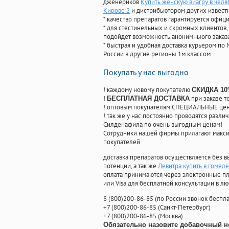
дженериков
Купить женскую виагру в челя
Кирове 2
и дистрибьютором других извест
* качество препаратов гарантируется офи
* для стестинельных и скромных клиентов,
подойдет возможность анонимныого заказа
* быстрая и удобная доставка курьером по 
России в другие регионы 1м классом
Покупать у нас выгодно
! каждому новому покупателю
СКИДКА 1
!
при заказе т
БЕСПЛАТНАЯ ДОСТАВКА
! оптовым покупателям СПЕЦИАЛЬНЫЕ цены
! так же у нас постоянно проводятся раз
Силденафила по очень выгодным ценам!
Cотрудники нашей фирмы прилагают макси
покупателей
доставка препаратов осуществляется без в
потенции, а так же
Левитра купить в гомеле
оплата принимаются через электронные пл
или Visa для бесплатной консультации в л
8
(800
)200-86-85
(
по России звонок беспла
+7
(800
)200-86-85
(
Санкт-Петербург)
+7
(800
)200-86-85
(
Москва)
Обязательно назовите добавочный н