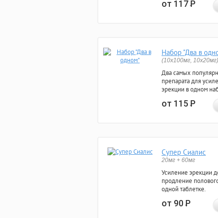
от 117
Р
Набор "Два в одн
(10x100мг, 10x20мг
Два самых популяр
препарата для усил
эрекции в одном на
от 115
Р
Супер Сиалис
20мг + 60мг
Усиление эрекции до
продление полового
одной таблетке.
от 90
Р