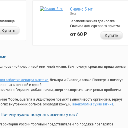
Сиалис 5 мг
5мг
лагалища
Терапевтическая дозировка
Сиалиса для курсового приема
Купить
от 60
Р
Купить
нами
олноценной счастливой инитмной жизни. Вам помогут средства, придагаемые
оят таблетки левитра в аптеке
, Левитра и Сиалис, а также Попперсы помогут
олее насыщенной и яркой
Ансомон и Гетропин добавят силы, энергии спортсменам и решат проблемы
ориамин Форте, Guarana и Экдистерон повысят выносливость организма, вернут
огих внутренних органов, омолодят кожу, и,
Гинекология сухая вагина
.
Почему нужно покупать именно у нас?
территории России торговым представителем по продаже препаратов