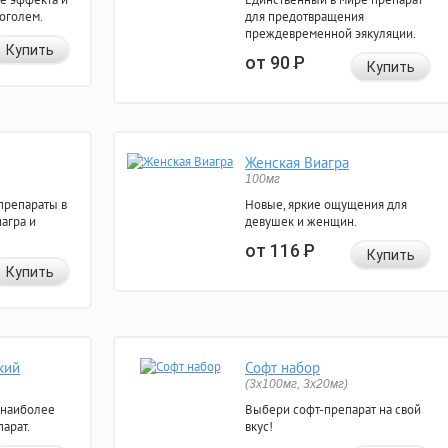
коголем.
для предотвращения
преждевременной эякуляции.
Купить
от 90
Р
Купить
Женская Виагра
100мг
препараты в
Новые, яркие ощущения для
агра и
девушек и женщин.
от 116
Р
Купить
Купить
кий
Софт набор
(3x100мг, 3x20мг)
 наиболее
Выбери софт-препарат на свой
арат.
вкус!