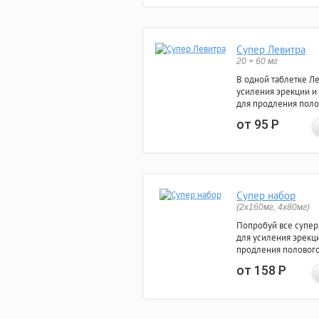
Супер Левитра
20 + 60 мг
В одной таблетке Л
усиления эрекции и
для продления поло
от 95
Р
Супер набор
(2х160мг, 4х80мг)
Попробуй все супер
для усиления эрекц
продления полового
от 158
Р