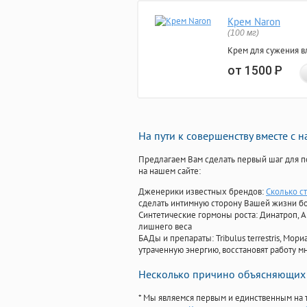
Крем Naron
(100 мг)
Крем для сужения в
от 1500
Р
На пути к совершенству вместе с 
Предлагаем Вам сделать первый шаг для п
на нашем сайте:
Дженерики известных брендов:
Сколько ст
сделать интимную сторону Вашей жизни б
Синтетические гормоны роста
: Динатроп, 
лишнего веса
БАДы и препараты:
Tribulus terrestris, М
утраченную энергию, восстановят работу мн
Несколько причино объясняющих 
* Мы являемся первым и единственным на 