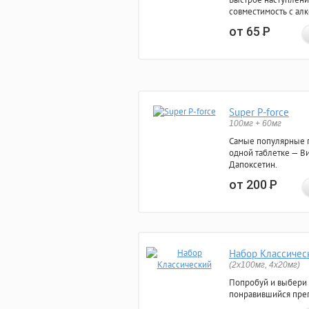
совместимость с ал
от 65
Р
Super P-force
100мг + 60мг
Самые популярные 
одной таблетке — Ви
Дапоксетин.
от 200
Р
Набор Классичес
(2x100мг, 4x20мг)
Попробуй и выбери
понравившийся преп