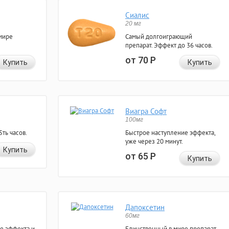
Сиалис
20 мг
мире
Самый долгоиграющий
препарат. Эффект до 36 часов.
от 70
Р
Купить
Купить
Виагра Софт
100мг
ть часов.
Быстрое наступление эффекта,
уже через 20 минут.
Купить
от 65
Р
Купить
Дапоксетин
60мг
е эффекта и
Единственный в мире препарат