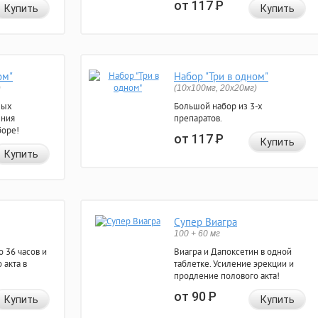
от 117
Р
Купить
Купить
ом"
Набор "Три в одном"
)
(10x100мг, 20x20мг)
ных
Большой набор из 3-х
ения
препаратов.
боре!
от 117
Р
Купить
Купить
Супер Виагра
100 + 60 мг
 36 часов и
Виагра и Дапоксетин в одной
 акта в
таблетке. Усиление эрекции и
продление полового акта!
от 90
Р
Купить
Купить