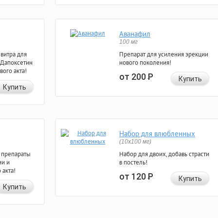
Аванафил
100 мг
евитра для
Препарат для усиления эрекции
 Дапоксетин
нового поколения!
вого акта!
от 200
Р
Купить
Купить
Набор для влюбленных
(10х100 мг)
 препараты
Набор для двоих, добавь страсти
ии и
в постель!
 акта!
от 120
Р
Купить
Купить