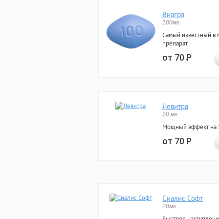
Виагра
100мг
Самый известный в 
препарат
от 70
Р
Левитра
20 мг
Мощный эффект на 5
от 70
Р
Сиалис Софт
20мг
Быстрое наступлени