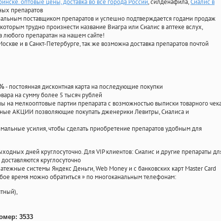
бинске. оптовые цены, доставка во все города России
, силденафила
,
Сиалис в
ных препаратов
циальным поставщиком препаратов и успешно подтверждается годами продаж
 которым трудно произнести название Виагра или Сиалис в аптеке вслух,
 любого препаратан на нашем сайте!
Москве и в Санкт-Петербурге, так же возможна доставка препаратов почтой
- постоянная дисконтная карта на последующие покупки
0%
овара на сумму более 5 тысяч рублей
 на мелкооптовые партии препарата с возможностью выписки товарного чек
личные АКЦИИ позволяющие покупать дженерики Левитры, Сиалиса и
мальные усилия, чтобы сделать приобретение препаратов удобным для
ыходных дней круглосуточно. Для VIP клиентов: Сиалис и другие препараты дл
доставляются круглосуточно
атежные системы Яндекс Деньги, Web Money и с банковских карт Master Card
юбое время можно обратиться
»
по многоканальным телефонам:
тный),
омер: 3533