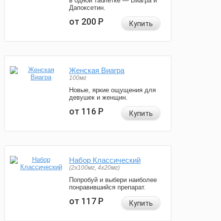
в одной таблетке — Виагра и
Дапоксетин.
от 200
Р
Купить
Женская Виагра
100мг
Новые, яркие ощущения для
девушек и женщин.
от 116
Р
Купить
Набор Классический
(2x100мг, 4x20мг)
Попробуй и выбери наиболее
понравившийся препарат.
от 117
Р
Купить