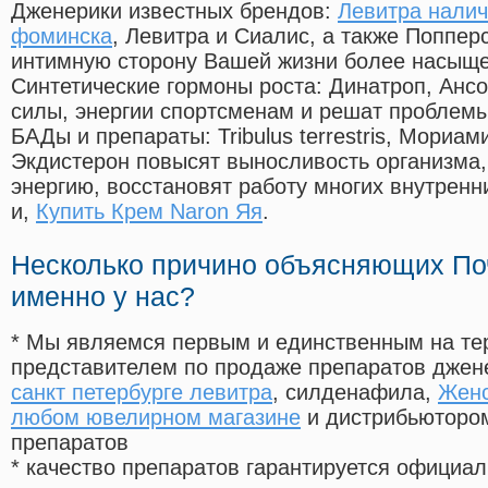
Дженерики известных брендов:
Левитра налич
фоминска
, Левитра и Сиалис, а также Поппер
интимную сторону Вашей жизни более насыще
Синтетические гормоны роста
: Динатроп, Анс
силы, энергии спортсменам и решат проблем
БАДы и препараты:
Tribulus terrestris, Мориа
Экдистерон повысят выносливость организма,
энергию, восстановят работу многих внутренн
и,
Купить Крем Naron Яя
.
Несколько причино объясняющих По
именно у нас?
* Мы являемся первым и единственным на те
представителем по продаже препаратов дже
санкт петербурге левитра
, силденафила
,
Женс
любом ювелирном магазине
и дистрибьютором
препаратов
* качество препаратов гарантируется офици