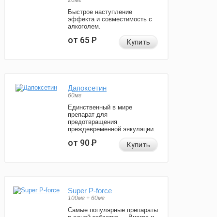
20мг
Быстрое наступление
эффекта и совместимость с
алкоголем.
от 65
Р
Купить
Дапоксетин
60мг
Единственный в мире
препарат для
предотвращения
преждевременной эякуляции.
от 90
Р
Купить
Super P-force
100мг + 60мг
Самые популярные препараты