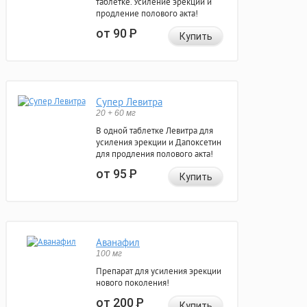
таблетке. Усиление эрекции и
продление полового акта!
от 90
Р
Купить
Супер Левитра
20 + 60 мг
В одной таблетке Левитра для
усиления эрекции и Дапоксетин
для продления полового акта!
от 95
Р
Купить
Аванафил
100 мг
Препарат для усиления эрекции
нового поколения!
от 200
Р
Купить