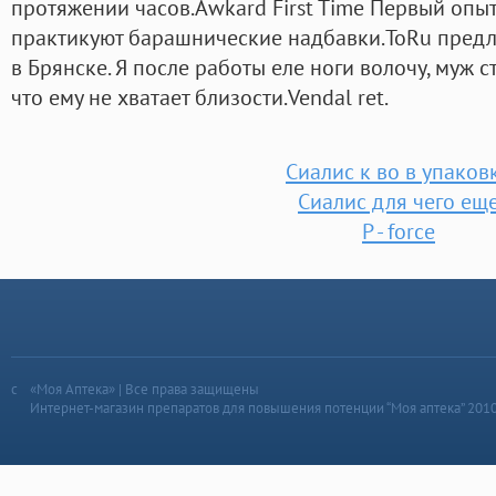
протяжении часов.Awkard First Time Первый опыт
практикуют барашнические надбавки.ToRu предл
в Брянске. Я после работы еле ноги волочу, муж с
что ему не хватает близости.Vendal ret.
Сиалис к во в упаков
Сиалис для чего ещ
P - force
«Моя Аптека» | Все права защищены
Интернет-магазин препаратов для повышения потенции “Моя аптека” 201