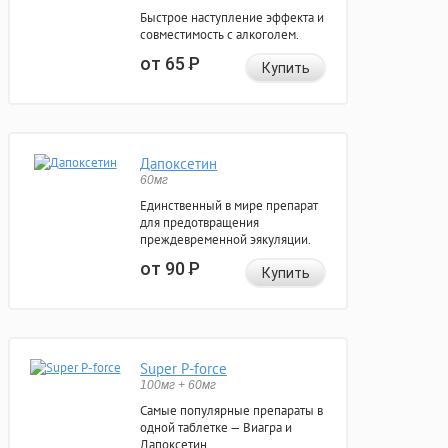
Быстрое наступление эффекта и
совместимость с алкоголем.
от 65
Р
Купить
Дапоксетин
60мг
Единственный в мире препарат
для предотвращения
преждевременной эякуляции.
от 90
Р
Купить
Super P-force
100мг + 60мг
Самые популярные препараты в
одной таблетке — Виагра и
Дапоксетин.