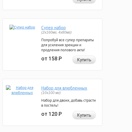
Супер набор
(2х160мг, 4х80мг)
Попробуй все супер препараты
для усиления эрекции и
продления полового акта!
от 158
Р
Купить
Набор для влюбленных
(10х100 мг)
Набор для двоих, добавь страсти
в постель!
от 120
Р
Купить