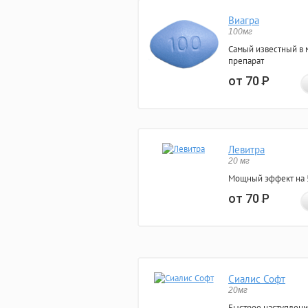
Виагра
100мг
Самый известный в 
препарат
от 70
Р
Левитра
20 мг
Мощный эффект на 5
от 70
Р
Сиалис Софт
20мг
Быстрое наступлени