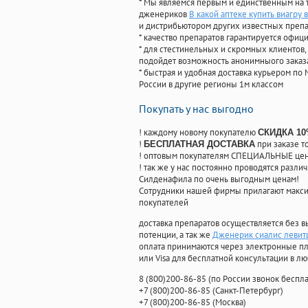
* Мы являемся первым и единственным на 
дженериков
В какой аптеке купить виагру 
и дистрибьютором других известных преп
* качество препаратов гарантируется офи
* для стестинельных и скромных клиентов,
подойдет возможность анонимныого заказа
* быстрая и удобная доставка курьером по 
России в другие регионы 1м классом
Покупать у нас выгодно
! каждому новому покупателю
СКИДКА 1
!
при заказе т
БЕСПЛАТНАЯ ДОСТАВКА
! оптовым покупателям СПЕЦИАЛЬНЫЕ цены
! так же у нас постоянно проводятся раз
Силденафила по очень выгодным ценам!
Cотрудники нашей фирмы прилагают макси
покупателей
доставка препаратов осуществляется без в
потенции, а так же
Дженерик сиалис левитр
оплата принимаются через электронные пл
или Visa для бесплатной консультации в л
8
(800
)200-86-85
(
по России звонок беспла
+7
(800
)200-86-85
(
Санкт-Петербург)
+7
(800
)200-86-85
(
Москва)