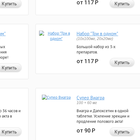
от 117
Р
Купить
Купить
ом"
Набор "Три в одном"
)
(10x100мг, 20x20мг)
ных
Большой набор из 3-х
ения
препаратов.
боре!
от 117
Р
Купить
Купить
Супер Виагра
100 + 60 мг
 36 часов и
Виагра и Дапоксетин в одной
 акта в
таблетке. Усиление эрекции и
продление полового акта!
от 90
Р
Купить
Купить