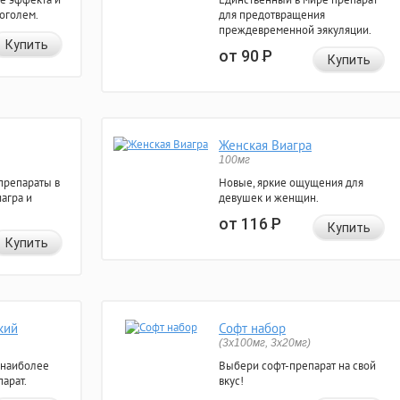
коголем.
для предотвращения
преждевременной эякуляции.
Купить
от 90
Р
Купить
Женская Виагра
100мг
препараты в
Новые, яркие ощущения для
агра и
девушек и женщин.
от 116
Р
Купить
Купить
кий
Софт набор
(3x100мг, 3x20мг)
 наиболее
Выбери софт-препарат на свой
арат.
вкус!