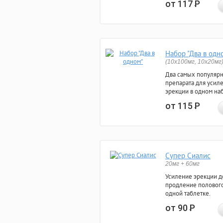
от 117
Р
Набор "Два в одн
(10x100мг, 10x20мг
Два самых популяр
препарата для усил
эрекции в одном на
от 115
Р
Супер Сиалис
20мг + 60мг
Усиление эрекции до
продление полового
одной таблетке.
от 90
Р