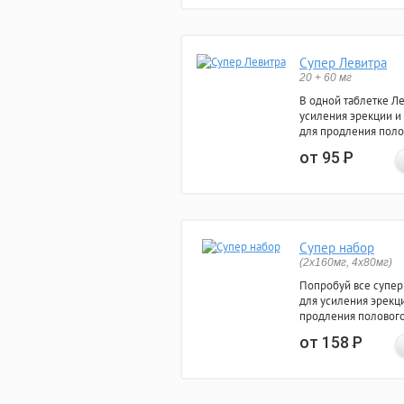
Супер Левитра
20 + 60 мг
В одной таблетке Л
усиления эрекции и
для продления поло
от 95
Р
Супер набор
(2х160мг, 4х80мг)
Попробуй все супер
для усиления эрекц
продления полового
от 158
Р