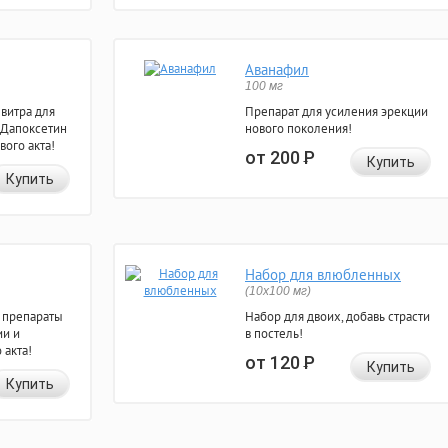
Аванафил
100 мг
евитра для
Препарат для усиления эрекции
 Дапоксетин
нового поколения!
вого акта!
от 200
Р
Купить
Купить
Набор для влюбленных
(10х100 мг)
 препараты
Набор для двоих, добавь страсти
ии и
в постель!
 акта!
от 120
Р
Купить
Купить