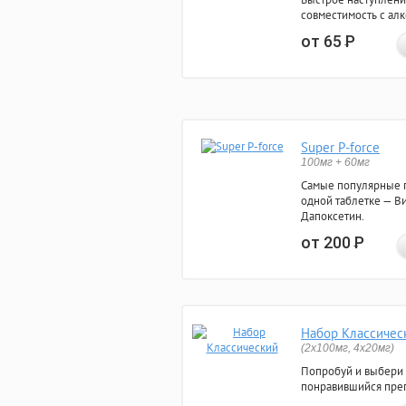
совместимость с ал
от 65
Р
Super P-force
100мг + 60мг
Самые популярные 
одной таблетке — Ви
Дапоксетин.
от 200
Р
Набор Классичес
(2x100мг, 4x20мг)
Попробуй и выбери
понравившийся преп