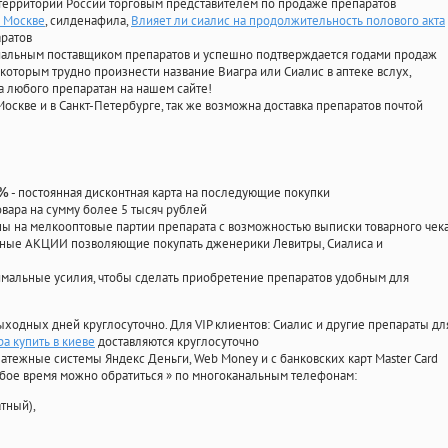
территории России торговым представителем по продаже препаратов
в Москве
, силденафила
,
Влияет ли сиалис на продолжительность полового акта
аратов
циальным поставщиком препаратов и успешно подтверждается годами продаж
 которым трудно произнести название Виагра или Сиалис в аптеке вслух,
 любого препаратан на нашем сайте!
Москве и в Санкт-Петербурге, так же возможна доставка препаратов почтой
- постоянная дисконтная карта на последующие покупки
0%
овара на сумму более 5 тысяч рублей
 на мелкооптовые партии препарата с возможностью выписки товарного чек
личные АКЦИИ позволяющие покупать дженерики Левитры, Сиалиса и
мальные усилия, чтобы сделать приобретение препаратов удобным для
ыходных дней круглосуточно. Для VIP клиентов: Сиалис и другие препараты дл
а купить в киеве
доставляются круглосуточно
атежные системы Яндекс Деньги, Web Money и с банковских карт Master Card
юбое время можно обратиться
»
по многоканальным телефонам:
тный),