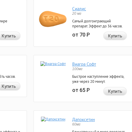
Сиалис
20 мг
мире
Самый долгоиграющий
препарат. Эффект до 36 часов.
от 70
Р
Купить
Купить
Виагра Софт
100мг
ть часов.
Быстрое наступление эффекта,
уже через 20 минут.
Купить
от 65
Р
Купить
Дапоксетин
60мг
е эффекта и
Единственный в мире препарат