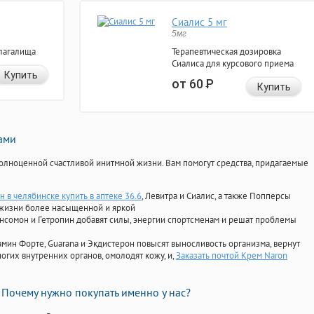
Сиалис 5 мг
5мг
лагалища
Терапевтическая дозировка
Сиалиса для курсового приема
Купить
от 60
Р
Купить
нами
олноценной счастливой инитмной жизни. Вам помогут средства, придагаемые
 в челябинске купить в аптеке 36.6
, Левитра и Сиалис, а также Попперсы
 жизни более насыщенной и яркой
Ансомон и Гетропин добавят силы, энергии спортсменам и решат проблемы
ориамин Форте, Guarana и Экдистерон повысят выносливость организма, вернут
огих внутренних органов, омолодят кожу, и,
Заказать почтой Крем Naron
Почему нужно покупать именно у нас?