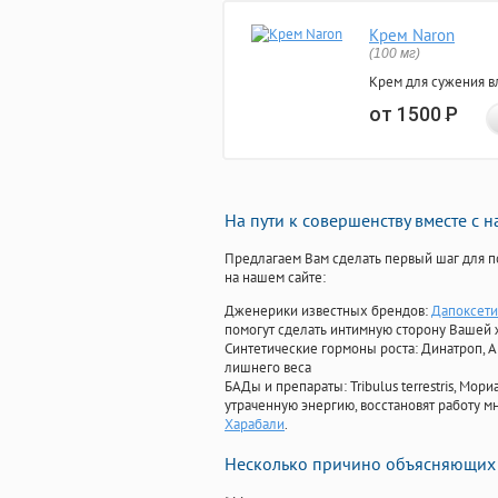
Крем Naron
(100 мг)
Крем для сужения в
от 1500
Р
На пути к совершенству вместе с 
Предлагаем Вам сделать первый шаг для п
на нашем сайте:
Дженерики известных брендов:
Дапоксетин
помогут сделать интимную сторону Вашей
Синтетические гормоны роста
: Динатроп, 
лишнего веса
БАДы и препараты:
Tribulus terrestris, М
утраченную энергию, восстановят работу мн
Харабали
.
Несколько причино объясняющих 