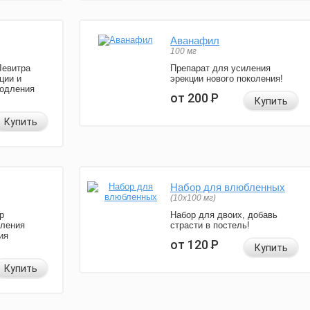
Аванафил
100 мг
Левитра
Препарат для усиления
ции и
эрекции нового поколения!
родления
от 200
Р
Купить
Купить
Набор для влюбленных
(10х100 мг)
р
Набор для двоих, добавь
иления
страсти в постель!
ия
от 120
Р
Купить
Купить