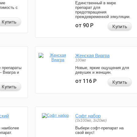
ние
Единственный в мире
тимость с
препарат для
предотвращения
преждевременной эякуляции.
Купить
от 90
Р
Купить
Женская Виагра
100мг
 препараты
Новые, яркие ощущения для
— Виагра и
девушек и женщин.
от 116
Р
Купить
Купить
ский
Софт набор
(3x100мг, 3x20мг)
и наиболее
Выбери софт-препарат на
парат.
свой вкус!