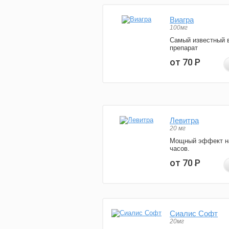
Виагра
100мг
Самый известный 
препарат
от 70
Р
Левитра
20 мг
Мощный эффект н
часов.
от 70
Р
Сиалис Софт
20мг