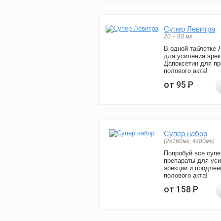
Супер Левитра
20 + 60 мг
В одной таблетке 
для усиления эрек
Дапоксетин для п
полового акта!
от 95
Р
Супер набор
(2х160мг, 4х80мг)
Попробуй все супе
препараты для ус
эрекции и продлен
полового акта!
от 158
Р