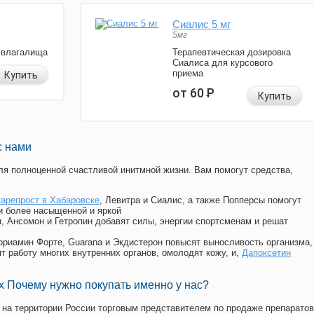
Сиалис 5 мг
5мг
 влагалища
Терапевтическая дозировка
Сиалиса для курсового
приема
Купить
от 60
Р
Купить
с нами
я полноценной счастливой инитмной жизни. Вам помогут средства,
карепрост в Хабаровске
, Левитра и Сиалис, а также Попперсы помогут
и более насыщенной и яркой
п, Ансомон и Гетропин добавят силы, энергии спортсменам и решат
, Мориамин Форте, Guarana и Экдистерон повысят выносливость организма,
т работу многих внутренних органов, омолодят кожу, и,
Дапоксетин
 Почему нужно покупать именно у нас?
на территории России торговым представителем по продаже препаратов