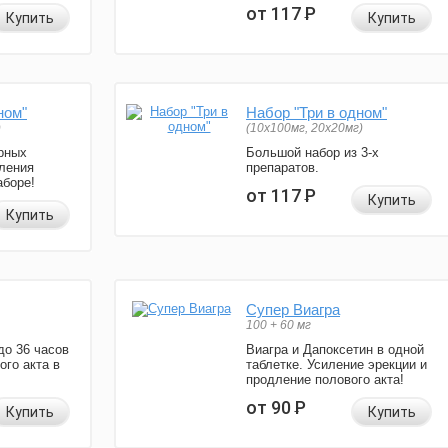
от 117
Р
Купить
Купить
ном"
Набор "Три в одном"
)
(10x100мг, 20x20мг)
рных
Большой набор из 3-х
ления
препаратов.
аборе!
от 117
Р
Купить
Купить
Супер Виагра
100 + 60 мг
до 36 часов
Виагра и Дапоксетин в одной
ого акта в
таблетке. Усиление эрекции и
продление полового акта!
от 90
Р
Купить
Купить