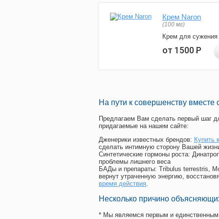
Крем Naron
(100 мг)
Крем для сужения
от 1500
Р
На пути к совершенству вместе 
Предлагаем Вам сделать первый шаг дл
придагаемые на нашем сайте:
Дженерики известных брендов:
Купить 
сделать интимную сторону Вашей жизн
Синтетические гормоны роста
: Динатро
проблемы лишнего веса
БАДы и препараты:
Tribulus terrestris
вернут утраченную энергию, восстановя
время действия
.
Несколько причино объясняющих
* Мы являемся первым и единственным 