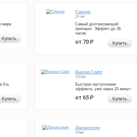
Сиалис
20 мг
в мире
Самый долгоиграющий
препарат. Эффект до 36
часов.
Купить
от 70
Р
Купить
Виагра Софт
100мг
а 5ть
Быстрое наступление
эффекта, уже через 20 минут.
от 65
Р
Купить
Купить
Дапоксетин
60мг