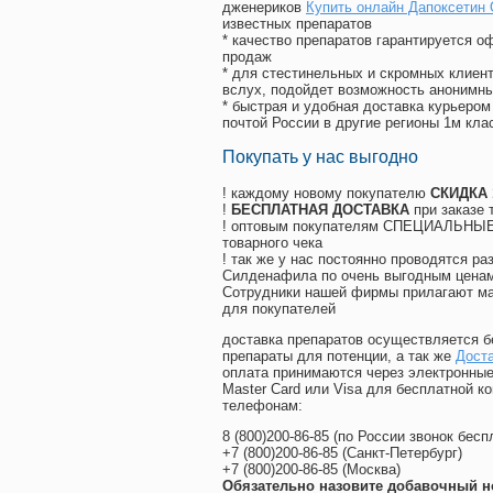
дженериков
Купить онлайн Дапоксетин 
известных препаратов
* качество препаратов гарантируется 
продаж
* для стестинельных и скромных клиент
вслух, подойдет возможность анонимны
* быстрая и удобная доставка курьером
почтой России в другие регионы 1м кла
Покупать у нас выгодно
! каждому новому покупателю
СКИДКА
!
БЕСПЛАТНАЯ ДОСТАВКА
при заказе 
! оптовым покупателям СПЕЦИАЛЬНЫЕ 
товарного чека
! так же у нас постоянно проводятся 
Силденафила по очень выгодным ценам
Cотрудники нашей фирмы прилагают ма
для покупателей
доставка препаратов осуществляется б
препараты для потенции, а так же
Доста
оплата принимаются через электронные
Master Card или Visa для бесплатной 
телефонам:
8
(800
)200-86-85
(
по России звонок бесп
+7
(800
)200-86-85
(
Санкт-Петербург)
+7
(800
)200-86-85
(
Москва)
Обязательно назовите добавочный н