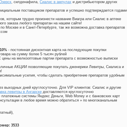
Озерск
, силденафила
,
Сиалис в ампулах
и дистрибьютором других
официальным поставщиком препаратов и успешно подтверждается годами
ов, которым трудно произнести название Виагра или Сиалис в аптеке
ого заказа любого препаратан на нашем сайте!
 по Москве и в Санкт-Петербурге, так же возможна доставка препаратов
ссом
 10%
- постоянная дисконтная карта на последующие покупки
товара на сумму более 5 тысяч рублей
цены на мелкооптовые партии препарата с возможностью выписки
различные АКЦИИ позволяющие покупать дженерики Левитры, Сиалиса и
!
ксимальные усилия, чтобы сделать приобретение препаратов удобным
ез выходных дней круглосуточно. Для VIP клиентов: Сиалис и другие
вка левитры в Ангарске
доставляются круглосуточно
 платежные системы Яндекс Деньги, Web Money и с банковских карт
консультации в любое время можно обратиться
»
по многоканальным
латный),
омер: 3533