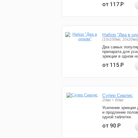
от 117
Р
Набор "Два в од
(10x100мг, 10x20мг
Два самых популя
препарата для уси
эрекции в одном н
от 115
Р
Супер Сиалис
20мг + 60мг
Усиление эрекции 
и продление полов
одной таблетке.
от 90
Р