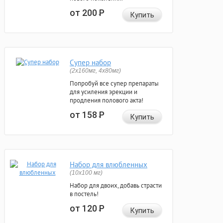
от 200
Р
Купить
Супер набор
(2х160мг, 4х80мг)
Попробуй все супер препараты
для усиления эрекции и
продления полового акта!
от 158
Р
Купить
Набор для влюбленных
(10х100 мг)
Набор для двоих, добавь страсти
в постель!
от 120
Р
Купить