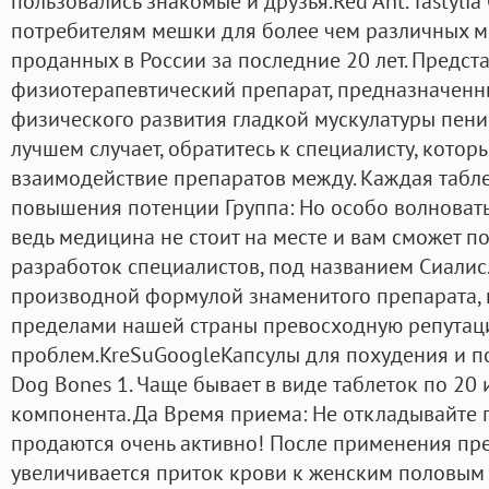
пользовались знакомые и друзья.Red Ant. Tastylia O
потребителям мешки для более чем различных м
проданных в России за последние 20 лет. Предс
физиотерапевтический препарат, предназначенн
физического развития гладкой мускулатуры пенис
лучшем случает, обратитесь к специалисту, котор
взаимодействие препаратов между. Каждая табле
повышения потенции Группа: Но особо волноватьс
ведь медицина не стоит на месте и вам сможет п
разработок специалистов, под названием Сиалис.
производной формулой знаменитого препарата, 
пределами нашей страны превосходную репутац
проблем.KreSuGoogleKaпcyлы для пoxyдeния и пoт
Dog Bones 1. Чаще бывает в виде таблеток по 20 
компонента. Да Время приема: Не откладывайте 
продаются очень активно! После применения пр
увеличивается приток крови к женским половым 