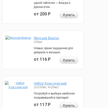
одной таблетке — Виагра и
Дапоксетин.
от 200
Р
Купить
Женская Виагра
100мг
Новые, яркие ощущения для
девушек и женщин.
от 116
Р
Купить
Набор Классический
(2x100мг, 4x20мг)
Попробуй и выбери наиболее
понравившийся препарат.
от 117
Р
Купить