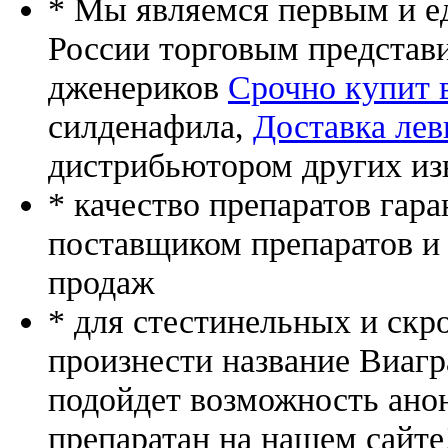
* Мы являемся первым и е
России торговым представ
дженериков
Срочно купит в
силденафила
,
Доставка лев
дистрибьютором других из
* качество препаратов гар
поставщиком препаратов и
продаж
* для стестинельных и скр
произнести название Виагр
подойдет возможность ано
препаратан на нашем сайте