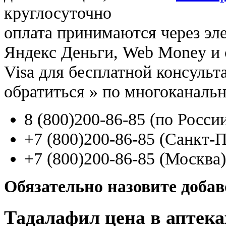
круглосуточно
оплата принимаются через э
Яндекс Деньги, Web Money и с
Visa для бесплатной консуль
обратиться
»
по многоканаль
8
(800
)200-86-85
(
по Росси
+7
(800
)200-86-85
(
Санкт-П
+7
(800
)200-86-85
(
Москва)
Обязательно назовите доба
Тадалафил цена в аптек