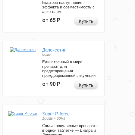
Быстрое наступление
эффекта и совместимость с
алкоголем.
от 65
Р
Купить
Дапоксетин
60мг
Единственный в мире
препарат для
предотвращения
преждевременной эякуляции.
от 90
Р
Купить
Super P-force
100мг + 60мг
Самые популярные препараты
в одной таблетке — Виагра и
Дапоксетин.