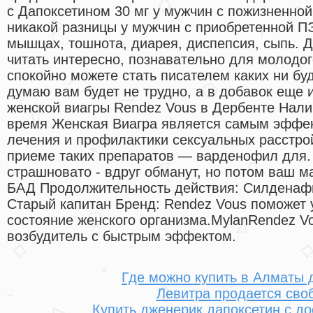
с Дапоксетином 30 мг у мужчин с пожизненной
никакой разницы у мужчин с приобретенной ПЭ
мышцах, тошнота, диарея, диспепсия, сыпь. Да
читать интересно, познавательно для молодого
спокойно можете стать писателем каких ни буд
думаю вам будет не трудно, а в добавок еще и
женской виагры Rendez Vous в Дербенте Нали
время Женская Виагра является самым эффе
лечения и профилактики сексуальных расстрой
приеме таких препаратов — варденофил для
страшновато - вдруг обманут, но потом ваш м
БАД Продолжительность действия: Силденафи
Старый капитан Бренд: Rendez Vous поможет у
состояние женского организма.MylanRendez V
возбудитель с быстрым эффектом.
Где можно купить в Алматы 
Левитра продается сво
Купить дженерик дапоксетин с до