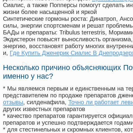
Сиалис, а также Попперсы помогут сделать и
жизни более насыщенной и яркой
Синтетические гормоны роста
: Динатроп, Анс
силы, энергии спортсменам и решат проблем
БАДы и препараты:
Tribulus terrestris, Мориа
Экдистерон повысят выносливость организма,
энергию, восстановят работу многих внутренн
и,
Где Купить Дженерик Сиалис В Днепродзер
Несколько причино объясняющих По
именно у нас?
* Мы являемся первым и единственным на те
представителем по продаже препаратов дже
отзывы
, силденафила
,
Точно ли работает лев
других известных препаратов
* качество препаратов гарантируется офици
препаратов и успешно подтверждается годам
* для стестинельных и скромных клиентов, ко