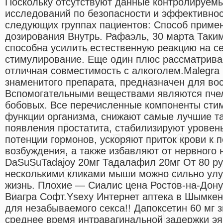
Поскольку отсутствуют данные контролируемы
исследований по безопасности и эффективнос
следующих группах пациентов: Способ приме
дозирования Внутрь. Рафаэль, 30 марта Таки
способна усилить естественную реакцию на с
стимулирование. Еще один плюс рассматрива
отличная совместимость с алкоголем.Malegra
знаменитого препарата, предназначен для во
Вспомогательными веществами являются пче
бобовых. Все перечисленные компоненты сти
функции организма, снижают самые лучшие та
появления простатита, стабилизируют уровен
потенции гормонов, ускоряют приток крови к 
возбуждения, а также избавляют от нервного 
DaSuSuTadajoy 20мг Тадалафил 20мг От 80 ру
несколькими кликами мыши можно сильно ул
жизнь. Плохие — Сиалис цена Ростов-на-Дону
Виагра Софт.Ysexy Интернет аптека в Шымкен
для незабываемого секса!! Дапоксетин 60 мг 
среднее время интравагинальной задержки эя