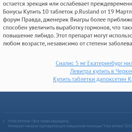
остается эрекция или ослабевает преждевременн
Бонусы Купить 10 таблеток р.Rusland от 19 Март
форум Правда, дженерик Виагры более приближе
способен увеличить выработку гормонов, что так
повышение либидо. Этот препарат могут использ
любом возрасте, независимо от степени заболева
Сиалис 5 мг Екатеринбург ни
Левитра купить в Черке
Купить таблетки дапоксетин 
«Моя Аптека» | Все права защищены
Интернет-магазин препаратов для повышения потенции “Моя аптека” 201