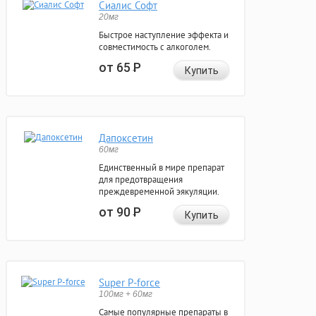
Сиалис Софт
20мг
Быстрое наступление эффекта и
совместимость с алкоголем.
от 65
Р
Купить
Дапоксетин
60мг
Единственный в мире препарат
для предотвращения
преждевременной эякуляции.
от 90
Р
Купить
Super P-force
100мг + 60мг
Самые популярные препараты в