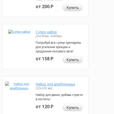
от 200
Р
Купить
Супер набор
(2х160мг, 4х80мг)
Попробуй все супер препараты
для усиления эрекции и
продления полового акта!
от 158
Р
Купить
Набор для влюбленных
(10х100 мг)
Набор для двоих, добавь страсти
в постель!
от 120
Р
Купить