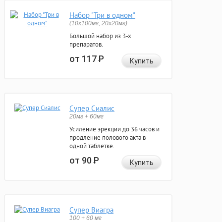
Набор "Три в одном"
(10x100мг, 20x20мг)
Большой набор из 3-х
препаратов.
от 117
Р
Купить
Супер Сиалис
20мг + 60мг
Усиление эрекции до 36 часов и
продление полового акта в
одной таблетке.
от 90
Р
Купить
Супер Виагра
100 + 60 мг