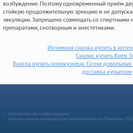
возбуждение. Поэтому одновременный приём дву
стойкую продолжительную эрекцию и не допуск
эякуляции. Запрещено совмещать со спиртными
препаратами, снотворным и анестетиками.
Интимная смазка купить в интер
Сиалис купить Киев 5
Виагра купить новокузнецк. Сотни довольных
доставка курьером
«Моя Аптека» | Все права защищены
Интернет-магазин препаратов для повышения потенции “Моя аптека” 201