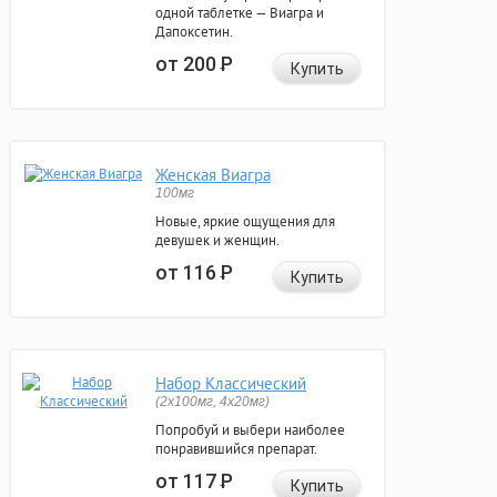
одной таблетке — Виагра и
Дапоксетин.
от 200
Р
Купить
Женская Виагра
100мг
Новые, яркие ощущения для
девушек и женщин.
от 116
Р
Купить
Набор Классический
(2x100мг, 4x20мг)
Попробуй и выбери наиболее
понравившийся препарат.
от 117
Р
Купить