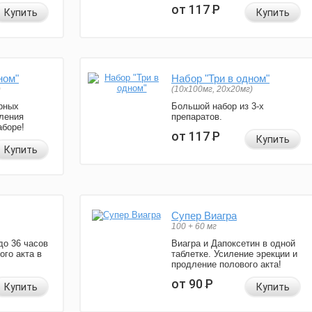
от 117
Р
Купить
Купить
ном"
Набор "Три в одном"
)
(10x100мг, 20x20мг)
рных
Большой набор из 3-х
ления
препаратов.
аборе!
от 117
Р
Купить
Купить
Супер Виагра
100 + 60 мг
до 36 часов
Виагра и Дапоксетин в одной
ого акта в
таблетке. Усиление эрекции и
продление полового акта!
от 90
Р
Купить
Купить