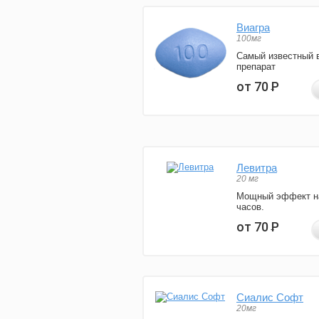
Виагра
100мг
Самый известный 
препарат
от 70
Р
Левитра
20 мг
Мощный эффект н
часов.
от 70
Р
Сиалис Софт
20мг