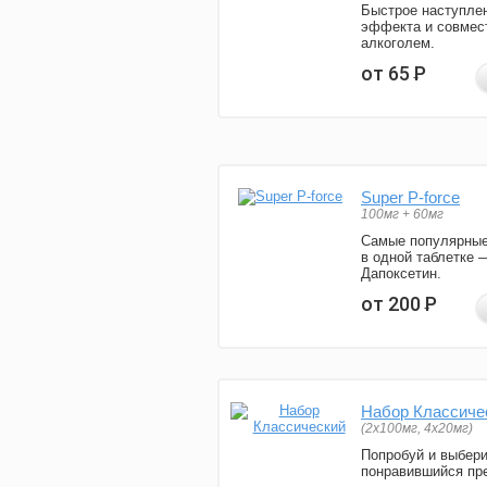
Быстрое наступле
эффекта и совмес
алкоголем.
от 65
Р
Super P-force
100мг + 60мг
Самые популярные
в одной таблетке 
Дапоксетин.
от 200
Р
Набор Классиче
(2x100мг, 4x20мг)
Попробуй и выбер
понравившийся пре