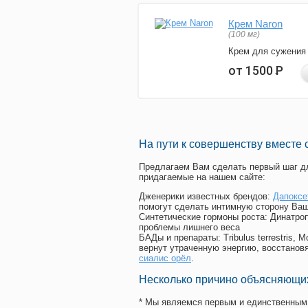
Крем Naron
(100 мг)
Крем для сужения
от 1500
Р
На пути к совершенству вместе 
Предлагаем Вам сделать первый шаг дл
придагаемые на нашем сайте:
Дженерики известных брендов:
Дапоксе
помогут сделать интимную сторону Ваш
Синтетические гормоны роста
: Динатро
проблемы лишнего веса
БАДы и препараты:
Tribulus terrestris
вернут утраченную энергию, восстановя
сиалис орёл
.
Несколько причино объясняющих
* Мы являемся первым и единственным 