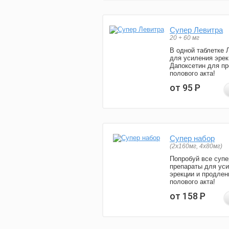
Супер Левитра
20 + 60 мг
В одной таблетке 
для усиления эрек
Дапоксетин для п
полового акта!
от 95
Р
Супер набор
(2х160мг, 4х80мг)
Попробуй все супе
препараты для ус
эрекции и продлен
полового акта!
от 158
Р