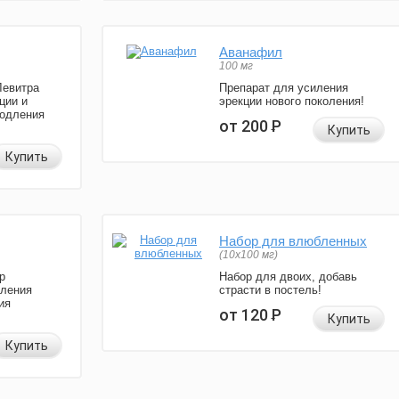
Аванафил
100 мг
Левитра
Препарат для усиления
ции и
эрекции нового поколения!
родления
от 200
Р
Купить
Купить
Набор для влюбленных
(10х100 мг)
р
Набор для двоих, добавь
иления
страсти в постель!
ия
от 120
Р
Купить
Купить