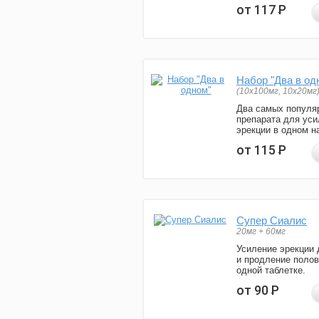
от 117
Р
Набор "Два в од
(10x100мг, 10x20мг
Два самых популя
препарата для уси
эрекции в одном н
от 115
Р
Супер Сиалис
20мг + 60мг
Усиление эрекции 
и продление полов
одной таблетке.
от 90
Р