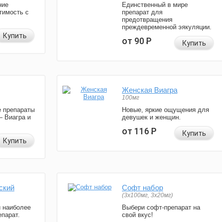
ние
Единственный в мире
тимость с
препарат для
предотвращения
преждевременной эякуляции.
Купить
от 90
Р
Купить
Женская Виагра
100мг
 препараты
Новые, яркие ощущения для
— Виагра и
девушек и женщин.
от 116
Р
Купить
Купить
ский
Софт набор
(3x100мг, 3x20мг)
и наиболее
Выбери софт-препарат на
парат.
свой вкус!