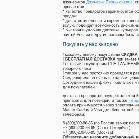
дженериков
Дженерик Пермь сиалис
, 
препаратов
* качество препаратов гарантируется 
продаж
* для стестинельных и скромных клиент
вслух, подойдет возможность анонимны
* быстрая и удобная доставка курьером
почтой России в другие регионы 1м кла
Покупать у нас выгодно
! каждому новому покупателю
СКИДКА
!
БЕСПЛАТНАЯ ДОСТАВКА
при заказе 
! оптовым покупателям СПЕЦИАЛЬНЫЕ 
товарного чека
! так же у нас постоянно проводятся 
Силденафила по очень выгодным ценам
Cотрудники нашей фирмы прилагают ма
для покупателей
доставка препаратов осуществляется б
препараты для потенции, а так же
Не до
оплата принимаются через электронные
Master Card или Visa для бесплатной 
телефонам:
8
(800
)200-86-85
(
по России звонок бесп
+7
(800
)200-86-85
(
Санкт-Петербург)
+7
(800
)200-86-85
(
Москва)
Обязательно назовите добавочный н