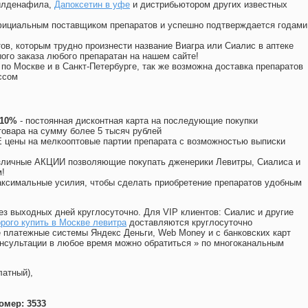
силденафила
,
Дапоксетин в уфе
и дистрибьютором других известных
официальным поставщиком препаратов и успешно подтверждается годами
ов, которым трудно произнести название Виагра или Сиалис в аптеке
ого заказа любого препаратан на нашем сайте!
 по Москве и в Санкт-Петербурге, так же возможна доставка препаратов
ссом
 10%
- постоянная дисконтная карта на последующие покупки
товара на сумму более 5 тысяч рублей
цены на мелкооптовые партии препарата с возможностью выписки
различные АКЦИИ позволяющие покупать дженерики Левитры, Сиалиса и
!
ксимальные усилия, чтобы сделать приобретение препаратов удобным
ез выходных дней круглосуточно. Для VIP клиентов: Сиалис и другие
рого купить в Москве левитра
доставляются круглосуточно
 платежные системы Яндекс Деньги, Web Money и с банковских карт
консультации в любое время можно обратиться
»
по многоканальным
латный),
омер: 3533