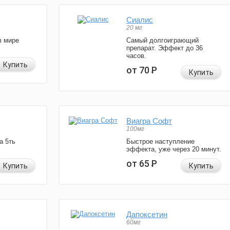
Сиалис
20 мг
в мире
Самый долгоиграющий
препарат. Эффект до 36
часов.
Купить
от 70
Р
Купить
Виагра Софт
100мг
а 5ть
Быстрое наступление
эффекта, уже через 20 минут.
от 65
Р
Купить
Купить
Дапоксетин
60мг