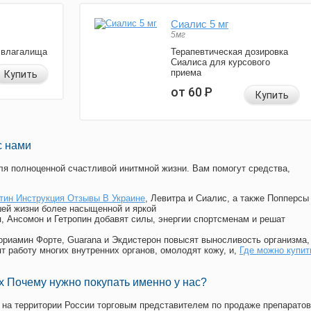
Сиалис 5 мг
5мг
 влагалища
Терапевтическая дозировка
Сиалиса для курсового
приема
Купить
от 60
Р
Купить
с нами
я полноценной счастливой инитмной жизни. Вам помогут средства,
тин Инструкция Отзывы В Украине
, Левитра и Сиалис, а также Попперсы
ей жизни более насыщенной и яркой
п, Ансомон и Гетропин добавят силы, энергии спортсменам и решат
, Мориамин Форте, Guarana и Экдистерон повысят выносливость организма,
т работу многих внутренних органов, омолодят кожу, и,
Где можно купит
 Почему нужно покупать именно у нас?
на территории России торговым представителем по продаже препаратов