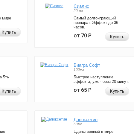
Сиалис
20 мг
в мире
Самый долгоиграющий
препарат. Эффект до 36
часов.
Купить
от 70
Р
Купить
Виагра Софт
100мг
а 5ть
Быстрое наступление
эффекта, уже через 20 минут.
от 65
Р
Купить
Купить
Дапоксетин
60мг
ние
Единственный в мире