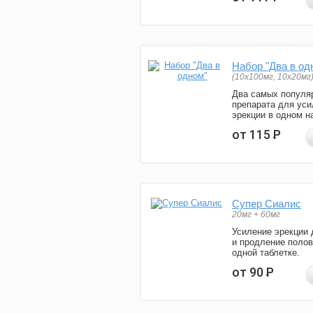
Набор "Два в од
(10x100мг, 10x20мг
Два самых популя
препарата для уси
эрекции в одном н
от 115
Р
Супер Сиалис
20мг + 60мг
Усиление эрекции 
и продление полов
одной таблетке.
от 90
Р