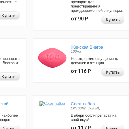
тимость с
препарат для
предотвращения
преждевременной эякуляции.
Купить
от 90
Р
Купить
Женская Виагра
100мг
 препараты
Новые, яркие ощущения для
— Виагра и
девушек и женщин.
от 116
Р
Купить
Купить
ский
Софт набор
(3x100мг, 3x20мг)
и наиболее
Выбери софт-препарат на
парат.
свой вкус!
от 117
Р