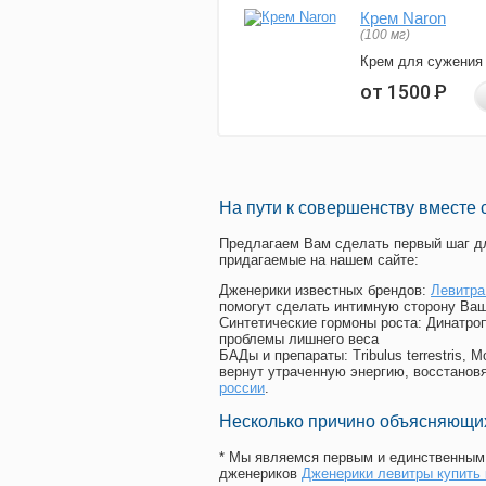
Крем Naron
(100 мг)
Крем для сужения
от 1500
Р
На пути к совершенству вместе 
Предлагаем Вам сделать первый шаг дл
придагаемые на нашем сайте:
Дженерики известных брендов:
Левитра
помогут сделать интимную сторону Ваш
Синтетические гормоны роста
: Динатро
проблемы лишнего веса
БАДы и препараты:
Tribulus terrestris
вернут утраченную энергию, восстановя
россии
.
Несколько причино объясняющих
* Мы являемся первым и единственным 
дженериков
Дженерики левитры купить 