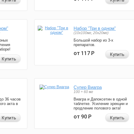
Купить
Купить
ном"
Набор "Три в одном"
)
(10x100мг, 20x20мг)
рных
Большой набор из 3-х
ления
препаратов.
аборе!
от 117
Р
Купить
Купить
Супер Виагра
100 + 60 мг
до 36 часов
Виагра и Дапоксетин в одной
ого акта в
таблетке. Усиление эрекции и
продление полового акта!
от 90
Р
Купить
Купить