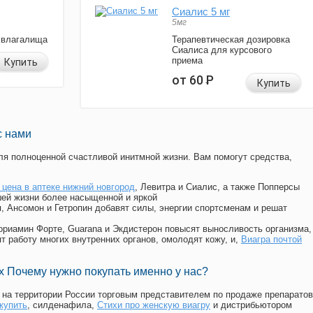
Сиалис 5 мг
5мг
 влагалища
Терапевтическая дозировка
Сиалиса для курсового
приема
Купить
от 60
Р
Купить
с нами
я полноценной счастливой инитмной жизни. Вам помогут средства,
 цена в аптеке нижний новгород
, Левитра и Сиалис, а также Попперсы
ей жизни более насыщенной и яркой
п, Ансомон и Гетропин добавят силы, энергии спортсменам и решат
, Мориамин Форте, Guarana и Экдистерон повысят выносливость организма,
т работу многих внутренних органов, омолодят кожу, и,
Виагра почтой
 Почему нужно покупать именно у нас?
на территории России торговым представителем по продаже препаратов
купить
, силденафила
,
Стихи про женскую виагру
и дистрибьютором