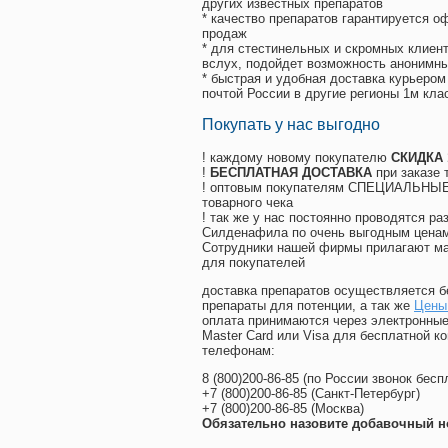
других известных препаратов
* качество препаратов гарантируется 
продаж
* для стестинельных и скромных клиент
вслух, подойдет возможность анонимны
* быстрая и удобная доставка курьером
почтой России в другие регионы 1м кла
Покупать у нас выгодно
! каждому новому покупателю
СКИДКА
!
БЕСПЛАТНАЯ ДОСТАВКА
при заказе 
! оптовым покупателям СПЕЦИАЛЬНЫЕ 
товарного чека
! так же у нас постоянно проводятся 
Силденафила по очень выгодным ценам
Cотрудники нашей фирмы прилагают ма
для покупателей
доставка препаратов осуществляется б
препараты для потенции, а так же
Цены 
оплата принимаются через электронные
Master Card или Visa для бесплатной 
телефонам:
8
(800
)200-86-85
(
по России звонок бесп
+7
(800
)200-86-85
(
Санкт-Петербург)
+7
(800
)200-86-85
(
Москва)
Обязательно назовите добавочный н