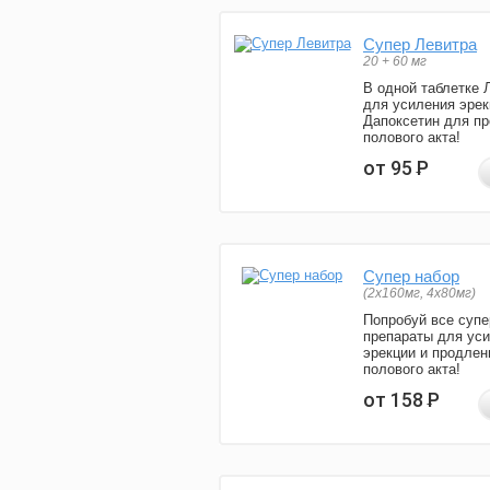
Супер Левитра
20 + 60 мг
В одной таблетке 
для усиления эрек
Дапоксетин для п
полового акта!
от 95
Р
Супер набор
(2х160мг, 4х80мг)
Попробуй все супе
препараты для ус
эрекции и продлен
полового акта!
от 158
Р