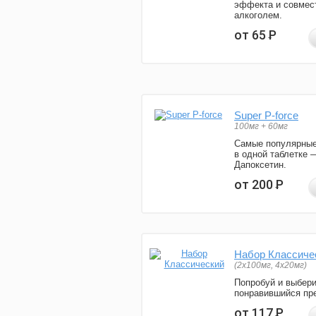
эффекта и совмес
алкоголем.
от 65
Р
Super P-force
100мг + 60мг
Самые популярные
в одной таблетке 
Дапоксетин.
от 200
Р
Набор Классиче
(2x100мг, 4x20мг)
Попробуй и выбер
понравившийся пре
от 117
Р