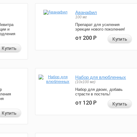
Аванафил
100 мг
Левитра
Препарат для усиления
ции и
эрекции нового поколения!
родления
от 200
Р
Купить
Купить
Набор для влюбленных
(10х100 мг)
р
Набор для двоих, добавь
иления
страсти в постель!
ия
от 120
Р
Купить
Купить