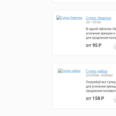
Супер Левитра
20 + 60 мг
В одной таблетке Л
усиления эрекции и
для продления поло
от 95
Р
Супер набор
(2х160мг, 4х80мг)
Попробуй все супер
для усиления эрекц
продления полового
от 158
Р