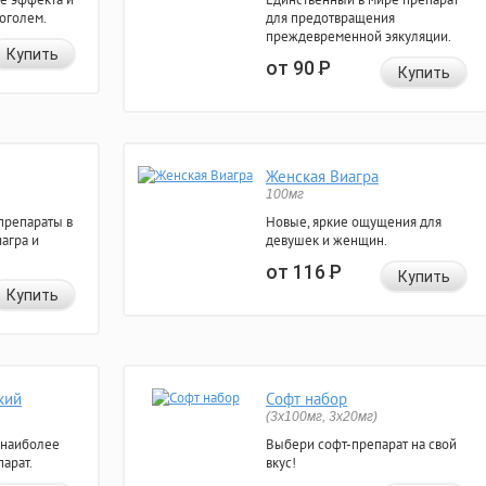
коголем.
для предотвращения
преждевременной эякуляции.
Купить
от 90
Р
Купить
Женская Виагра
100мг
препараты в
Новые, яркие ощущения для
агра и
девушек и женщин.
от 116
Р
Купить
Купить
кий
Софт набор
(3x100мг, 3x20мг)
 наиболее
Выбери софт-препарат на свой
арат.
вкус!