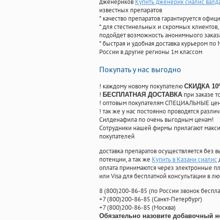
дженериков
Купить дженерик сиалис валд
известных препаратов
* качество препаратов гарантируется офи
* для стестинельных и скромных клиентов,
подойдет возможность анонимныого заказа
* быстрая и удобная доставка курьером по 
России в другие регионы 1м классом
Покупать у нас выгодно
! каждому новому покупателю
СКИДКА 1
!
при заказе т
БЕСПЛАТНАЯ ДОСТАВКА
! оптовым покупателям СПЕЦИАЛЬНЫЕ цены
! так же у нас постоянно проводятся раз
Силденафила по очень выгодным ценам!
Cотрудники нашей фирмы прилагают макси
покупателей
доставка препаратов осуществляется без в
потенции, а так же
Купить в Казани сиалис
оплата принимаются через электронные пл
или Visa для бесплатной консультации в л
8
(800
)200-86-85
(
по России звонок беспла
+7
(800
)200-86-85
(
Санкт-Петербург)
+7
(800
)200-86-85
(
Москва)
Обязательно назовите добавочный н