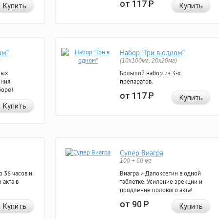
от 117
Р
Купить
Купить
ом"
Набор "Три в одном"
)
(10x100мг, 20x20мг)
ных
Большой набор из 3-х
ения
препаратов.
боре!
от 117
Р
Купить
Купить
Супер Виагра
100 + 60 мг
 36 часов и
Виагра и Дапоксетин в одной
 акта в
таблетке. Усиление эрекции и
продление полового акта!
от 90
Р
Купить
Купить