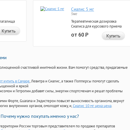
Сиалис 5 мг
5мг
лагалища
Терапевтическая дозировка
Сиалиса для курсового приема
Купить
от 60
Р
Купить
нами
олноценной счастливой инитмной жизни. Вам помогут средства, придагаемые
т купить в Самаре
, Левитра и Сиалис, а также Попперсы помогут сделать
сыщенной и яркой
Ансомон и Гетропин добавят силы, энергии спортсменам и решат проблемы
ориамин Форте, Guarana и Экдистерон повысят выносливость организма, вернут
огих внутренних органов, омолодят кожу, и,
Сиалис 10 мг цена цена
.
Почему нужно покупать именно у нас?
территории России торговым представителем по продаже препаратов