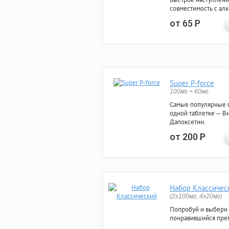
совместимость с ал
от 65
Р
Super P-force
100мг + 60мг
Самые популярные 
одной таблетке — Ви
Дапоксетин.
от 200
Р
Набор Классичес
(2x100мг, 4x20мг)
Попробуй и выбери
понравившийся преп