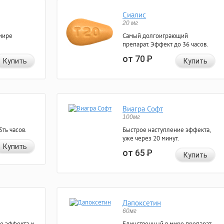
Сиалис
20 мг
мире
Самый долгоиграющий
препарат. Эффект до 36 часов.
от 70
Р
Купить
Купить
Виагра Софт
100мг
ть часов.
Быстрое наступление эффекта,
уже через 20 минут.
Купить
от 65
Р
Купить
Дапоксетин
60мг
е эффекта и
Единственный в мире препарат