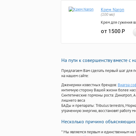
Крем Naron
(100 мг)
Крем для сужения в
от 1500
Р
На пути к совершенству вместе с 
Предлагаем Вам сделать первый шаг для п
на нашем сайте:
Дженерики известных брендов:
Виагра соф
интимную сторону Вашей жизни более на
Синтетические гормоны роста
: Динатроп, 
лишнего веса
БАДы и препараты:
Tribulus terrestris, М
утраченную энергию, восстановят работу мн
Несколько причино объясняющих 
* Мы являемся первым и единственным на 