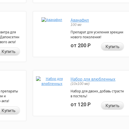
Аванафил
100 мг
евитра для
Препарат для усиления эрекции
 Дапоксетин
нового поколения!
вого акта!
от 200
Р
Купить
Купить
Набор для влюбленных
(10х100 мг)
 препараты
Набор для двоих, добавь страсти
ии и
в постель!
 акта!
от 120
Р
Купить
Купить