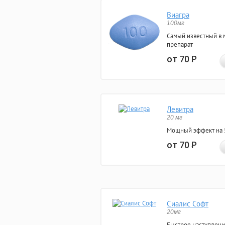
Виагра
100мг
Самый известный в 
препарат
от 70
Р
Левитра
20 мг
Мощный эффект на 5
от 70
Р
Сиалис Софт
20мг
Быстрое наступлени