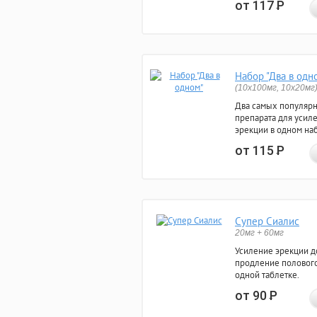
от 117
Р
Набор "Два в одн
(10x100мг, 10x20мг
Два самых популяр
препарата для усил
эрекции в одном на
от 115
Р
Супер Сиалис
20мг + 60мг
Усиление эрекции до
продление полового
одной таблетке.
от 90
Р