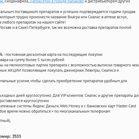
ай
, силденафила
,
Дапоксетин в городе балаково
и дистрибьютором других
циальным поставщиком препаратов и успешно подтверждается годами продаж
 которым трудно произнести название Виагра или Сиалис в аптеке вслух,
 любого препаратан на нашем сайте!
Москве и в Санкт-Петербурге, так же возможна доставка препаратов почтой
- постоянная дисконтная карта на последующие покупки
0%
овара на сумму более 5 тысяч рублей
 на мелкооптовые партии препарата с возможностью выписки товарного чек
личные АКЦИИ позволяющие покупать дженерики Левитры, Сиалиса и
мальные усилия, чтобы сделать приобретение препаратов удобным для
ыходных дней круглосуточно. Для VIP клиентов: Сиалис и другие препараты дл
доставляются круглосуточно
атежные системы Яндекс Деньги, Web Money и с банковских карт Master Card
юбое время можно обратиться
»
по многоканальным телефонам:
тный),
омер: 3533