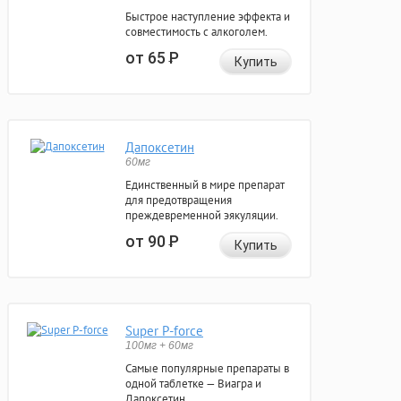
Быстрое наступление эффекта и
совместимость с алкоголем.
от 65
Р
Купить
Дапоксетин
60мг
Единственный в мире препарат
для предотвращения
преждевременной эякуляции.
от 90
Р
Купить
Super P-force
100мг + 60мг
Самые популярные препараты в
одной таблетке — Виагра и
Дапоксетин.