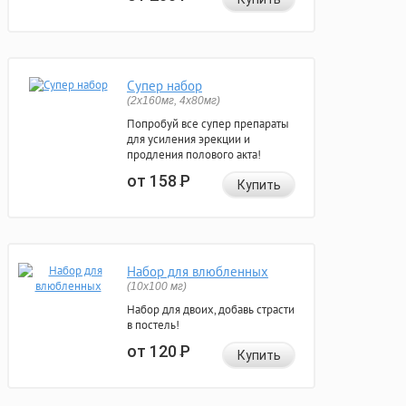
Супер набор
(2х160мг, 4х80мг)
Попробуй все супер препараты
для усиления эрекции и
продления полового акта!
от 158
Р
Купить
Набор для влюбленных
(10х100 мг)
Набор для двоих, добавь страсти
в постель!
от 120
Р
Купить