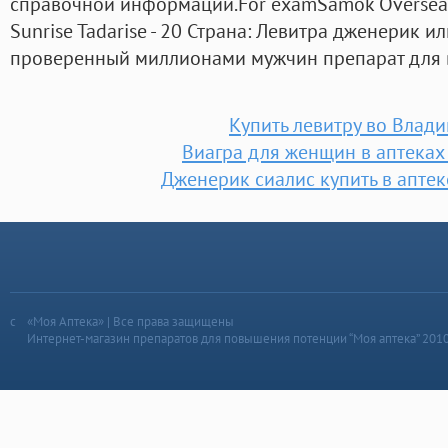
справочной информации.For examSamok Overseas 
Sunrise Tadarise - 20 Страна: Левитра дженерик и
проверенный миллионами мужчин препарат для 
Купить левитру во Влад
Виагра для женщин в аптека
Дженерик сиалис купить в аптек
«Моя Аптека» | Все права защищены
Интернет-магазин препаратов для повышения потенции “Моя аптека” 201