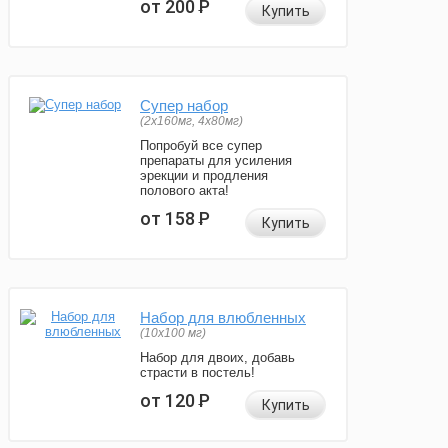
от 200
Р
Купить
Супер набор
(2х160мг, 4х80мг)
Попробуй все супер
препараты для усиления
эрекции и продления
полового акта!
от 158
Р
Купить
Набор для влюбленных
(10х100 мг)
Набор для двоих, добавь
страсти в постель!
от 120
Р
Купить