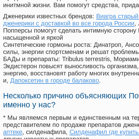
инитмной жизни. Вам помогут средства, прид
Дженерики известных брендов:
Виагра старый
дженерики с доставкой во все города России
,
Попперсы помогут сделать интимную сторону
насыщенной и яркой
Синтетические гормоны роста
: Динатроп, Анс
силы, энергии спортсменам и решат проблем
БАДы и препараты:
Tribulus terrestris, Мориа
Экдистерон повысят выносливость организма,
энергию, восстановят работу многих внутренн
и,
Дапоксетин в городе балаково
.
Несколько причино объясняющих По
именно у нас?
* Мы являемся первым и единственным на те
представителем по продаже препаратов дже
аптеке
, силденафила
,
Силденафил где купит