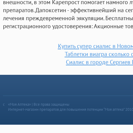
внешности, в этом Карепрост помогает намного 
препаратов. Дапоксетин - эффективнейший на се
лечения преждевременной эякуляции. Бесплатны
регистрационного удостоверения: Акционные то
Купить супер сиалис в Ново
Таблетки виагра сколько с
Сиалис в городе Сергиев
«Моя Аптека» | Все права защищены
Интернет-магазин препаратов для повышения потенции “Моя аптека” 201