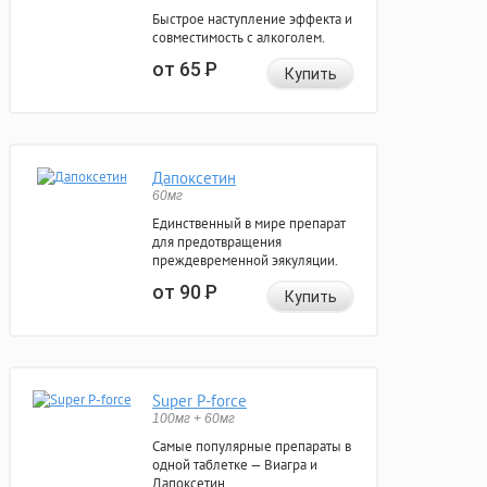
Быстрое наступление эффекта и
совместимость с алкоголем.
от 65
Р
Купить
Дапоксетин
60мг
Единственный в мире препарат
для предотвращения
преждевременной эякуляции.
от 90
Р
Купить
Super P-force
100мг + 60мг
Самые популярные препараты в
одной таблетке — Виагра и
Дапоксетин.