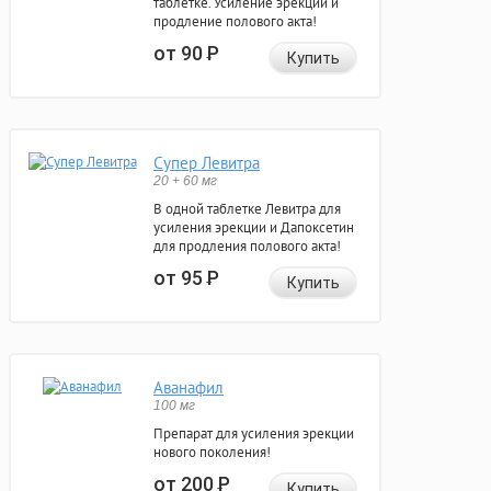
таблетке. Усиление эрекции и
продление полового акта!
от 90
Р
Купить
Супер Левитра
20 + 60 мг
В одной таблетке Левитра для
усиления эрекции и Дапоксетин
для продления полового акта!
от 95
Р
Купить
Аванафил
100 мг
Препарат для усиления эрекции
нового поколения!
от 200
Р
Купить