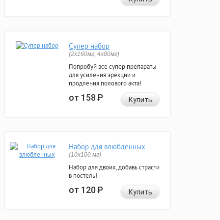
Супер набор
(2х160мг, 4х80мг)
Попробуй все супер препараты
для усиления эрекции и
продления полового акта!
от 158
Р
Купить
Набор для влюбленных
(10х100 мг)
Набор для двоих, добавь страсти
в постель!
от 120
Р
Купить