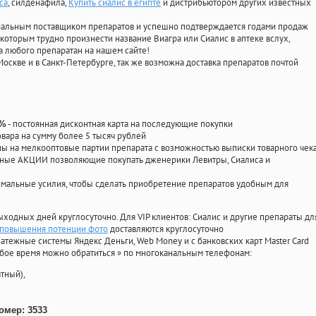
са
, силденафила
,
Купить сиалис в египте
и дистрибьютором других известных
циальным поставщиком препаратов и успешно подтверждается годами продаж
 которым трудно произнести название Виагра или Сиалис в аптеке вслух,
 любого препаратан на нашем сайте!
Москве и в Санкт-Петербурге, так же возможна доставка препаратов почтой
- постоянная дисконтная карта на последующие покупки
0%
овара на сумму более 5 тысяч рублей
 на мелкооптовые партии препарата с возможностью выписки товарного чек
личные АКЦИИ позволяющие покупать дженерики Левитры, Сиалиса и
мальные усилия, чтобы сделать приобретение препаратов удобным для
ыходных дней круглосуточно. Для VIP клиентов: Сиалис и другие препараты дл
я повышения потенции фото
доставляются круглосуточно
атежные системы Яндекс Деньги, Web Money и с банковских карт Master Card
юбое время можно обратиться
»
по многоканальным телефонам:
тный),
омер: 3533