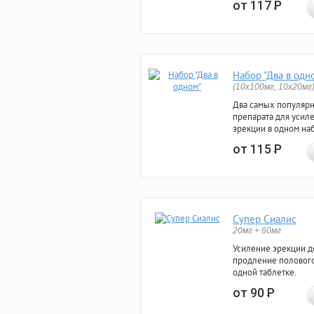
от 117
Р
Набор "Два в одн
(10x100мг, 10x20мг
Два самых популяр
препарата для усил
эрекции в одном на
от 115
Р
Супер Сиалис
20мг + 60мг
Усиление эрекции до
продление полового
одной таблетке.
от 90
Р