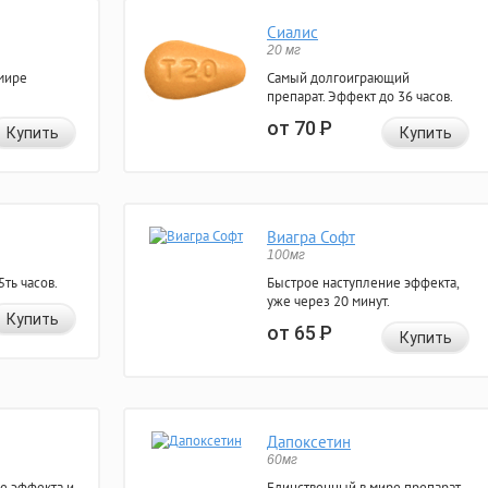
Сиалис
20 мг
мире
Самый долгоиграющий
препарат. Эффект до 36 часов.
от 70
Р
Купить
Купить
Виагра Софт
100мг
ть часов.
Быстрое наступление эффекта,
уже через 20 минут.
Купить
от 65
Р
Купить
Дапоксетин
60мг
е эффекта и
Единственный в мире препарат