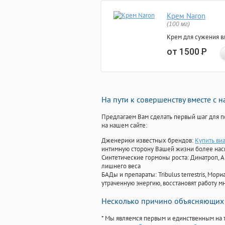
Крем Naron
(100 мг)
Крем для сужения в
от 1500
Р
На пути к совершенству вместе с 
Предлагаем Вам сделать первый шаг для п
на нашем сайте:
Дженерики известных брендов:
Купить виа
интимную сторону Вашей жизни более на
Синтетические гормоны роста
: Динатроп, 
лишнего веса
БАДы и препараты:
Tribulus terrestris, М
утраченную энергию, восстановят работу мн
Несколько причино объясняющих 
* Мы являемся первым и единственным на 