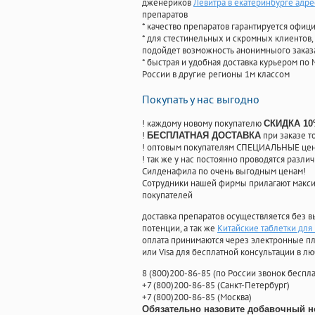
дженериков
Левитра в екатеринбурге адре
препаратов
* качество препаратов гарантируется офи
* для стестинельных и скромных клиентов,
подойдет возможность анонимныого заказа
* быстрая и удобная доставка курьером по 
России в другие регионы 1м классом
Покупать у нас выгодно
! каждому новому покупателю
СКИДКА 1
!
при заказе т
БЕСПЛАТНАЯ ДОСТАВКА
! оптовым покупателям СПЕЦИАЛЬНЫЕ цены
! так же у нас постоянно проводятся раз
Силденафила по очень выгодным ценам!
Cотрудники нашей фирмы прилагают макси
покупателей
доставка препаратов осуществляется без в
потенции, а так же
Китайские таблетки дл
оплата принимаются через электронные пл
или Visa для бесплатной консультации в л
8
(800
)200-86-85
(
по России звонок беспла
+7
(800
)200-86-85
(
Санкт-Петербург)
+7
(800
)200-86-85
(
Москва)
Обязательно назовите добавочный н