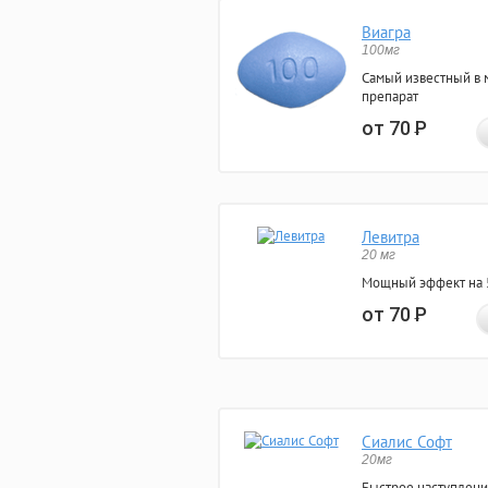
Виагра
100мг
Самый известный в 
препарат
от 70
Р
Левитра
20 мг
Мощный эффект на 5
от 70
Р
Сиалис Софт
20мг
Быстрое наступлени