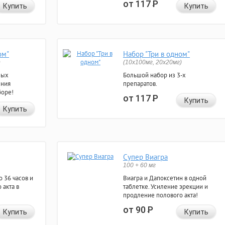
от 117
Р
Купить
Купить
ом"
Набор "Три в одном"
)
(10x100мг, 20x20мг)
ных
Большой набор из 3-х
ения
препаратов.
боре!
от 117
Р
Купить
Купить
Супер Виагра
100 + 60 мг
 36 часов и
Виагра и Дапоксетин в одной
 акта в
таблетке. Усиление эрекции и
продление полового акта!
от 90
Р
Купить
Купить