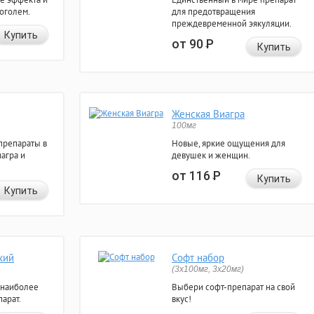
коголем.
для предотвращения
преждевременной эякуляции.
Купить
от 90
Р
Купить
Женская Виагра
100мг
препараты в
Новые, яркие ощущения для
агра и
девушек и женщин.
от 116
Р
Купить
Купить
кий
Софт набор
(3x100мг, 3x20мг)
 наиболее
Выбери софт-препарат на свой
арат.
вкус!