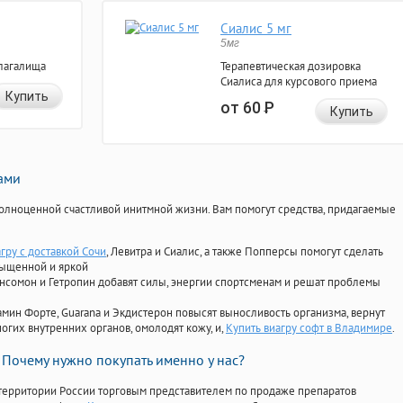
Сиалис 5 мг
5мг
лагалища
Терапевтическая дозировка
Сиалиса для курсового приема
Купить
от 60
Р
Купить
нами
олноценной счастливой инитмной жизни. Вам помогут средства, придагаемые
гру с доставкой Сочи
, Левитра и Сиалис, а также Попперсы помогут сделать
сыщенной и яркой
Ансомон и Гетропин добавят силы, энергии спортсменам и решат проблемы
ориамин Форте, Guarana и Экдистерон повысят выносливость организма, вернут
огих внутренних органов, омолодят кожу, и,
Купить виагру софт в Владимире
.
Почему нужно покупать именно у нас?
территории России торговым представителем по продаже препаратов