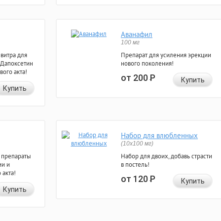
Аванафил
100 мг
евитра для
Препарат для усиления эрекции
 Дапоксетин
нового поколения!
вого акта!
от 200
Р
Купить
Купить
Набор для влюбленных
(10х100 мг)
 препараты
Набор для двоих, добавь страсти
ии и
в постель!
 акта!
от 120
Р
Купить
Купить