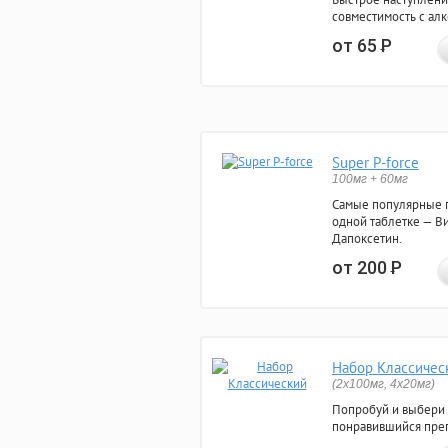
совместимость с ал
от 65
Р
Super P-force
100мг + 60мг
Самые популярные 
одной таблетке — Ви
Дапоксетин.
от 200
Р
Набор Классичес
(2x100мг, 4x20мг)
Попробуй и выбери
понравившийся преп