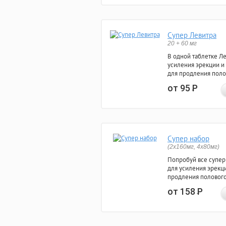
Супер Левитра
20 + 60 мг
В одной таблетке Л
усиления эрекции и
для продления поло
от 95
Р
Супер набор
(2х160мг, 4х80мг)
Попробуй все супер
для усиления эрекц
продления полового
от 158
Р