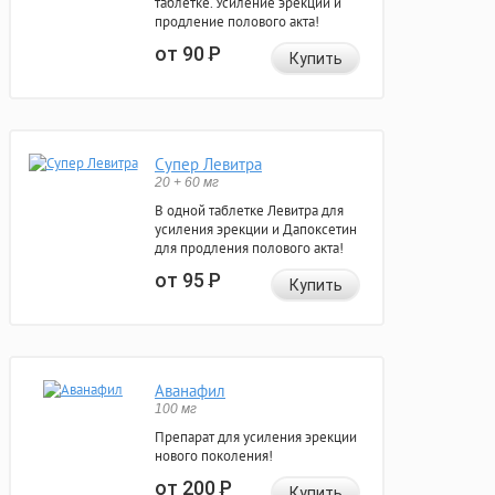
таблетке. Усиление эрекции и
продление полового акта!
от 90
Р
Купить
Супер Левитра
20 + 60 мг
В одной таблетке Левитра для
усиления эрекции и Дапоксетин
для продления полового акта!
от 95
Р
Купить
Аванафил
100 мг
Препарат для усиления эрекции
нового поколения!
от 200
Р
Купить