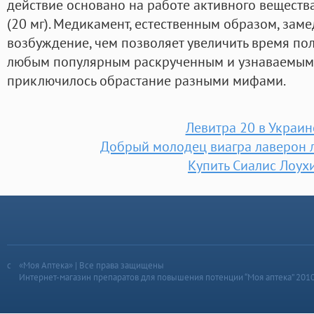
действие основано на работе активного веществ
(20 мг). Медикамент, естественным образом, зам
возбуждение, чем позволяет увеличить время поло
любым популярным раскрученным и узнаваемым с
приключилось обрастание разными мифами.
Левитра 20 в Украин
Добрый молодец виагра лаверон 
Купить Сиалис Лоух
«Моя Аптека» | Все права защищены
Интернет-магазин препаратов для повышения потенции “Моя аптека” 201