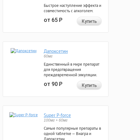
Быстрое наступление эффекта и
совместимость с алкоголем.
от 65
Р
Купить
Дапоксетин
60мг
Единственный в мире препарат
для предотвращения
преждевременной эякуляции.
от 90
Р
Купить
Super P-force
100мг + 60мг
Самые популярные препараты в
одной таблетке — Виагра и
Дапоксетин.