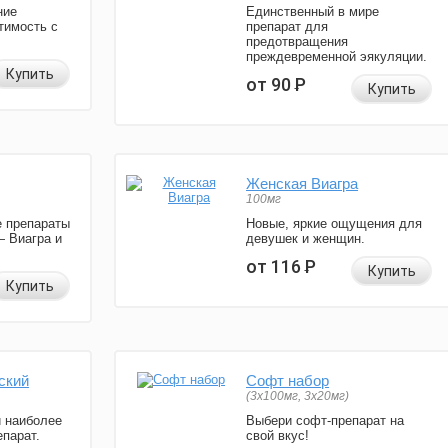
ние
Единственный в мире
тимость с
препарат для
предотвращения
преждевременной эякуляции.
Купить
от 90
Р
Купить
Женская Виагра
100мг
 препараты
Новые, яркие ощущения для
— Виагра и
девушек и женщин.
от 116
Р
Купить
Купить
ский
Софт набор
(3x100мг, 3x20мг)
и наиболее
Выбери софт-препарат на
парат.
свой вкус!