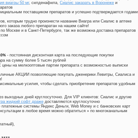
я виагры 50 мг
, силденафила
,
Сиалис заказать в Воронеже
и
аратов
официальным поставщиком препаратов и успешно подтверждается годами
ов, которым трудно произнести название Виагра или Сиалис в аптеке
ого заказа любого препаратан на нашем сайте!
 по Москве и в Санкт-Петербурге, так же возможна доставка препаратов
ссом
10%
- постоянная дисконтная карта на последующие покупки
ара на сумму более 5 тысяч рублей
цены на мелкооптовые партии препарата с возможностью выписки
различные АКЦИИ позволяющие покупать дженерики Левитры, Сиалиса и
!
ксимальные усилия, чтобы сделать приобретение препаратов удобным
ез выходных дней круглосуточно. Для VIP клиентов: Сиалис и другие
тра жидкий софт драже
доставляются круглосуточно
 платежные системы Яндекс Деньги, Web Money и с банковских карт
консультации в любое время можно обратиться
»
по многоканальным
латный),