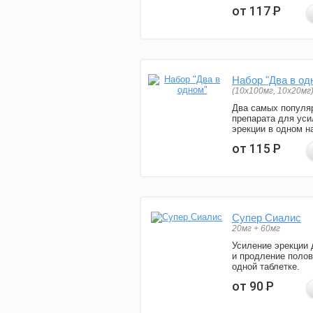
от 117
Р
Набор "Два в од
(10x100мг, 10x20мг
Два самых популя
препарата для уси
эрекции в одном н
от 115
Р
Супер Сиалис
20мг + 60мг
Усиление эрекции 
и продление полов
одной таблетке.
от 90
Р