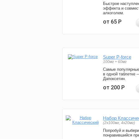
Быстрое наступле
эффекта и совмес
алкоголем.
от 65
Р
Super P-force
100мг + 60мг
Самые популярные
в одной таблетке 
Дапоксетин.
от 200
Р
Набор Классиче
(2x100мг, 4x20мг)
Попробуй и выбер
понравившийся пре