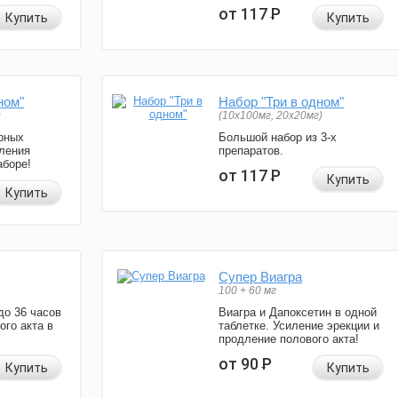
от 117
Р
Купить
Купить
ном"
Набор "Три в одном"
)
(10x100мг, 20x20мг)
рных
Большой набор из 3-х
ления
препаратов.
аборе!
от 117
Р
Купить
Купить
Супер Виагра
100 + 60 мг
до 36 часов
Виагра и Дапоксетин в одной
ого акта в
таблетке. Усиление эрекции и
продление полового акта!
от 90
Р
Купить
Купить