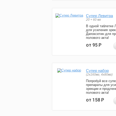
Супер Левитра
20 + 60 мг
В одной таблетке 
для усиления эрек
Дапоксетин для п
полового акта!
от 95
Р
Супер набор
(2х160мг, 4х80мг)
Попробуй все супе
препараты для ус
эрекции и продлен
полового акта!
от 158
Р