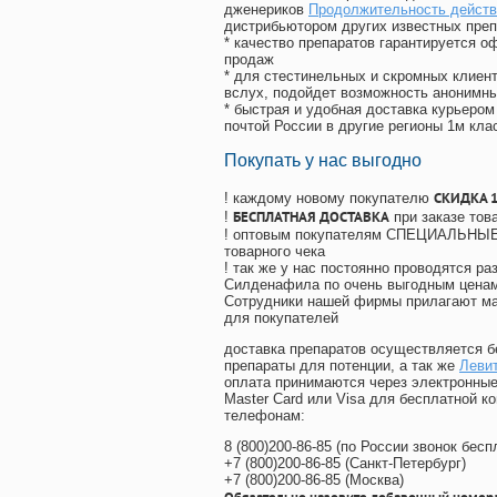
дженериков
Продолжительность действи
дистрибьютором других известных преп
* качество препаратов гарантируется 
продаж
* для стестинельных и скромных клиент
вслух, подойдет возможность анонимны
* быстрая и удобная доставка курьером
почтой России в другие регионы 1м кла
Покупать у нас выгодно
СКИДКА 
! каждому новому покупателю
БЕСПЛАТНАЯ ДОСТАВКА
!
при заказе тов
! оптовым покупателям СПЕЦИАЛЬНЫЕ 
товарного чека
! так же у нас постоянно проводятся 
Силденафила по очень выгодным ценам
Cотрудники нашей фирмы прилагают ма
для покупателей
доставка препаратов осуществляется б
препараты для потенции, а так же
Леви
оплата принимаются через электронные
Master Card или Visa для бесплатной 
телефонам:
8
(800
)200-86-85
(
по России звонок бесп
+7
(800
)200-86-85
(
Санкт-Петербург)
+7
(800
)200-86-85
(
Москва)