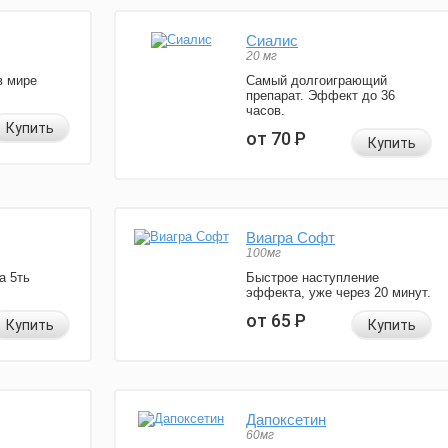
Сиалис
20 мг
в мире
Самый долгоиграющий
препарат. Эффект до 36
часов.
Купить
от 70
Р
Купить
Виагра Софт
100мг
а 5ть
Быстрое наступление
эффекта, уже через 20 минут.
от 65
Р
Купить
Купить
Дапоксетин
60мг