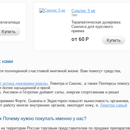
Сиалис 5 мг
5мг
 влагалища
Терапевтическая дозировка
Сиалиса для курсового
приема
Купить
от 60
Р
Купить
с нами
я полноценной счастливой инитмной жизни. Вам помогут средства,
т аптека дженерики виагры
, Левитра и Сиалис, а также Попперсы помогу
и более насыщенной и яркой
п, Ансомон и Гетропин добавят силы, энергии спортсменам и решат
, Мориамин Форте, Guarana и Экдистерон повысят выносливость организма,
т работу многих внутренних органов, омолодят кожу, и,
Левитра самый
 Почему нужно покупать именно у нас?
на территории России торговым представителем по продаже препаратов