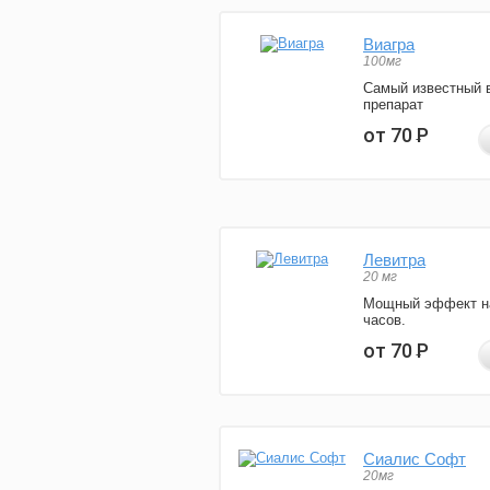
Виагра
100мг
Самый известный 
препарат
от 70
Р
Левитра
20 мг
Мощный эффект н
часов.
от 70
Р
Сиалис Софт
20мг