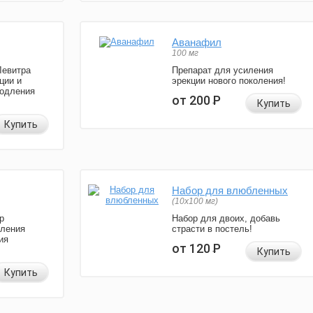
Аванафил
100 мг
Левитра
Препарат для усиления
ции и
эрекции нового поколения!
родления
от 200
Р
Купить
Купить
Набор для влюбленных
(10х100 мг)
р
Набор для двоих, добавь
иления
страсти в постель!
ия
от 120
Р
Купить
Купить