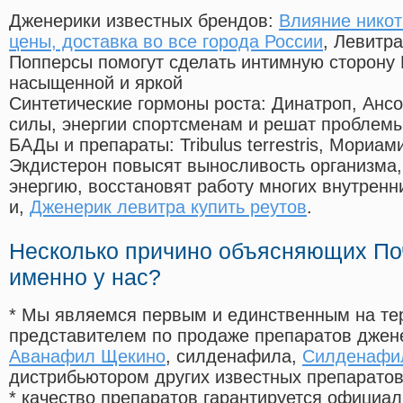
Дженерики известных брендов:
Влияние никот
цены, доставка во все города России
, Левитра
Попперсы помогут сделать интимную сторону
насыщенной и яркой
Синтетические гормоны роста
: Динатроп, Анс
силы, энергии спортсменам и решат проблем
БАДы и препараты:
Tribulus terrestris, Мориа
Экдистерон повысят выносливость организма,
энергию, восстановят работу многих внутренн
и,
Дженерик левитра купить реутов
.
Несколько причино объясняющих По
именно у нас?
* Мы являемся первым и единственным на те
представителем по продаже препаратов дже
Аванафил Щекино
, силденафила
,
Силденафил
дистрибьютором других известных препарато
* качество препаратов гарантируется офици