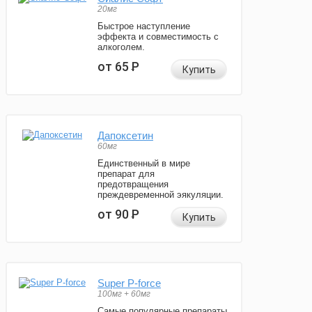
20мг
Быстрое наступление
эффекта и совместимость с
алкоголем.
от 65
Р
Купить
Дапоксетин
60мг
Единственный в мире
препарат для
предотвращения
преждевременной эякуляции.
от 90
Р
Купить
Super P-force
100мг + 60мг
Самые популярные препараты