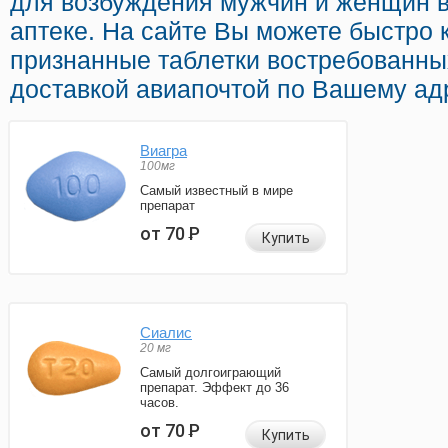
для возбуждения мужчин и женщин в
аптеке. На сайте Вы можете быстро к
признанные таблетки востребованны
доставкой авиапочтой по Вашему ад
Виагра
100мг
Самый известный в мире
препарат
от 70
Р
Купить
Сиалис
20 мг
Самый долгоиграющий
препарат. Эффект до 36
часов.
от 70
Р
Купить