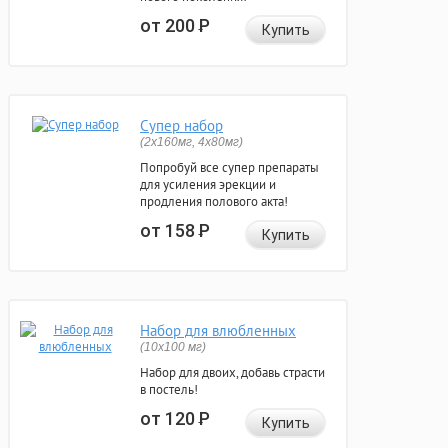
от 200
Р
Купить
Супер набор
(2х160мг, 4х80мг)
Попробуй все супер препараты
для усиления эрекции и
продления полового акта!
от 158
Р
Купить
Набор для влюбленных
(10х100 мг)
Набор для двоих, добавь страсти
в постель!
от 120
Р
Купить