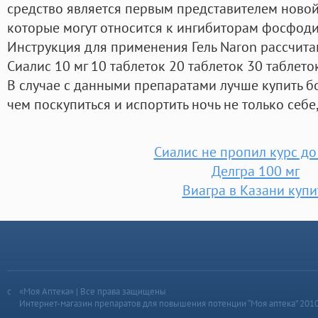
средство является первым представителем новой
которые могут относится к ингибиторам фосфодиэ
Инструкция для применения Гель Naron рассчита
Сиалис 10 мг 10 таблеток 20 таблеток 30 таблеток
В случае с данными препаратами лучше купить б
чем поскупиться и испортить ночь не только себе,
Сиалис не пропил курс до
Делгра 100 мг
Виагра в Казани купи
«Моя Аптека» | Все права защищены
Интернет-магазин препаратов для повышения потенции “Моя аптека” 201