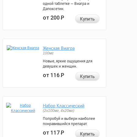
одной таблетке — Виагра и
Дапоксетин.
от 200
Р
Купить
Женская Виагра
100мг
Новые, яркие ощущения для
девушек и женщин.
от 116
Р
Купить
Набор Классический
(2x100мг, 4x20мг)
Попробуй и выбери наиболее
понравившийся препарат.
от 117
Р
Купить