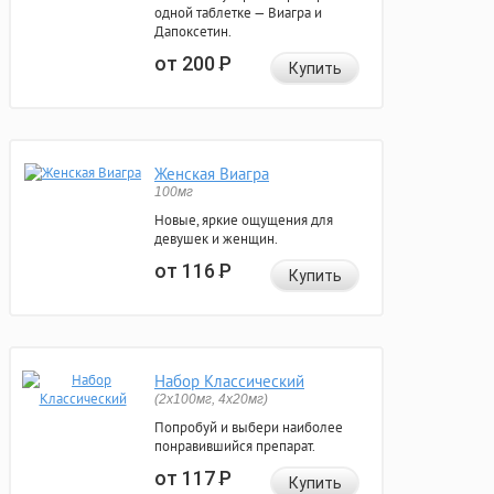
одной таблетке — Виагра и
Дапоксетин.
от 200
Р
Купить
Женская Виагра
100мг
Новые, яркие ощущения для
девушек и женщин.
от 116
Р
Купить
Набор Классический
(2x100мг, 4x20мг)
Попробуй и выбери наиболее
понравившийся препарат.
от 117
Р
Купить