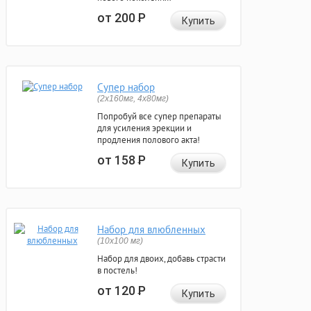
от 200
Р
Купить
Супер набор
(2х160мг, 4х80мг)
Попробуй все супер препараты
для усиления эрекции и
продления полового акта!
от 158
Р
Купить
Набор для влюбленных
(10х100 мг)
Набор для двоих, добавь страсти
в постель!
от 120
Р
Купить