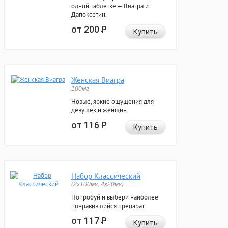
одной таблетке — Виагра и
Дапоксетин.
от 200
Р
Купить
Женская Виагра
100мг
Новые, яркие ощущения для
девушек и женщин.
от 116
Р
Купить
Набор Классический
(2x100мг, 4x20мг)
Попробуй и выбери наиболее
понравившийся препарат.
от 117
Р
Купить