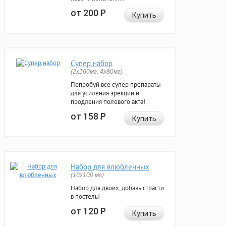
от 200
Р
Купить
Супер набор
(2х160мг, 4х80мг)
Попробуй все супер препараты
для усиления эрекции и
продления полового акта!
от 158
Р
Купить
Набор для влюбленных
(10х100 мг)
Набор для двоих, добавь страсти
в постель!
от 120
Р
Купить