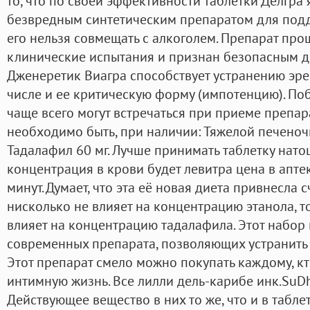
то, что по своей эффективности таблетки Делгра
безвредным синтетическим препаратом для подд
его нельзя совмещать с алкоголем. Препарат про
клинические испытания и признан безопасным д
Дженеретик Виагра способствует устранению эре
числе и ее критическую форму (импотенцию). По
чаще всего могут встречаться при приеме препар
необходимо быть, при наличии: Тяжелой печеноч
Тадалафил 60 мг. Лучше принимать таблетку нато
концентрация в крови будет левитра цена в апте
минут. Думает, что эта её новая диета привнесла 
нисколько не влияет на концентрацию этанола, то
влияет на концентрацию тадалафила. Этот набор 
современных препарата, позволяющих устранить
Этот препарат смело можно покупать каждому, кт
интимную жизнь. Все лилли дель-карибе инк.SuDha
Действующее вещество в них то же, что и в табле