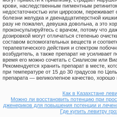
крови, наследственным пигментным ретинитом
недостаточностью или циррозом, переживает 
болезни желудка и двенадцатиперстной кишки
разу не пожалел, девушка довольна, а это х
проконсультируйтесь с врачом, потому что да
дозировкой могут отличаться степенью очист
составом вспомогательных веществ и соотве
терапевтического действия и спектром побоч
возбудитель, а также препарат не усиливает п
время его можно сочетать с Сиалисом или Ви
Рекомендуется хранить препарат в месте, кот
при температуре от 15 до 30 градусов по Цель
препарата — великолепное качество, хорошо 
Как в Казахстане лев
Можно ли восстановить потенцию при про
дженериков для повышения потенции и лечен
Где купить левитру гр