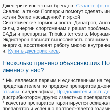
Дженерики известных брендов:
Сеалекс форт
Сиалис, а также Попперсы помогут сделать и
жизни более насыщенной и яркой
Синтетические гормоны роста
: Динатроп, Анс
силы, энергии спортсменам и решат проблем
БАДы и препараты:
Tribulus terrestris, Мориа
Экдистерон повысят выносливость организма,
энергию, восстановят работу многих внутренн
и,
Купить дженерик киев
.
Несколько причино объясняющих По
именно у нас?
* Мы являемся первым и единственным на те
представителем по продаже препаратов дже
отзывы
, силденафила
,
Продолжительность де
дистрибьютором других известных препарато
* качество препаратов гарантируется офици
препаратов и успешно подтверждается годам