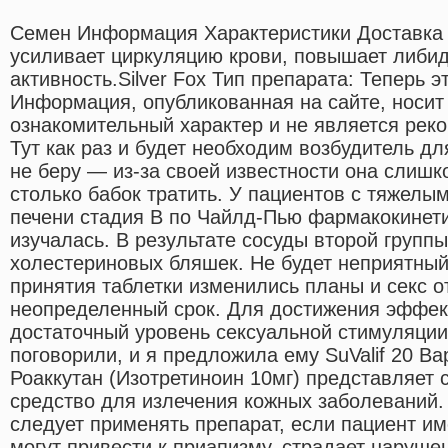
Семен Информация Характеристики Доставка
усиливает циркуляцию крови, повышает либид
активность.Silver Fox Тип препарата: Теперь э
Информация, опубликованная на сайте, носит
ознакомительный характер и не является рек
Тут как раз и будет необходим возбудитель д
не беру — из-за своей известности она слишко
столько бабок тратить. У пациентов с тяжел
печени стадия В по Чайлд-Пью фармакокинет
изучалась. В результате сосуды второй групп
холестериновых бляшек. Не будет неприятный
принятия таблетки изменились планы и секс о
неопределенный срок. Для достижения эффек
достаточный уровень сексуальной стимуляции
поговорили, и я предложила ему SuValif 20 В
Роаккутан (Изотретиноин 10мг) представляет
средство для излечения кожных заболеваний.
следует применять препарат, если пациент им
могут привести к приапизму, страдает наруш