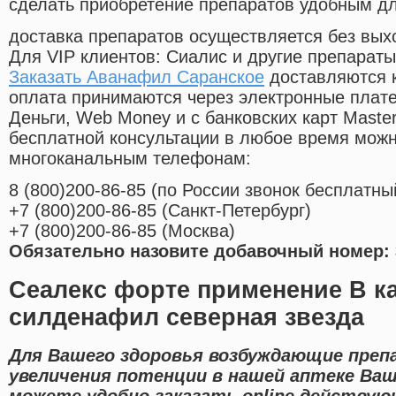
сделать приобретение препаратов удобным д
доставка препаратов осуществляется без вых
Для VIP клиентов: Сиалис и другие препараты
Заказать Аванафил Саранское
доставляются к
оплата принимаются через электронные плат
Деньги, Web Money и с банковских карт Master
бесплатной консультации в любое время мож
многоканальным телефонам:
8
(800
)200-86-85
(
по России звонок бесплатны
+7
(800
)200-86-85
(
Санкт-Петербург)
+7
(800
)200-86-85
(
Москва)
Обязательно назовите добавочный номер: 
Сеалекс форте применение В ка
силденафил северная звезда
Для Вашего здоровья возбуждающие преп
увеличения потенции в нашей аптеке Ваш
можете удобно заказать online действу