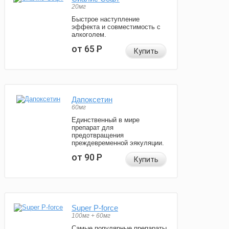
20мг
Быстрое наступление
эффекта и совместимость с
алкоголем.
от 65
Р
Купить
Дапоксетин
60мг
Единственный в мире
препарат для
предотвращения
преждевременной эякуляции.
от 90
Р
Купить
Super P-force
100мг + 60мг
Самые популярные препараты