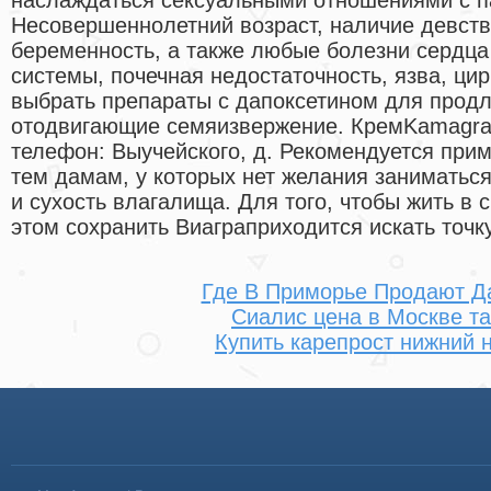
Несовершеннолетний возраст, наличие девст
беременность, а также любые болезни сердца
системы, почечная недостаточность, язва, цир
выбрать препараты с дапоксетином для продл
отодвигающие семяизвержение. КремKamagra O
телефон: Выучейского, д. Рекомендуется при
тем дамам, у которых нет желания заниматьс
и сухость влагалища. Для того, чтобы жить в 
этом сохранить Виаграприходится искать точк
Где В Приморье Продают Д
Сиалис цена в Москве та
Купить карепрост нижний 