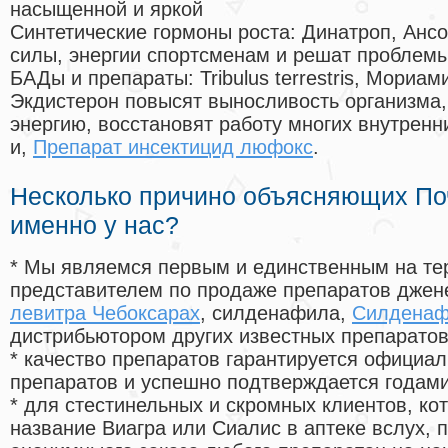
насыщенной и яркой
Синтетические гормоны роста
: Динатроп, Анс
силы, энергии спортсменам и решат проблем
БАДы и препараты:
Tribulus terrestris, Мориа
Экдистерон повысят выносливость организма,
энергию, восстановят работу многих внутренн
и,
Препарат инсектицид люфокс
.
Несколько причино объясняющих По
именно у нас?
* Мы являемся первым и единственным на те
представителем по продаже препаратов дже
левитра Чебоксарах
, силденафила
,
Силденафи
дистрибьютором других известных препарато
* качество препаратов гарантируется офици
препаратов и успешно подтверждается годам
* для стестинельных и скромных клиентов, ко
название Виагра или Сиалис в аптеке вслух, 