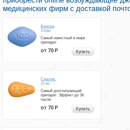
приобрести online возбуждающие дж
медицинских фирм с доставкой почто
Виагра
100мг
Самый известный в мире
препарат
от 70
Р
Купить
Сиалис
20 мг
Самый долгоиграющий
препарат. Эффект до 36
часов.
от 70
Р
Купить