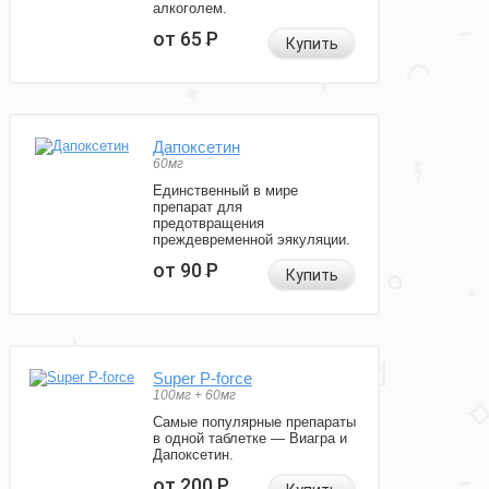
алкоголем.
от 65
Р
Купить
Дапоксетин
60мг
Единственный в мире
препарат для
предотвращения
преждевременной эякуляции.
от 90
Р
Купить
Super P-force
100мг + 60мг
Самые популярные препараты
в одной таблетке — Виагра и
Дапоксетин.
от 200
Р