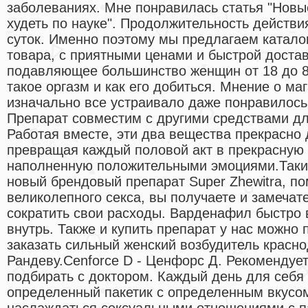
заболеваниях. Мне понравилась статья "Новы
худеть по науке". Продолжительность действи
суток. Именно поэтому мы предлагаем катало
товара, с приятными ценами и быстрой достав
подавляющее большинство женщин от 18 до 80
такое оргазм и как его добиться. Мнение о ма
изначально все устраивало даже понравилось
Препарат совместим с другими средствами дл
Работая вместе, эти два вещества прекрасно 
превращая каждый половой акт в прекрасную с
наполненную положительными эмоциями.Таки
новый брендовый препарат Super Zhewitra, п
великолепного секса, вы получаете и замеча
сократить свои расходы. Варденафил быстро 
внутрь. Также и купить препарат у нас можно
заказать сильный женский возбудитель красн
Рандеву.Cenforce D - Ценфорс Д. Рекомендуе
подбирать с доктором. Каждый день для себя
определенный пакетик с определенным вкусом
наслаждаться сексуальными отношениями с п