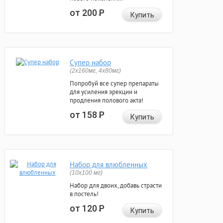
от 200
Р
Купить
Супер набор
(2х160мг, 4х80мг)
Попробуй все супер препараты
для усиления эрекции и
продления полового акта!
от 158
Р
Купить
Набор для влюбленных
(10х100 мг)
Набор для двоих, добавь страсти
в постель!
от 120
Р
Купить