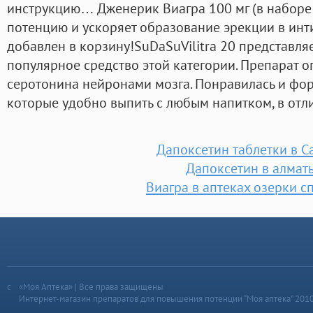
инструкцию… Дженерик Виагра 100 мг (в наборе 
потенцию и ускоряет образование эрекции в инт
добавлен в корзину!SuDaSuVilitra 20 представля
популярное средство этой категории. Препарат о
серотонина нейронами мозга. Понравилась и фор
которые удобно выпить с любым напитком, в отли
Дапоксетин таблетки в С
Дапоксетин в алмат
Виагра в аптеках озерки с
«Моя Аптека» | Все права защищены
Интернет-магазин препаратов для повышения потенции “Моя аптека” 201