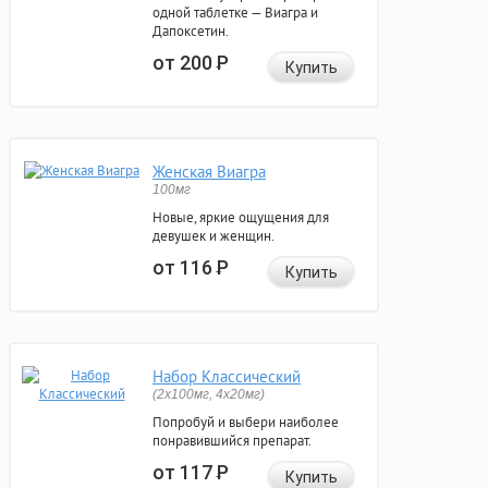
одной таблетке — Виагра и
Дапоксетин.
от 200
Р
Купить
Женская Виагра
100мг
Новые, яркие ощущения для
девушек и женщин.
от 116
Р
Купить
Набор Классический
(2x100мг, 4x20мг)
Попробуй и выбери наиболее
понравившийся препарат.
от 117
Р
Купить