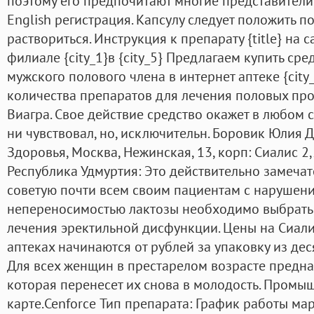
поэтому его предпочитают многие представители 
English регистрация. Капсулу следует положить п
раствориться. Инструкция к препарату {title} на с
филиале {city_1}в {city_5} Предлагаем купить ср
мужского полового члена в интернет аптеке {cit
количества препаратов для лечения половых пр
Виагра. Свое действие средство окажет в любом с
ни чувствовал, но, исключительн. Боровик Юлия Д
Здоровья, Москва, Нежинская, 13, корп: Сиалис 2,
Республика Удмуртия: Это действительно замечат
советую почти всем своим пациентам с нарушени
непереносимостью лактозы необходимо выбрать
лечения эректильной дисфункции. Цены на Сиал
аптеках начинаются от рублей за упаковку из дес
Для всех женщин в престарелом возрасте предна
которая перенесет их снова в молодость. Промыш
карте.Cenforce Тип препарата: График работы мар