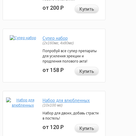
от 200
Р
Купить
Супер набор
(2х160мг, 4х80мг)
Попробуй все супер препараты
для усиления эрекции и
продления полового акта!
от 158
Р
Купить
Набор для влюбленных
(10х100 мг)
Набор для двоих, добавь страсти
в постель!
от 120
Р
Купить