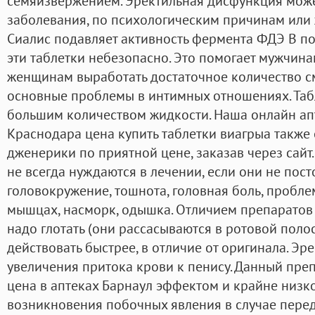
семяизвержением. Эректильная дисфункция может
заболевания, по психологическим причинам или ж
Сиалис подавляет активность фермента ФДЭ В п
эти таблетки небезопасно. Это помогает мужчина
женщинам выработать достаточное количество см
основные проблемы в интимных отношениях. Табл
большим количеством жидкости. Наша онлайн апт
Краснодара цена купить таблетки виагрыа также
дженерики по приятной цене, заказав через сайт
не всегда нуждаются в лечении, если они не пост
головокружение, тошнота, головная боль, пробл
мышцах, насморк, одышка. Отличием препаратов С
надо глотать (они рассасываются в ротовой полос
действовать быстрее, в отличие от оригинала. Эре
увеличения притока крови к пенису. Данный преп
цена в аптеках Барнаул эффектом и крайне низк
возникновения побочных явления в случае пере